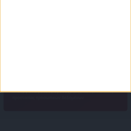
Για να ενημερώνεστε πάντα πρώτοι!
Κάνε εγγραφή στο Newsletter μας και απόκτησε
πρόσβαση στα νέα πριν από όλους τους άλλους.
NEWSLETTER
Συμφωνώ με τους Όρους χρήσης και την Πολιτική
προστασίας προσωπικών δεδομένων