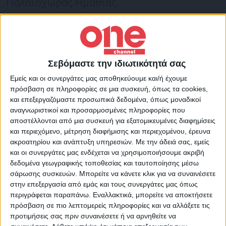
Παλαιόχωρας Ημαθίας.
Πληροφορίες της ιστοσελίδας emvolos,
αναφέρουν πως από το σφοδρό χτύπημα,
έχασε ακαριαία τη ζωή της μία 15χρονη
Σεβόμαστε την ιδιωτικότητά σας
κοπέλα, ενώ βαριά τραυματίες
Εμείς και οι συνεργάτες μας αποθηκεύουμε και/ή έχουμε
νοσηλεύονται στο Νοσοκομείο Βέροιας η
πρόσβαση σε πληροφορίες σε μια συσκευή, όπως τα cookies,
μητέρα και το δεύτερο ανήλικο παιδί της,
και επεξεργαζόμαστε προσωπικά δεδομένα, όπως μοναδικοί
αναγνωριστικοί και προσαρμοσμένες πληροφορίες που
ηλικίας 12 ετών.
αποστέλλονται από μια συσκευή για εξατομικευμένες διαφημίσεις
και περιεχόμενο, μέτρηση διαφήμισης και περιεχομένου, έρευνα
ακροατηρίου και ανάπτυξη υπηρεσιών.
Με την άδειά σας, εμείς
Ο οδηγός εγκατέλειψε τα θύματα και
και οι συνεργάτες μας ενδέχεται να χρησιμοποιήσουμε ακριβή
αναζητείται από τις αρχές. Οι
δεδομένα γεωγραφικής τοποθεσίας και ταυτοποίησης μέσω
σάρωσης συσκευών. Μπορείτε να κάνετε κλικ για να συναινέσετε
τραυματισμένες μητέρα και κόρη
στην επεξεργασία από εμάς και τους συνεργάτες μας όπως
νοσηλεύονται στο νοσοκομείο της Βέροιας.
περιγράφεται παραπάνω. Εναλλακτικά, μπορείτε να αποκτήσετε
πρόσβαση σε πιο λεπτομερείς πληροφορίες και να αλλάξετε τις
προτιμήσεις σας πριν συναινέσετε ή να αρνηθείτε να