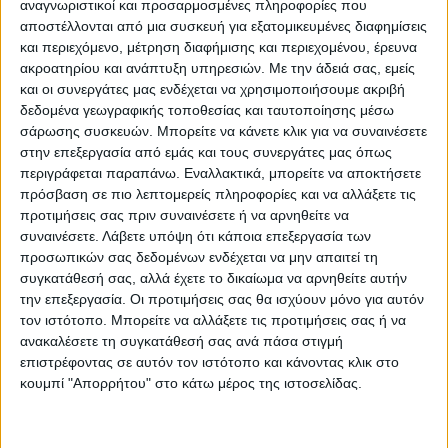
αναγνωριστικοί και προσαρμοσμένες πληροφορίες που
περιβάλλον, την αύξηση της ενεργειακής
αποστέλλονται από μια συσκευή για εξατομικευμένες διαφημίσεις
και περιεχόμενο, μέτρηση διαφήμισης και περιεχομένου, έρευνα
απόδοσης του λιμένα, καθώς και τη χρήση
ακροατηρίου και ανάπτυξη υπηρεσιών.
Με την άδειά σας, εμείς
ανανεώσιμων πηγών για την παροχή
και οι συνεργάτες μας ενδέχεται να χρησιμοποιήσουμε ακριβή
ενέργειας στις λιμενικές δραστηριότητες,
δεδομένα γεωγραφικής τοποθεσίας και ταυτοποίησης μέσω
σάρωσης συσκευών. Μπορείτε να κάνετε κλικ για να συναινέσετε
με απώτερο σκοπό τη μετατροπή του
στην επεξεργασία από εμάς και τους συνεργάτες μας όπως
λιμανιού σε ενεργειακό κόμβο.
περιγράφεται παραπάνω. Εναλλακτικά, μπορείτε να αποκτήσετε
πρόσβαση σε πιο λεπτομερείς πληροφορίες και να αλλάξετε τις
προτιμήσεις σας πριν συναινέσετε ή να αρνηθείτε να
Η μετατροπή του λιμανιού της
συναινέσετε.
Λάβετε υπόψη ότι κάποια επεξεργασία των
προσωπικών σας δεδομένων ενδέχεται να μην απαιτεί τη
Ηγουμενίτσας σε «πράσινο λιμένα» ήταν
συγκατάθεσή σας, αλλά έχετε το δικαίωμα να αρνηθείτε αυτήν
στρατηγικός στόχος της διοίκησης του
την επεξεργασία. Οι προτιμήσεις σας θα ισχύουν μόνο για αυτόν
τον ιστότοπο. Μπορείτε να αλλάξετε τις προτιμήσεις σας ή να
ΟΛΗΓ (Οργανισμός Λιμένα Ηγουμενίτσας),
ανακαλέσετε τη συγκατάθεσή σας ανά πάσα στιγμή
όπως τόνισε, σε δηλώσεις του, ο διευθύνων
επιστρέφοντας σε αυτόν τον ιστότοπο και κάνοντας κλικ στο
σύμβουλος του Οργανισμού Λιμένος
κουμπί "Απορρήτου" στο κάτω μέρος της ιστοσελίδας.
Ηγουμενίτσας, Αθανάσιος Πορφύρης.