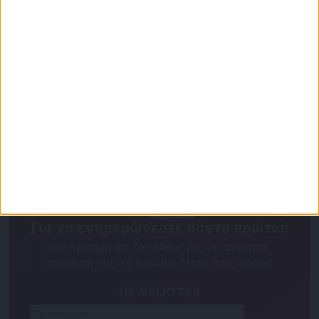
«Με τον Ρένο»: Ο Χάρης Ρώμας σε μια συζήτηση
με τον Ρένο Χαραλαμπίδη | 15.06.2026
Για να ενημερώνεστε πάντα πρώτοι!
Κάνε εγγραφή στο Newsletter μας και απόκτησε
πρόσβαση στα νέα πριν από όλους τους άλλους.
NEWSLETTER