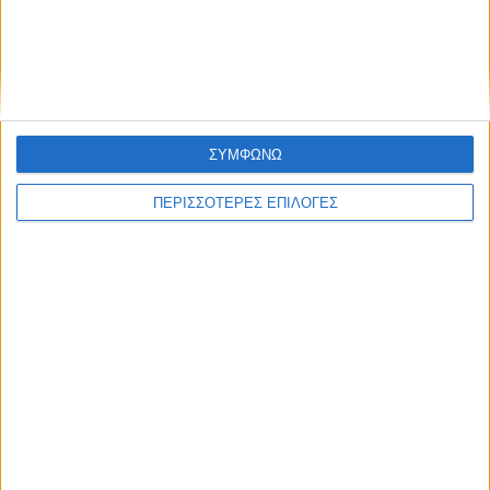
δεδομένων
Με τον Ρένο
05/08/2026
Ο Ρένος Χαραλαμπίδης συνεχίζει στο ONE
Channel με τη δική του ξεχωριστή τηλεοπτική
υπογραφή
ΣΥΜΦΩΝΩ
ΠΕΡΙΣΣΟΤΕΡΕΣ ΕΠΙΛΟΓΕΣ