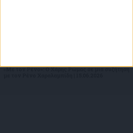
Επικαιρότητα
09/06/2026
«Με τον Ρένο»: Ο Χάρης Ρώμας σε μια συζήτηση
με τον Ρένο Χαραλαμπίδη | 15.06.2026