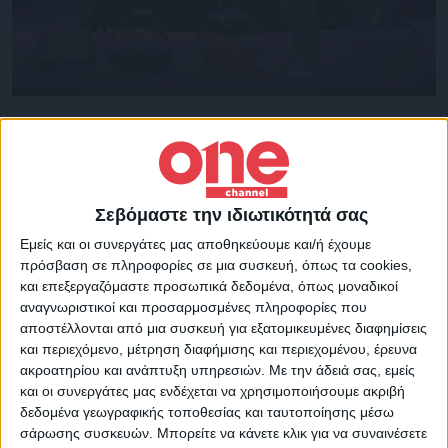
Ένα ερωτικό σκάνδαλο, στο Παρίσι του
1911, γίνεται αφορμή για να κινδυνέψει μια
επιστήμονας, να μην πάρει ένα Νόμπελ.
Πρωταγωνιστές σ’ αυτό το σκάνδαλο, η
Σεβόμαστε την ιδιωτικότητά σας
Μαρί Κιουρί και ο Πωλ Λανζεβάν, επίσης
Εμείς και οι συνεργάτες μας αποθηκεύουμε και/ή έχουμε
πρόσβαση σε πληροφορίες σε μια συσκευή, όπως τα cookies,
επιστήμονας, παλιός μαθητής του άντρα
και επεξεργαζόμαστε προσωπικά δεδομένα, όπως μοναδικοί
της, Πιέρ Κιουρί και παντρεμένος. Ο
αναγνωριστικοί και προσαρμοσμένες πληροφορίες που
αποστέλλονται από μια συσκευή για εξατομικευμένες διαφημίσεις
γαλλικός Τύπος αποσιώπησε τη δεύτερη
και περιεχόμενο, μέτρηση διαφήμισης και περιεχομένου, έρευνα
απονομή του Νόμπελ Χημείας στην
ακροατηρίου και ανάπτυξη υπηρεσιών.
Με την άδειά σας, εμείς
επιστήμονα και η γαλλική κοινωνία την
και οι συνεργάτες μας ενδέχεται να χρησιμοποιήσουμε ακριβή
δεδομένα γεωγραφικής τοποθεσίας και ταυτοποίησης μέσω
κατέκρινε ξεχνώντας την μεγαλειώδη
σάρωσης συσκευών. Μπορείτε να κάνετε κλικ για να συναινέσετε