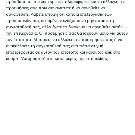
πρόσβαση σε πιο λεπτομερείς πληροφορίες και να αλλάξετε τις
χόρευα κι εγώ και είχα τα ίδια
προτιμήσεις σας πριν συναινέσετε ή να αρνηθείτε να
συναινέσετε.
Λάβετε υπόψη ότι κάποια επεξεργασία των
προβλήματα, οπότε είμαι ενθουσιασμένη
προσωπικών σας δεδομένων ενδέχεται να μην απαιτεί τη
που βλέπω κάτι τέτοιο», έγραψε μία από
συγκατάθεσή σας, αλλά έχετε το δικαίωμα να αρνηθείτε αυτήν
την επεξεργασία. Οι προτιμήσεις σας θα ισχύουν μόνο για αυτόν
τους πρώτους θεατές. «Η 16χρονη μου
τον ιστότοπο. Μπορείτε να αλλάξετε τις προτιμήσεις σας ή να
κόρη χρειαζόταν να το δει για να πειστεί να
ανακαλέσετε τη συγκατάθεσή σας ανά πάσα στιγμή
επιστρέφοντας σε αυτόν τον ιστότοπο και κάνοντας κλικ στο
μην σταματήσει το μπαλέτο, όπου ήταν το
κουμπί "Απορρήτου" στο κάτω μέρος της ιστοσελίδας.
πιο παχουλό κορίτσι στην τάξη της. 10/10,
μπράβο Disney», έγραψε μια γυναίκα.
TAGS:
Disney
Plus Size
Πρωταγωνίστρια