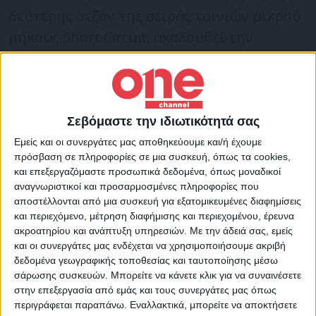
δεύτερης σεζόν της σειράς ταινιών μικρού
μήκους Short Circuit, ακολουθεί την
Μπιάνκα, μια νεαρή χορεύτρια μπαλέτου
που παλεύει με την αυτοπεποίθησή της
και τη δυσμορφία του σώματός της.
Σεβόμαστε την ιδιωτικότητά σας
Καθώς η δασκάλα της επιθεωρεί τη θέση
Εμείς και οι συνεργάτες μας αποθηκεύουμε και/ή έχουμε
πρόσβαση σε πληροφορίες σε μια συσκευή, όπως τα cookies,
της στη μπάρα, υπενθυμίζοντάς της
και επεξεργαζόμαστε προσωπικά δεδομένα, όπως μοναδικοί
«Σφιχτή κοιλιά! Μακρύς λαιμός!», ο
αναγνωριστικοί και προσαρμοσμένες πληροφορίες που
αποστέλλονται από μια συσκευή για εξατομικευμένες διαφημίσεις
καθρέφτης θρυμματίζεται γύρω από την
και περιεχόμενο, μέτρηση διαφήμισης και περιεχομένου, έρευνα
Μπιάνκα, καθώς «παλεύει» με την εικόνα
ακροατηρίου και ανάπτυξη υπηρεσιών.
Με την άδειά σας, εμείς
και οι συνεργάτες μας ενδέχεται να χρησιμοποιήσουμε ακριβή
της.
δεδομένα γεωγραφικής τοποθεσίας και ταυτοποίησης μέσω
σάρωσης συσκευών. Μπορείτε να κάνετε κλικ για να συναινέσετε
στην επεξεργασία από εμάς και τους συνεργάτες μας όπως
Η έως τώρα ανταπόκριση του κόσμου στην
περιγράφεται παραπάνω. Εναλλακτικά, μπορείτε να αποκτήσετε
ταινία υπήρξε αρκετά θετική: «Κάποτε