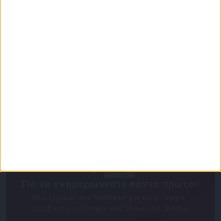
Επικαιρότητα
09/06/2026
«Με τον Ρένο»: Ο Χάρης Ρώμας σε μια συζήτηση
με τον Ρένο Χαραλαμπίδη | 15.06.2026
Για να ενημερώνεστε πάντα πρώτοι!
Κάνε εγγραφή στο Newsletter μας και απόκτησε
πρόσβαση στα νέα πριν από όλους τους άλλους.