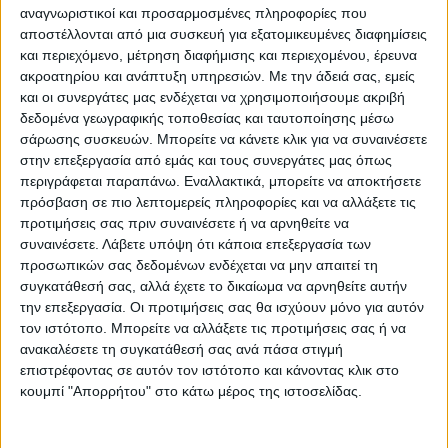
αναγνωριστικοί και προσαρμοσμένες πληροφορίες που
μέσα από την ταινία του Μιχάλη
αποστέλλονται από μια συσκευή για εξατομικευμένες διαφημίσεις
Κακογιάννη. Στην παράσταση, η τραγική
και περιεχόμενο, μέτρηση διαφήμισης και περιεχομένου, έρευνα
ακροατηρίου και ανάπτυξη υπηρεσιών.
Με την άδειά σας, εμείς
ερωτική ιστορία διαδραματίζεται μέσα σε
και οι συνεργάτες μας ενδέχεται να χρησιμοποιήσουμε ακριβή
έναν κόσμο που με τα ρεμπέτικα τραγούδια
δεδομένα γεωγραφικής τοποθεσίας και ταυτοποίησης μέσω
σάρωσης συσκευών. Μπορείτε να κάνετε κλικ για να συναινέσετε
και το γλέντι προσπαθεί να αποδράσει από
στην επεξεργασία από εμάς και τους συνεργάτες μας όπως
την καταπιεστική καθημερινότητα, τα
περιγράφεται παραπάνω. Εναλλακτικά, μπορείτε να αποκτήσετε
πρόσβαση σε πιο λεπτομερείς πληροφορίες και να αλλάξετε τις
έμφυλα στερεότυπα και την βαθιά
προτιμήσεις σας πριν συναινέσετε ή να αρνηθείτε να
οικονομική κρίση μιας κοινωνίας που
συναινέσετε.
Λάβετε υπόψη ότι κάποια επεξεργασία των
αναζητά την ταυτότητά της ενώ παλεύει να
προσωπικών σας δεδομένων ενδέχεται να μην απαιτεί τη
συγκατάθεσή σας, αλλά έχετε το δικαίωμα να αρνηθείτε αυτήν
ανακάμψει από τα ερείπια του Εμφυλίου.
την επεξεργασία. Οι προτιμήσεις σας θα ισχύουν μόνο για αυτόν
τον ιστότοπο. Μπορείτε να αλλάξετε τις προτιμήσεις σας ή να
ανακαλέσετε τη συγκατάθεσή σας ανά πάσα στιγμή
επιστρέφοντας σε αυτόν τον ιστότοπο και κάνοντας κλικ στο
κουμπί "Απορρήτου" στο κάτω μέρος της ιστοσελίδας.