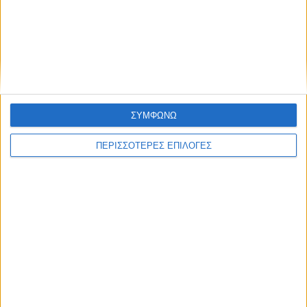
Πολιτική προστασίας προσωπικών
δεδομένων
Με τον Ρένο
05/08/2026
Ο Ρένος Χαραλαμπίδης συνεχίζει στο ONE
Channel με τη δική του ξεχωριστή τηλεοπτική
υπογραφή
ΣΥΜΦΩΝΩ
ΠΕΡΙΣΣΟΤΕΡΕΣ ΕΠΙΛΟΓΕΣ