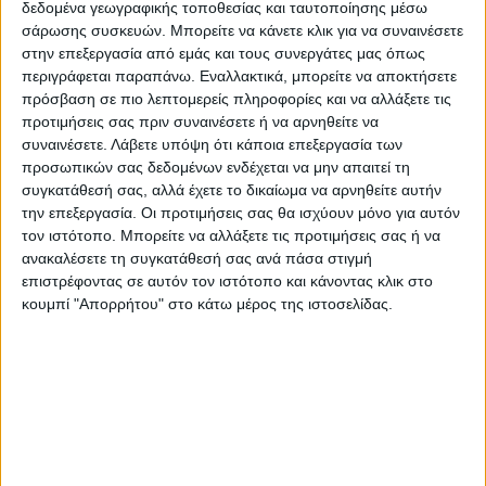
δεδομένα γεωγραφικής τοποθεσίας και ταυτοποίησης μέσω
«καλάθι του νοικοκυριού» και να το
σάρωσης συσκευών. Μπορείτε να κάνετε κλικ για να συναινέσετε
διαθέτουν σε προσιτή τιμή.
στην επεξεργασία από εμάς και τους συνεργάτες μας όπως
περιγράφεται παραπάνω. Εναλλακτικά, μπορείτε να αποκτήσετε
Προβλέπεται πρόστιμο στις υπόχρεες
πρόσβαση σε πιο λεπτομερείς πληροφορίες και να αλλάξετε τις
προτιμήσεις σας πριν συναινέσετε ή να αρνηθείτε να
επιχειρήσεις, ύψους 5.000 για κάθε ημέρα
συναινέσετε.
Λάβετε υπόψη ότι κάποια επεξεργασία των
καθυστέρησης αποστολής πλήρους
προσωπικών σας δεδομένων ενδέχεται να μην απαιτεί τη
καταλόγου.
συγκατάθεσή σας, αλλά έχετε το δικαίωμα να αρνηθείτε αυτήν
την επεξεργασία. Οι προτιμήσεις σας θα ισχύουν μόνο για αυτόν
τον ιστότοπο. Μπορείτε να αλλάξετε τις προτιμήσεις σας ή να
«Καλάθι του νοικοκυριού» μπορούν να
ανακαλέσετε τη συγκατάθεσή σας ανά πάσα στιγμή
επιστρέφοντας σε αυτόν τον ιστότοπο και κάνοντας κλικ στο
δημιουργήσουν και οι μικρότερες αλυσίδες
κουμπί "Απορρήτου" στο κάτω μέρος της ιστοσελίδας.
σούπερ μάρκετ. Το «καλάθι» θα διαρκέσει
έως τις 31 Μαρτίου 2023.
Γεωργιάδης για καλάθι του
νοικοκυριού: «Θα συγκρίνουμε
τις τιμές με αυτές πριν από την