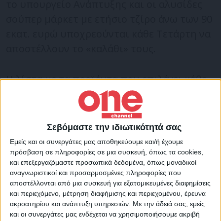
το υπουργείο Ανάπτυξης και οι αλυσίδες
σούπερ μάρκετ με ετήσιο τζίρο άνω των 90
εκατ. ευρώ υποχρεούνται κάθε Τετάρτη να
αποστέλλουν το «καλάθι» τους.
Η λίστα με τα προϊόντα που επιλέγει κάθε
αλυσίδα σούπερ μάρκετ θα ανανεώνεται σε
εβδομαδιαία βάση. Τα συγκεκριμένα
προϊόντα θα αναρτώνται στην πλατφόρμα
Σεβόμαστε την ιδιωτικότητά σας
του υπουργείου e-καταναλωτής, ενώ θα
Εμείς και οι συνεργάτες μας αποθηκεύουμε και/ή έχουμε
έχουν και ειδική σήμανση.
πρόσβαση σε πληροφορίες σε μια συσκευή, όπως τα cookies,
και επεξεργαζόμαστε προσωπικά δεδομένα, όπως μοναδικοί
αναγνωριστικοί και προσαρμοσμένες πληροφορίες που
Οι αλυσίδες σούπερ μάρκετ θα πρέπει να
αποστέλλονται από μια συσκευή για εξατομικευμένες διαφημίσεις
και περιεχόμενο, μέτρηση διαφήμισης και περιεχομένου, έρευνα
εντάσσουν ένα τουλάχιστον προϊόν από
ακροατηρίου και ανάπτυξη υπηρεσιών.
Με την άδειά σας, εμείς
κάθε κατηγορία που περιλαμβάνεται στο
και οι συνεργάτες μας ενδέχεται να χρησιμοποιήσουμε ακριβή