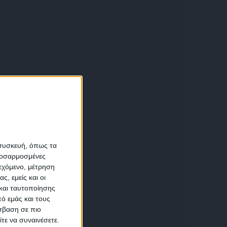
α
 συσκευή, όπως τα
προσαρμοσμένες
ιεχόμενο, μέτρηση
αση
ς, εμείς και οι
και ταυτοποίησης
ό εμάς και τους
σβαση σε πιο
τε να συναινέσετε.