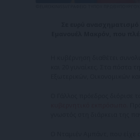
©EUROKINISSI/ΓΡΑΦΕΙΟ ΤΥΠΟΥ ΠΡΩΘΥΠΟΥΡΓ
Σε ευρύ ανασχηματισμό
Εμανουέλ Μακρόν, που πλέ
Η κυβέρνηση διαθέτει συνολ
και 20 γυναίκες. Στα πόστα 
Εξωτερικών, Οικονομικών κα
Ο Γάλλος πρόεδρος διόρισε τ
κυβερνητικό εκπρόσωπο.
Πρό
γνωστός στη διάρκεια της παν
Ο Νταμιέν Αμπάντ, που είχε