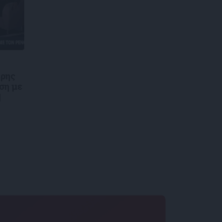
τρης
ση με
|