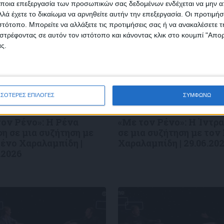
ποια επεξεργασία των προσωπικών σας δεδομένων ενδέχεται να μην απ
λά έχετε το δικαίωμα να αρνηθείτε αυτήν την επεξεργασία. Οι προτιμήσ
ιστότοπο. Μπορείτε να αλλάξετε τις προτιμήσεις σας ή να ανακαλέσετε
φωνώ με τους Όρους χρήσης και την Πολιτική προστασίας προσωπ
στρέφοντας σε αυτόν τον ιστότοπο και κάνοντας κλικ στο κουμπί "Απ
μένων
ς.
ΣΣΟΤΕΡΕΣ ΕΠΙΛΟΓΕΣ
ΣΥΜΦΩΝΩ
ιρότητα
09/06/2026
Επικαιρότητα
09/06/2026
τον Ρένο»: Η Ρένα
«Με τον Ρένο»: Η Ίντρα
η σε μια συζήτηση με
σε μια συζήτηση με τον
ένο Χαραλαμπίδη |
Χαραλαμπίδη | 29.06.20
.2026