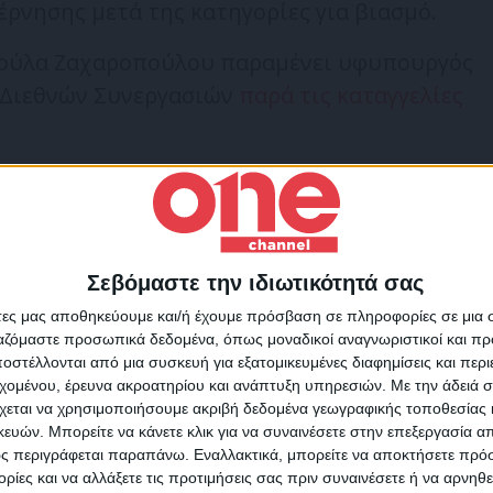
έρνησης μετά της κατηγορίες για βιασμό.
σούλα Ζαχαροπούλου παραμένει υφυπουργός
 Διεθνών Συνεργασιών
παρά τις καταγγελίες
Σεβόμαστε την ιδιωτικότητά σας
Για να ενημερώνεστε πάντ
άτες μας αποθηκεύουμε και/ή έχουμε πρόσβαση σε πληροφορίες σε μια
πρώτοι!
ργαζόμαστε προσωπικά δεδομένα, όπως μοναδικοί αναγνωριστικοί και 
στέλλονται από μια συσκευή για εξατομικευμένες διαφημίσεις και περ
Κάνε εγγραφή στο Newsletter μας και απόκτησε πρόσβ
εχομένου, έρευνα ακροατηρίου και ανάπτυξη υπηρεσιών.
Με την άδειά σα
στα νέα πριν από όλους τους άλλους.
χεται να χρησιμοποιήσουμε ακριβή δεδομένα γεωγραφικής τοποθεσίας 
SLETTER
ών. Μπορείτε να κάνετε κλικ για να συναινέσετε στην επεξεργασία απ
ς περιγράφεται παραπάνω. Εναλλακτικά, μπορείτε να αποκτήσετε πρό
ίες και να αλλάξετε τις προτιμήσεις σας πριν συναινέσετε ή να αρνηθεί