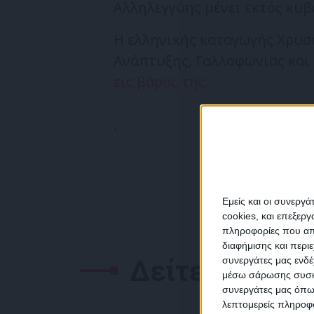
Αλληλεγγύης μένει εκτός κυβ
Η ελληνικής καταγωγής Χρυ
Ανάπτυξης, Γαλλοφωνίας και
εις βάρος της.
.
Εμείς και οι συνεργ
cookies, και επεξε
πληροφορίες που απο
διαφήμισης και περι
Δείτε επίσης
συνεργάτες μας ενδέ
NEW
μέσω σάρωσης συσκευ
συνεργάτες μας όπω
λεπτομερείς πληροφορ