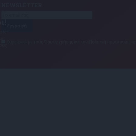
NEWSLETTER
τε
ι!
tter
αση
Συμφωνώ με τους Όρους χρήσης και την Πολιτική προστασίας
τους