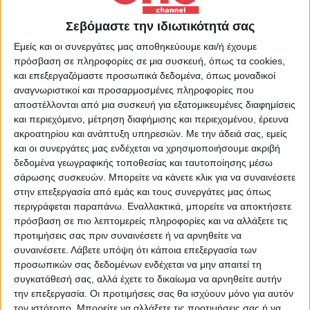
οικισμούς κυρίως από τη Βάλμη. Στόχος
Σεβόμαστε την ιδιωτικότητά σας
μας είναι να μείνει η φωτιά μακριά από
Εμείς και οι συνεργάτες μας αποθηκεύουμε και/ή έχουμε
τους οικισμούς και κυρίως τον μεγαλύτερο
πρόσβαση σε πληροφορίες σε μια συσκευή, όπως τα cookies,
τον οικισμό Λάττα για να αποφύγουμε τα
και επεξεργαζόμαστε προσωπικά δεδομένα, όπως μοναδικοί
χειρότερα αλλιώς θα έχουμε πολύ
αναγνωριστικοί και προσαρμοσμένες πληροφορίες που
αποστέλλονται από μια συσκευή για εξατομικευμένες διαφημίσεις
σοβαρότερες καταστάσεις» είπε ο
και περιεχόμενο, μέτρηση διαφήμισης και περιεχομένου, έρευνα
δήμαρχος Ήλιδας Γιάννης Λυμπέρης.
ακροατηρίου και ανάπτυξη υπηρεσιών.
Με την άδειά σας, εμείς
και οι συνεργάτες μας ενδέχεται να χρησιμοποιήσουμε ακριβή
δεδομένα γεωγραφικής τοποθεσίας και ταυτοποίησης μέσω
Επιχειρούν 195 πυροσβέστες, με επτά
σάρωσης συσκευών. Μπορείτε να κάνετε κλικ για να συναινέσετε
στην επεξεργασία από εμάς και τους συνεργάτες μας όπως
ομάδες πεζοπόρων τμημάτων και 48
περιγράφεται παραπάνω. Εναλλακτικά, μπορείτε να αποκτήσετε
οχήματα, ενώ στην περιοχή βρίσκεται και
πρόσβαση σε πιο λεπτομερείς πληροφορίες και να αλλάξετε τις
το κινητό επιχειρησιακό κέντρο,
προτιμήσεις σας πριν συναινέσετε ή να αρνηθείτε να
συναινέσετε.
Λάβετε υπόψη ότι κάποια επεξεργασία των
«Όλυμπος».
προσωπικών σας δεδομένων ενδέχεται να μην απαιτεί τη
συγκατάθεσή σας, αλλά έχετε το δικαίωμα να αρνηθείτε αυτήν
Σε ετοιμότητα η πυροσβεστική
την επεξεργασία. Οι προτιμήσεις σας θα ισχύουν μόνο για αυτόν
τον ιστότοπο. Μπορείτε να αλλάξετε τις προτιμήσεις σας ή να