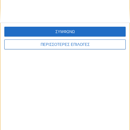
Επικαιρότητα
05/08/2026
«ΕΔΩ*»: Ο Σταμάτης Ζαχαρός συνεχίζει για 4η
χρονιά στο ONE Channel
ΣΥΜΦΩΝΩ
ΠΕΡΙΣΣΟΤΕΡΕΣ ΕΠΙΛΟΓΕΣ
Με τον Ρένο
05/08/2026