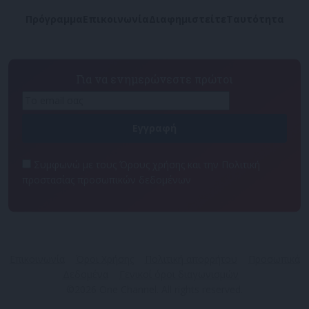
Πρόγραμμα
Επικοινωνία
Διαφημιστείτε
Ταυτότητα
Για να ενημερώνεστε πρώτοι
Συμφωνώ με τους Όρους χρήσης και την Πολιτική
προστασίας προσωπικών δεδομένων
Επικοινωνία
Όροι Χρήσης
Πολιτική απορρήτου
Προσωπικά
Δεδομένα
Γενικοί όροι διαγωνισμών
©2026 One Channel. All rights reserved.