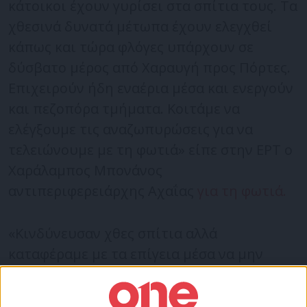
κάτοικοι έχουν γυρίσει στα σπίτια τους. Τα
χθεσινά δυνατά μέτωπα έχουν ελεγχθεί
κάπως και τώρα φλόγες υπάρχουν σε
δύσβατο μέρος από Χαραυγή προς Πόρτες.
Επιχειρούν ήδη εναέρια μέσα και ενεργούν
και πεζοπόρα τμήματα. Κοιτάμε να
ελέγξουμε τις αναζωπυρώσεις για να
τελειώνουμε με τη φωτιά» είπε στην ΕΡΤ ο
Χαράλαμπος Μπονάνος
αντιπεριφερειάρχης Αχαΐας
για τη φωτιά.
«Κινδύνευσαν χθες σπίτια αλλά
καταφέραμε με τα επίγεια μέσα να μην
υπάρξουν καταστροφές. Οι άνθρωποι είχαν
απομακρυνθεί από νωρίς από τους