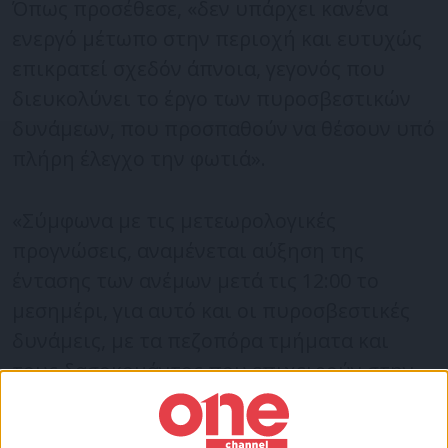
Όπως προσέθεσε, «δεν υπάρχει κανένα
ενεργό μέτωπο στην περιοχή και ευτυχώς
επικρατεί σχεδόν άπνοια, γεγονός που
διευκολύνει το έργο των πυροσβεστικών
δυνάμεων, που προσπαθούν να θέσουν υπό
πλήρη έλεγχο την φωτιά».
«Σύμφωνα με τις μετεωρολογικές
προγνώσεις, αναμένεται αύξηση της
έντασης των ανέμων μετά τις 12:00 το
μεσημέρι, για αυτό και οι πυροσβεστικές
δυνάμεις, με τα πεζοπόρα τμήματα και
τους δασοκομάντος που επιχειρούν στην
περιοχή, θέλουν να αποτρέψουν τυχόν
αναζωπυρώσεις», είπε
για τη φωτιά.