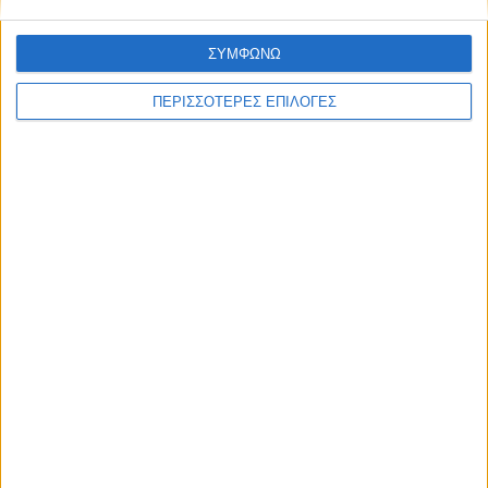
ΣΥΜΦΩΝΩ
ΠΕΡΙΣΣΟΤΕΡΕΣ ΕΠΙΛΟΓΕΣ
Με τον Ρένο
05/08/2026
Ο Ρένος Χαραλαμπίδης συνεχίζει στο ONE
Channel με τη δική του ξεχωριστή τηλεοπτική
υπογραφή