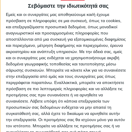
Σεβόμαστε την ιδιωτικότητά σας
Επίσης, ο Βασίλης Γιαννόπουλος είπε στο
Εμείς και οι συνεργάτες μας αποθηκεύουμε και/ή έχουμε
ΑΠΕ – ΜΠΕ ότι «έχουν επιστρέψει στα
πρόσβαση σε πληροφορίες σε μια συσκευή, όπως τα cookies,
και επεξεργαζόμαστε προσωπικά δεδομένα, όπως μοναδικοί
σπίτια τους οι κάτοικοι των κοινοτήτων,
αναγνωριστικοί και προσαρμοσμένες πληροφορίες που
Βάλμη, Κότρωνα, Καραγιαννέικα και
αποστέλλονται από μια συσκευή για εξατομικευμένες διαφημίσεις
και περιεχόμενο, μέτρηση διαφήμισης και περιεχομένου, έρευνα
Δαλαμπουρέικα», ενώ όπως συμπλήρωσε,
ακροατηρίου και ανάπτυξη υπηρεσιών.
Με την άδειά σας, εμείς
«δεν έχουν αναφερθεί μέχρι τώρα τυχόν
και οι συνεργάτες μας ενδέχεται να χρησιμοποιήσουμε ακριβή
δεδομένα γεωγραφικής τοποθεσίας και ταυτοποίησης μέσω
ζημιές σε σπίτια των παραπάνω
σάρωσης συσκευών. Μπορείτε να κάνετε κλικ για να συναινέσετε
περιοχών».
στην επεξεργασία από εμάς και τους συνεργάτες μας όπως
περιγράφεται παραπάνω. Εναλλακτικά, μπορείτε να αποκτήσετε
Σε ετοιμότητα η πυροσβεστική
πρόσβαση σε πιο λεπτομερείς πληροφορίες και να αλλάξετε τις
προτιμήσεις σας πριν συναινέσετε ή να αρνηθείτε να
για τη Δευτέρα
συναινέσετε.
Λάβετε υπόψη ότι κάποια επεξεργασία των
προσωπικών σας δεδομένων ενδέχεται να μην απαιτεί τη
Σύμφωνα με το Χάρτη Πρόβλεψης
συγκατάθεσή σας, αλλά έχετε το δικαίωμα να αρνηθείτε αυτήν
Κινδύνου Πυρκαγιάς που εκδίδει η Γενική
την επεξεργασία. Οι προτιμήσεις σας θα ισχύουν μόνο για αυτόν
τον ιστότοπο. Μπορείτε να αλλάξετε τις προτιμήσεις σας ή να
Γραμματεία Πολιτικής
ανακαλέσετε τη συγκατάθεσή σας ανά πάσα στιγμή