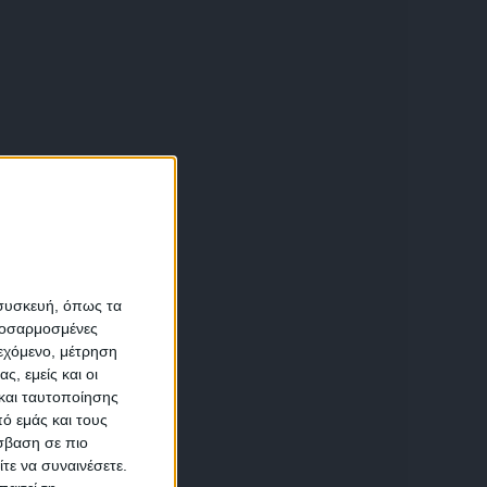
α
 συσκευή, όπως τα
προσαρμοσμένες
ιεχόμενο, μέτρηση
αση
ς, εμείς και οι
και ταυτοποίησης
ό εμάς και τους
σβαση σε πιο
τε να συναινέσετε.