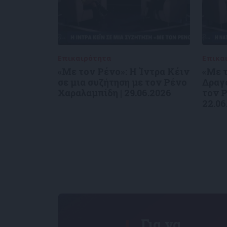
Επικαιρότητα
09/06/2026
Επικα
«Με τον Ρένο»: Η Ίντρα Κέιν
«Με τ
σε μια συζήτηση με τον Ρένο
Δραγο
Χαραλαμπίδη | 29.06.2026
τον Ρ
22.06
Για να