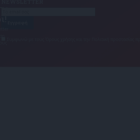
NEWSLETTER
τε
ι!
tter
αση
Συμφωνώ με τους Όρους χρήσης και την Πολιτική προστασίας
τους