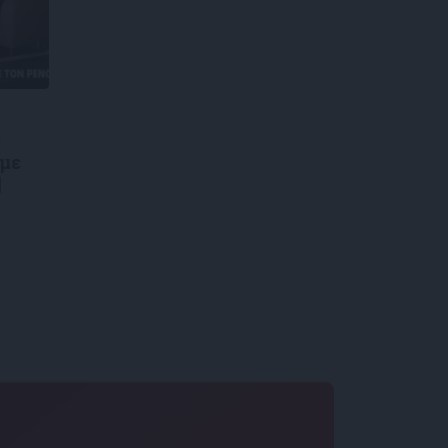
ς
 με
|