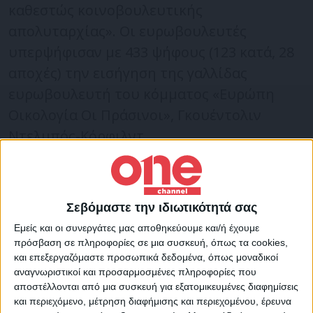
καθεστώς κοινοβουλευτικής
απολυταρχίας». Οι ευρωβουλευτές
υπερψήφισαν με 433 ψήφους (123 κατά, 28
αποχές) την εισήγηση της γαλλίδας
ευρωβουλευτή του κόμματος «Ευρώπη
Οικολογία Οι Πράσινοι», Γκουέντολιν
Ντελμπός-Κόρφιλντ.
Η Ουγγαρία κυβερνάται από το 2010 από
τον εθνικιστή πρωθυπουργό, Βίκτορ
Σεβόμαστε την ιδιωτικότητά σας
Ορμπάν, ο οποίος κάνει λόγο για την
Εμείς και οι συνεργάτες μας αποθηκεύουμε και/ή έχουμε
άσκηση «ανελεύθερης δημοκρατίας» και
πρόσβαση σε πληροφορίες σε μια συσκευή, όπως τα cookies,
και επεξεργαζόμαστε προσωπικά δεδομένα, όπως μοναδικοί
διατηρεί σχέσεις με τον Βλαντίμιρ Πούτιν.
αναγνωριστικοί και προσαρμοσμένες πληροφορίες που
αποστέλλονται από μια συσκευή για εξατομικευμένες διαφημίσεις
και περιεχόμενο, μέτρηση διαφήμισης και περιεχομένου, έρευνα
«Τα πράγματα έχουν εξελιχθεί δραματικά»