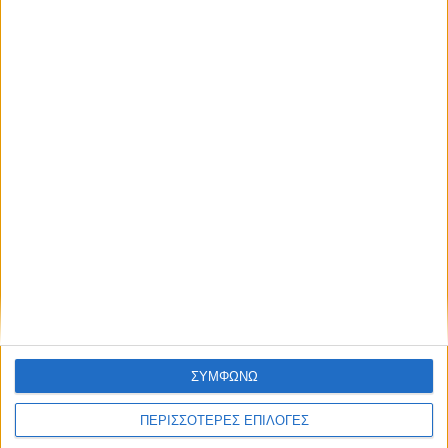
απόκτησε πρόσβαση στα νέα πριν από
όλους τους άλλους.
Με τον Ρένο
05/08/2026
NEWSLETTER
Ο Ρένος Χαραλαμπίδης συνεχίζει στο ONE
Channel με τη δική του ξεχωριστή τηλεοπτική
υπογραφή
Συμφωνώ με τους Όρους χρήσης και την
Πολιτική προστασίας προσωπικών
δεδομένων
ΣΥΜΦΩΝΩ
ΠΕΡΙΣΣΟΤΕΡΕΣ ΕΠΙΛΟΓΕΣ