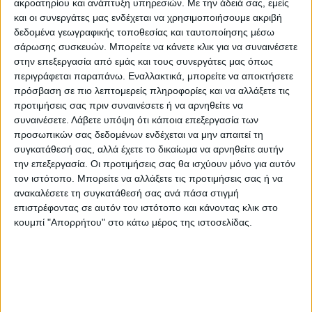
ακροατηρίου και ανάπτυξη υπηρεσιών.
Με την άδειά σας, εμείς
στην Ουγγαρία τα τελευταία χρόνια,
και οι συνεργάτες μας ενδέχεται να χρησιμοποιήσουμε ακριβή
δήλωσε η Γκουέντολιν Ντελμπός-Κόρφιλντ,
δεδομένα γεωγραφικής τοποθεσίας και ταυτοποίησης μέσω
σάρωσης συσκευών. Μπορείτε να κάνετε κλικ για να συναινέσετε
προσθέτοντας ότι «η ανεξαρτησία της
στην επεξεργασία από εμάς και τους συνεργάτες μας όπως
δικαιοσύνης είναι λίγο πιθανή τόσο στην
περιγράφεται παραπάνω. Εναλλακτικά, μπορείτε να αποκτήσετε
πρόσβαση σε πιο λεπτομερείς πληροφορίες και να αλλάξετε τις
Ουγγαρία, όσο και την Πολωνία».
προτιμήσεις σας πριν συναινέσετε ή να αρνηθείτε να
συναινέσετε.
Λάβετε υπόψη ότι κάποια επεξεργασία των
«Γνωρίζουμε ότι αυτή που λαμβάνει τα
προσωπικών σας δεδομένων ενδέχεται να μην απαιτεί τη
ευρωπαϊκά κονδύλια είναι η οικογένεια
συγκατάθεσή σας, αλλά έχετε το δικαίωμα να αρνηθείτε αυτήν
την επεξεργασία. Οι προτιμήσεις σας θα ισχύουν μόνο για αυτόν
του Ορμπάν», συνέχισε η ευρωβουλευτής
τον ιστότοπο. Μπορείτε να αλλάξετε τις προτιμήσεις σας ή να
καταγγέλλοντας επίσης «τους
ανακαλέσετε τη συγκατάθεσή σας ανά πάσα στιγμή
επιστρέφοντας σε αυτόν τον ιστότοπο και κάνοντας κλικ στο
περιορισμούς των κοινοβουλευτικών
κουμπί "Απορρήτου" στο κάτω μέρος της ιστοσελίδας.
δικαιωμάτων», την παρακολούθηση των
δημοσιογράφων, τον κυβερνητικό έλεγχο
επί των πανεπιστημίων, τον νόμο για
την
κοινότητα ΛΟΑΤΚΙ+
και την