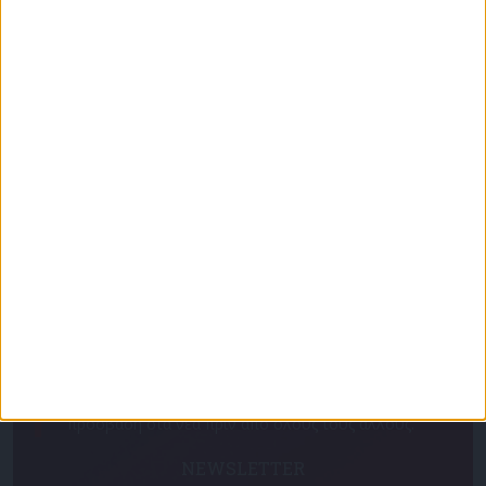
Επικαιρότητα
09/06/2026
«Με τον Ρένο»: Ο Χάρης Ρώμας σε μια συζήτηση
με τον Ρένο Χαραλαμπίδη | 15.06.2026
Για να ενημερώνεστε πάντα πρώτοι!
Κάνε εγγραφή στο Newsletter μας και απόκτησε
πρόσβαση στα νέα πριν από όλους τους άλλους.
NEWSLETTER