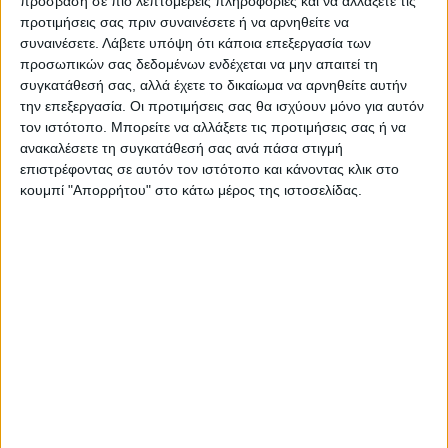
πρόσβαση σε πιο λεπτομερείς πληροφορίες και να αλλάξετε τις
Η Fed αύξησε χθες τα επιτόκια κατά 75
προτιμήσεις σας πριν συναινέσετε ή να αρνηθείτε να
συναινέσετε.
Λάβετε υπόψη ότι κάποια επεξεργασία των
μονάδες βάσης, στη μεγαλύτερη αύξησή
προσωπικών σας δεδομένων ενδέχεται να μην απαιτεί τη
από το 1994, ενώ προέβλεψε επιβράδυνση
συγκατάθεσή σας, αλλά έχετε το δικαίωμα να αρνηθείτε αυτήν
της οικονομίας και αύξηση της ανεργίας
την επεξεργασία. Οι προτιμήσεις σας θα ισχύουν μόνο για αυτόν
τον ιστότοπο. Μπορείτε να αλλάξετε τις προτιμήσεις σας ή να
τους επόμενους μήνες.
ανακαλέσετε τη συγκατάθεσή σας ανά πάσα στιγμή
επιστρέφοντας σε αυτόν τον ιστότοπο και κάνοντας κλικ στο
Πηγή: ΑΠΕ-ΜΠΕ
κουμπί "Απορρήτου" στο κάτω μέρος της ιστοσελίδας.
ευρωπαϊκά χρηματιστήρια
TAGS:
Μετοχές
ΠΤΩΣΗ