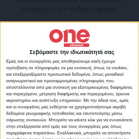
ανησυχίες για πιθανή ύφεση.
Ο πανευρωπαϊκός δείκτης STOXX 600
σημείωσε
πτώση 0,4%
στις 10:10 ώρα
Ελλάδας.
Σεβόμαστε την ιδιωτικότητά σας
Ο κλάδος των εταιριών λιανικής πώλησης
Εμείς και οι συνεργάτες μας αποθηκεύουμε και/ή έχουμε
πρόσβαση σε πληροφορίες σε μια συσκευή, όπως τα cookies,
κατέγραφε τις μεγαλύτερες απώλειες,
και επεξεργαζόμαστε προσωπικά δεδομένα, όπως μοναδικοί
σημειώνοντας πτώση 2,1%, ενώ η
αναγνωριστικοί και προσαρμοσμένες πληροφορίες που
βρετανική εταιρία διαδικτυακής πώλησης
αποστέλλονται από μια συσκευή για εξατομικευμένες διαφημίσεις
και περιεχόμενο, μέτρηση διαφήμισης και περιεχομένου, έρευνα
ενδυμάτων ASOS κατέγραψε βουτιά 14,3%
ακροατηρίου και ανάπτυξη υπηρεσιών.
Με την άδειά σας, εμείς
ύστερα από την προειδοποίηση ότι οι
και οι συνεργάτες μας ενδέχεται να χρησιμοποιήσουμε ακριβή
δεδομένα γεωγραφικής τοποθεσίας και ταυτοποίησης μέσω
πληθωριστικές πιέσεις επηρεάζουν την
σάρωσης συσκευών. Μπορείτε να κάνετε κλικ για να συναινέσετε
καταναλωτική συμπεριφορά.
στην επεξεργασία από εμάς και τους συνεργάτες μας όπως
περιγράφεται παραπάνω. Εναλλακτικά, μπορείτε να αποκτήσετε