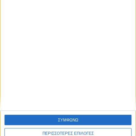
Κάνε εγγραφή στο Newsletter μας και
απόκτησε πρόσβαση στα νέα πριν από
όλους τους άλλους.
NEWSLETTER
Επικαιρότητα
09/06/2026
«Με τον Ρένο»: Ο Διονύσης Παναγιωτάκης σε
μια συζήτηση με τον Ρένο Χαραλαμπίδη |
13.07.2026
Συμφωνώ με τους Όρους χρήσης και την
Πολιτική προστασίας προσωπικών
δεδομένων
ΣΥΜΦΩΝΩ
ΠΕΡΙΣΣΟΤΕΡΕΣ ΕΠΙΛΟΓΕΣ