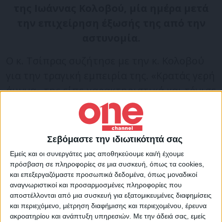
της Ιωάννας Κολοβού, μία ημέρα μετά
την επιχείρηση έξωσής της από την
αστυνομία.
Ο κ. Τσίπρας συζήτησε με την κ. Κολοβού
για την τραγική εμπειρία της. «Κρατάς γερή
άμυνα» της είπε χαρακτηριστικά και τόνισε
ότι «η πιο καλή πόρτα ασφαλείας είναι η
αλληλεγγύη των απλών ανθρώπων».
Σεβόμαστε την ιδιωτικότητά σας
Ο αρχηγός της αξιωματικής
Εμείς και οι συνεργάτες μας αποθηκεύουμε και/ή έχουμε
αντιπολίτευσης, εξέφρασε τον φόβο του
πρόσβαση σε πληροφορίες σε μια συσκευή, όπως τα cookies,
και επεξεργαζόμαστε προσωπικά δεδομένα, όπως μοναδικοί
ότι «την ιστορία αυτή θα τη βλέπουμε
αναγνωριστικοί και προσαρμοσμένες πληροφορίες που
πλέον διαρκώς εξαιτίας του πτωχευτικού
αποστέλλονται από μια συσκευή για εξατομικευμένες διαφημίσεις
και περιεχόμενο, μέτρηση διαφήμισης και περιεχομένου, έρευνα
νόμου της κυβέρνησης Μητσοτάκη» και
ακροατηρίου και ανάπτυξη υπηρεσιών.
Με την άδειά σας, εμείς