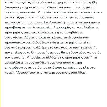
υπογράμμισε ότι «την περίοδο των
και οι συνεργάτες μας ενδέχεται να χρησιμοποιήσουμε ακριβή
δεδομένα γεωγραφικής τοποθεσίας και ταυτοποίησης μέσω
μνημονίων, παρά τις πιέσεις της τρόικα,
σάρωσης συσκευών. Μπορείτε να κάνετε κλικ για να συναινέσετε
υπήρχε προστασία της λαϊκής πρώτης
στην επεξεργασία από εμάς και τους συνεργάτες μας όπως
κατοικίας. Γι’ αυτό κι εμείς κάναμε τότε
περιγράφεται παραπάνω. Εναλλακτικά, μπορείτε να αποκτήσετε
πρόσβαση σε πιο λεπτομερείς πληροφορίες και να αλλάξετε τις
πρόταση δυσπιστίας στον κ. Σταϊκούρα και
προτιμήσεις σας πριν συναινέσετε ή να αρνηθείτε να
μας έλεγαν ότι είμαστε τρελοί. Τώρα έχουν
συναινέσετε.
Λάβετε υπόψη ότι κάποια επεξεργασία των
προσωπικών σας δεδομένων ενδέχεται να μην απαιτεί τη
αρχίσει να φαίνονται οι συνέπειες».
συγκατάθεσή σας, αλλά έχετε το δικαίωμα να αρνηθείτε αυτήν
την επεξεργασία. Οι προτιμήσεις σας θα ισχύουν μόνο για αυτόν
τον ιστότοπο. Μπορείτε να αλλάξετε τις προτιμήσεις σας ή να
«Χρωστούν ως κόμμα 390 εκ. ευρώ δανεικά
ανακαλέσετε τη συγκατάθεσή σας ανά πάσα στιγμή
και αγύριστα. Είχαν βουλευτή τον Πάτση
επιστρέφοντας σε αυτόν τον ιστότοπο και κάνοντας κλικ στο
και του έδιναν απευθείας αναθέσεις ένα
κουμπί "Απορρήτου" στο κάτω μέρος της ιστοσελίδας.
εκατομμύριο ευρώ από τα ΕΛΤΑ», πρόσθεσε
ο κ. Τσίπρας.
Αναφερόμενος στα funds υπογράμμισε ότι
«εμείς φέραμε έναν νόμο το 2015 που