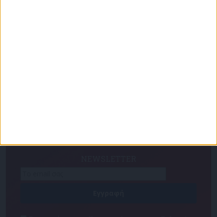
Για να ενημερώνεστε πάντα πρώτοι!
Κάνε εγγραφή στο Newsletter μας και απόκτησε
πρόσβαση στα νέα πριν από όλους τους άλλους.
NEWSLETTER