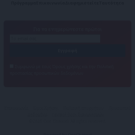
Πρόγραμμα
Επικοινωνία
Διαφημιστείτε
Ταυτότητα
Για να ενημερώνεστε πρώτοι
Συμφωνώ με τους Όρους χρήσης και την Πολιτική
προστασίας προσωπικών δεδομένων
Επικοινωνία
Όροι Χρήσης
Πολιτική απορρήτου
Προσωπικά
Δεδομένα
Γενικοί όροι διαγωνισμών
©2026 One Channel. All rights reserved.
Powered by OneChannel