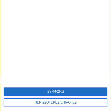
όλους τους άλλους.
Επικαιρότητα
09/06/2026
NEWSLETTER
«Με τον Ρένο»: Ο Διονύσης Παναγιωτάκης σε
μια συζήτηση με τον Ρένο Χαραλαμπίδη |
13.07.2026
Συμφωνώ με τους Όρους χρήσης και την
Πολιτική προστασίας προσωπικών
δεδομένων
ΣΥΜΦΩΝΩ
ΠΕΡΙΣΣΟΤΕΡΕΣ ΕΠΙΛΟΓΕΣ