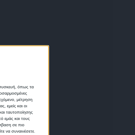
α
 συσκευή, όπως τα
προσαρμοσμένες
ιεχόμενο, μέτρηση
αση
ς, εμείς και οι
και ταυτοποίησης
ό εμάς και τους
σβαση σε πιο
τε να συναινέσετε.