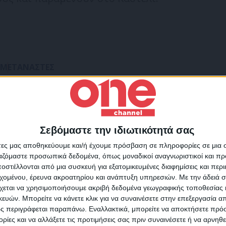
ΜΕΤΑΝΑΣΤΕΣ
Σεβόμαστε την ιδιωτικότητά σας
Για να ενημερώνεστε πάντ
άτες μας αποθηκεύουμε και/ή έχουμε πρόσβαση σε πληροφορίες σε μια
πρώτοι!
ργαζόμαστε προσωπικά δεδομένα, όπως μοναδικοί αναγνωριστικοί και 
στέλλονται από μια συσκευή για εξατομικευμένες διαφημίσεις και περ
Κάνε εγγραφή στο Newsletter μας και απόκτησε πρόσβ
εχομένου, έρευνα ακροατηρίου και ανάπτυξη υπηρεσιών.
Με την άδειά σα
στα νέα πριν από όλους τους άλλους.
χεται να χρησιμοποιήσουμε ακριβή δεδομένα γεωγραφικής τοποθεσίας 
SLETTER
ών. Μπορείτε να κάνετε κλικ για να συναινέσετε στην επεξεργασία απ
ς περιγράφεται παραπάνω. Εναλλακτικά, μπορείτε να αποκτήσετε πρό
ίες και να αλλάξετε τις προτιμήσεις σας πριν συναινέσετε ή να αρνηθεί