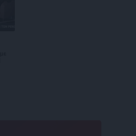
ς
 με
|