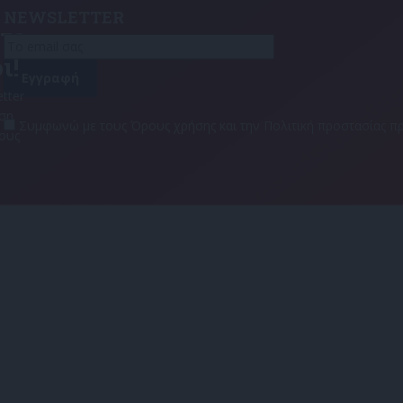
NEWSLETTER
τε
ι!
tter
αση
Συμφωνώ με τους Όρους χρήσης και την Πολιτική προστασίας
τους