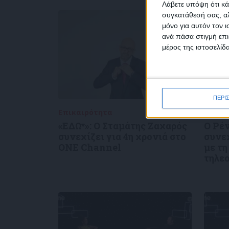
Λάβετε υπόψη ότι κά
συγκατάθεσή σας, αλ
μόνο για αυτόν τον 
Συμ
ανά πάσα στιγμή επι
δεδο
μέρος της ιστοσελίδα
ΠΕΡΙ
Επικαιρότητα
05/08/2026
Με το
«ΕΔΩ*»: Ο Σταμάτης Ζαχαρός
Ο Ρέ
συνεχίζει για 4η χρονιά στο
συνε
ONE Channel
με τη
τηλε