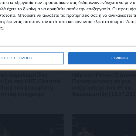
ποια επεξεργασία των προσωπικών σας δεδομένων ενδέχεται να μην απ
λά έχετε το δικαίωμα να αρνηθείτε αυτήν την επεξεργασία. Οι προτιμήσ
ιστότοπο. Μπορείτε να αλλάξετε τις προτιμήσεις σας ή να ανακαλέσετε
φωνώ με τους Όρους χρήσης και την Πολιτική προστασίας προσωπ
στρέφοντας σε αυτόν τον ιστότοπο και κάνοντας κλικ στο κουμπί "Απ
μένων
ς.
ΣΣΟΤΕΡΕΣ ΕΠΙΛΟΓΕΣ
ΣΥΜΦΩΝΩ
ν Ρένο
05/08/2026
Επικαιρότητα
09/06/2026
νος Χαραλαμπίδης
«Με τον Ρένο»: Ο Διον
χίζει στο ONE Channel
Παναγιωτάκης σε μια
 δική του ξεχωριστή
συζήτηση με τον Ρένο
οπτική υπογραφή
Χαραλαμπίδη | 13.07.20