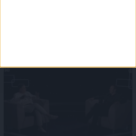
Επικαιρότητα
09/06/2026
«Με τον Ρένο»: Η Ναταλία Δραγούμη σε μια
συζήτηση με τον Ρένο Χαραλαμπίδη |
22.06.2026