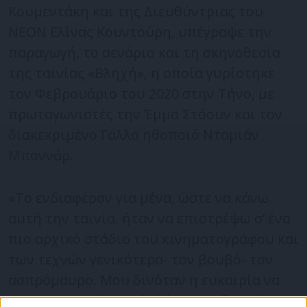
Κουμεντάκη και της Διευθύντριας του
ΝΕΟΝ Ελίνας Κουντούρη, υπέγραψε την
παραγωγή, το σενάριο και τη σκηνοθεσία
της ταινίας «Βληχή», η οποία γυρίστηκε
τον Φεβρουάριο του 2020 στην Τήνο, με
πρωταγωνιστές την Έμμα Στόουν και τον
διακεκριμένο Γάλλο ηθοποιό Νταμιάν
Μποννάρ.
«Το ενδιαφέρον για μένα, ώστε να κάνω
αυτή την ταινία, ήταν να επιστρέψω σ’ ένα
πιο αρχικό στάδιο του κινηματογράφου και
των τεχνών γενικότερα- τον βουβό- τον
ασπρόμαυρο. Μου δινόταν η ευκαιρία να
πω μια ιστορία χωρίς λόγια. Να ξεκινήσω