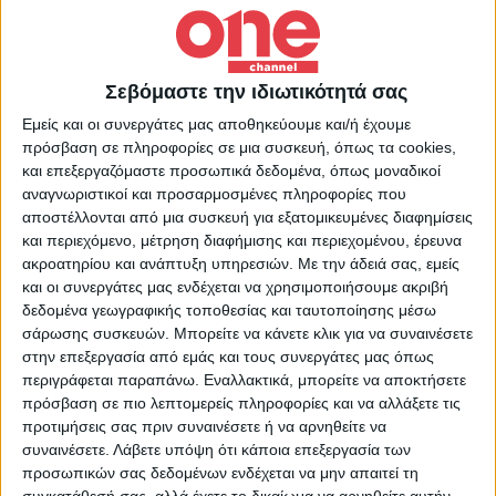
από την αρχή και να ανακαλύψω πως αυτό
μπορεί να συνδεθεί με άλλες τέχνες»
ανέφερε ο Γιώργος Λάνθιμος σχετικά με την
Σεβόμαστε την ιδιωτικότητά σας
δημιουργία της «Βληχής». Όπως εξήγησε
Εμείς και οι συνεργάτες μας αποθηκεύουμε και/ή έχουμε
πρόσβαση σε πληροφορίες σε μια συσκευή, όπως τα cookies,
ήταν μία παράλληλη διαδικασία:
και επεξεργαζόμαστε προσωπικά δεδομένα, όπως μοναδικοί
«Σκεφτόμουν την ιστορία και δεχόμουν τις
αναγνωριστικοί και προσαρμοσμένες πληροφορίες που
μουσικές προτάσεις από τον Γ.Κουμεντάκη
αποστέλλονται από μια συσκευή για εξατομικευμένες διαφημίσεις
και περιεχόμενο, μέτρηση διαφήμισης και περιεχομένου, έρευνα
και συζητούσαμε πώς θα μπορούσαν να
ακροατηρίου και ανάπτυξη υπηρεσιών.
Με την άδειά σας, εμείς
λειτουργήσουν. Δεν ήταν μια διαδικασία
και οι συνεργάτες μας ενδέχεται να χρησιμοποιήσουμε ακριβή
δεδομένα γεωγραφικής τοποθεσίας και ταυτοποίησης μέσω
λογική, περισσότερο ενστικτώδης θα έλεγα.
σάρωσης συσκευών. Μπορείτε να κάνετε κλικ για να συναινέσετε
Είχαμε διαφορετικές επιλογές, μέχρι που
στην επεξεργασία από εμάς και τους συνεργάτες μας όπως
περιγράφεται παραπάνω. Εναλλακτικά, μπορείτε να αποκτήσετε
ολοκληρώθηκε. Όταν τελειώνεις μία ταινία
πρόσβαση σε πιο λεπτομερείς πληροφορίες και να αλλάξετε τις
παίρνει μία δική της μορφή από αυτή που
προτιμήσεις σας πριν συναινέσετε ή να αρνηθείτε να
είχες σκεφτεί. Οπότε πάντα αφήνω χώρο
συναινέσετε.
Λάβετε υπόψη ότι κάποια επεξεργασία των
προσωπικών σας δεδομένων ενδέχεται να μην απαιτεί τη
και χρόνο για να πάρω αποφάσεις».