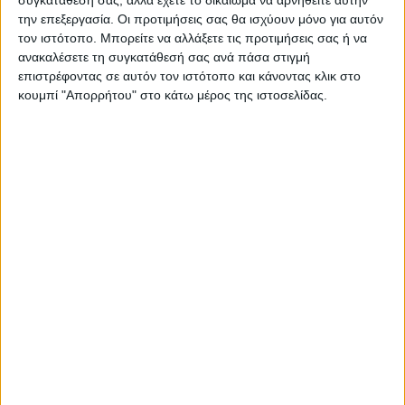
συγκατάθεσή σας, αλλά έχετε το δικαίωμα να αρνηθείτε αυτήν
Σύμφωνα με τον ίδιο, η ταινία μπορεί να
την επεξεργασία. Οι προτιμήσεις σας θα ισχύουν μόνο για αυτόν
τον ιστότοπο. Μπορείτε να αλλάξετε τις προτιμήσεις σας ή να
παρουσιαστεί μόνο live με κοινό και πάντα
ανακαλέσετε τη συγκατάθεσή σας ανά πάσα στιγμή
με τη ζωντανή συνοδεία μουσικών
επιστρέφοντας σε αυτόν τον ιστότοπο και κάνοντας κλικ στο
κουμπί "Απορρήτου" στο κάτω μέρος της ιστοσελίδας.
συνόλων. «Δεν είναι μία κινηματογραφική
ταινία που μπορείς να δεις στον
υπολογιστή. Είναι μία άλλη εμπειρία.
Σήμερα υπάρχουν πολλοί τρόποι για να
γυρίσεις και να δεις μία ταινία. Αυτό το
πρότζεκτ δημιουργήθηκε ξεκάθαρα για
αίθουσα».
Η Έμμα Στόουν (η οποία συμμετείχε στην
ταινία αφιλοκερδώς όπως ενημέρωσε η
διευθύντρια του ΝΕΟΝ, Ελίνα Κουντούρη),
είπε πως την ενέπνευσε το σενάριο που