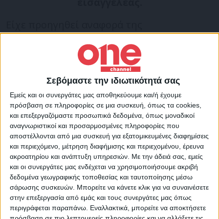
εισαγγελέας.
Είχε προηγηθεί αναφορά της
Υποδιεύθυνσης Αντιμετώπισης Αθλητικής
Βίας Θεσσαλονίκης της ΕΛ.ΑΣ. προς την
αρμόδια εισαγγελική Αρχή.
Σεβόμαστε την ιδιωτικότητά σας
Εμείς και οι συνεργάτες μας αποθηκεύουμε και/ή έχουμε
Με βάση το περιεχόμενο της αναφοράς,
πρόσβαση σε πληροφορίες σε μια συσκευή, όπως τα cookies,
επρόκειτο για σύνθημα που φώναξαν
και επεξεργαζόμαστε προσωπικά δεδομένα, όπως μοναδικοί
αναγνωριστικοί και προσαρμοσμένες πληροφορίες που
οπαδοί της γηπεδούχου ομάδας και
αποστέλλονται από μια συσκευή για εξατομικευμένες διαφημίσεις
σύμφωνα με παράγοντες της
και περιεχόμενο, μέτρηση διαφήμισης και περιεχομένου, έρευνα
φιλοξενούμενης ομάδας, συνδεόταν με την
ακροατηρίου και ανάπτυξη υπηρεσιών.
Με την άδειά σας, εμείς
και οι συνεργάτες μας ενδέχεται να χρησιμοποιήσουμε ακριβή
υπόθεση δολοφονίας του 19χρονου Άλκη.
δεδομένα γεωγραφικής τοποθεσίας και ταυτοποίησης μέσω
σάρωσης συσκευών. Μπορείτε να κάνετε κλικ για να συναινέσετε
στην επεξεργασία από εμάς και τους συνεργάτες μας όπως
Όπως αναφέρεται στην εισαγγελική
περιγράφεται παραπάνω. Εναλλακτικά, μπορείτε να αποκτήσετε
παραγγελία, το αδίκημα συνδέεται με την
πρόσβαση σε πιο λεπτομερείς πληροφορίες και να αλλάξετε τις