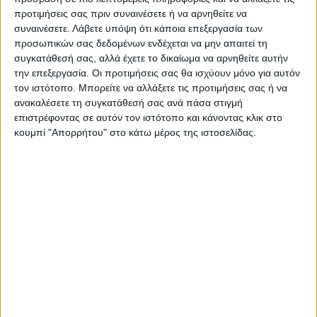
προτιμήσεις σας πριν συναινέσετε ή να αρνηθείτε να
παρότρυνση, υποκίνηση και ενθάρρυνση
συναινέσετε.
Λάβετε υπόψη ότι κάποια επεξεργασία των
στην τέλεση πράξεων βίας.
προσωπικών σας δεδομένων ενδέχεται να μην απαιτεί τη
συγκατάθεσή σας, αλλά έχετε το δικαίωμα να αρνηθείτε αυτήν
Την έρευνα καλούνται να φέρουν εις
την επεξεργασία. Οι προτιμήσεις σας θα ισχύουν μόνο για αυτόν
τον ιστότοπο. Μπορείτε να αλλάξετε τις προτιμήσεις σας ή να
πέρας αστυνομικοί της Αθλητικής Βίας.
ανακαλέσετε τη συγκατάθεσή σας ανά πάσα στιγμή
επιστρέφοντας σε αυτόν τον ιστότοπο και κάνοντας κλικ στο
κουμπί "Απορρήτου" στο κάτω μέρος της ιστοσελίδας.
Άλκης Καμπανός
TAGS:
Εισαγγελική παρέμβαση
ΠΑΟΚ - Άρης
Σύνθημα