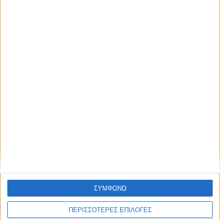
απόκτησε πρόσβαση στα νέα πριν από
όλους τους άλλους.
NEWSLETTER
Επικαιρότητα
09/06/2026
«Με τον Ρένο»: Ο Διονύσης Παναγιωτάκης σε
μια συζήτηση με τον Ρένο Χαραλαμπίδη |
13.07.2026
Συμφωνώ με τους Όρους χρήσης και την
Πολιτική προστασίας προσωπικών
δεδομένων
ΣΥΜΦΩΝΩ
ΠΕΡΙΣΣΟΤΕΡΕΣ ΕΠΙΛΟΓΕΣ