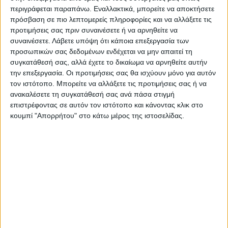
περιγράφεται παραπάνω. Εναλλακτικά, μπορείτε να αποκτήσετε
πρόσβαση σε πιο λεπτομερείς πληροφορίες και να αλλάξετε τις
Ο τελευταίος κατηγόρησε τη Μόσχα ότι
προτιμήσεις σας πριν συναινέσετε ή να αρνηθείτε να
συναινέσετε.
Λάβετε υπόψη ότι κάποια επεξεργασία των
χρησιμοποίησε την παροχή φυσικού
προσωπικών σας δεδομένων ενδέχεται να μην απαιτεί τη
αερίου για πολιτικούς σκοπούς. Ο Ντμίτρι
συγκατάθεσή σας, αλλά έχετε το δικαίωμα να αρνηθείτε αυτήν
Πεσκόφ, εκπρόσωπος του Κρεμλίνου,
την επεξεργασία. Οι προτιμήσεις σας θα ισχύουν μόνο για αυτόν
τον ιστότοπο. Μπορείτε να αλλάξετε τις προτιμήσεις σας ή να
δήλωσε ότι η μείωση της ροής φυσικού
ανακαλέσετε τη συγκατάθεσή σας ανά πάσα στιγμή
αερίου δεν ήταν προμελετημένη.
επιστρέφοντας σε αυτόν τον ιστότοπο και κάνοντας κλικ στο
κουμπί "Απορρήτου" στο κάτω μέρος της ιστοσελίδας.
Ο Ντράγκι,
στην επίσκεψή του στο
Κίεβο
σημείωσε: «Τόσο η Γερμανία όσο κι
εμείς, καθώς και άλλες χώρες, πιστεύουμε
ότι πρόκειται για ψέματα. Στην
πραγματικότητα, εκμεταλλεύονται
πολιτικά το φυσικό αέριο όπως έκαναν και
με τα σιτηρά».