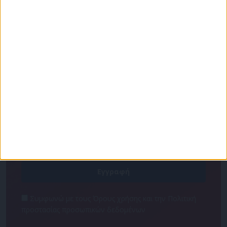
Για να ενημερώνεστε πάντα πρώτοι!
Κάνε εγγραφή στο Newsletter μας και απόκτησε
πρόσβαση στα νέα πριν από όλους τους άλλους.
NEWSLETTER
Συμφωνώ με τους Όρους χρήσης και την Πολιτική
προστασίας προσωπικών δεδομένων