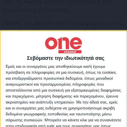
από τη Ρωσία, δήλωσε εκπρόσωπος της
Ευρωπαϊκής Επιτροπής.
«Βάσει της ανταλλαγής πληροφοριών με τις
εθνικές αρχές σήμερα το πρωί, μέσω της
ομάδας συντονισμού για το φυσικό αέριο,
δεν υπάρχει ένδειξη άμεσου κινδύνου για
την ασφάλεια του εφοδιασμού», δήλωσε ο
Σεβόμαστε την ιδιωτικότητά σας
εκπρόσωπος, προσθέτοντας ότι οι
Εμείς και οι συνεργάτες μας αποθηκεύουμε και/ή έχουμε
Βρυξέλλες και οι εθνικές αρχές των χωρών
πρόσβαση σε πληροφορίες σε μια συσκευή, όπως τα cookies,
και επεξεργαζόμαστε προσωπικά δεδομένα, όπως μοναδικοί
παρακολουθούν στενά την κατάσταση.
αναγνωριστικοί και προσαρμοσμένες πληροφορίες που
αποστέλλονται από μια συσκευή για εξατομικευμένες διαφημίσεις
και περιεχόμενο, μέτρηση διαφήμισης και περιεχομένου, έρευνα
Η Ρωσία έλεγε ψέματα όταν απέδωσε σε
ακροατηρίου και ανάπτυξη υπηρεσιών.
Με την άδειά σας, εμείς
τεχνικά προβλήματα τη μείωση των
και οι συνεργάτες μας ενδέχεται να χρησιμοποιήσουμε ακριβή
δεδομένα γεωγραφικής τοποθεσίας και ταυτοποίησης μέσω
εξαγωγών φυσικού αερίου, δήλωσε
σάρωσης συσκευών. Μπορείτε να κάνετε κλικ για να συναινέσετε
νωρίτερα σήμερα ο Μάριο Ντράγκι.
στην επεξεργασία από εμάς και τους συνεργάτες μας όπως