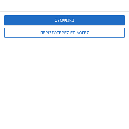
ΣΥΜΦΩΝΩ
ΠΕΡΙΣΣΟΤΕΡΕΣ ΕΠΙΛΟΓΕΣ
Επικαιρότητα
09/06/2026
«Με τον Ρένο»: Η Ρένα Μόρφη σε μια συζήτηση
με τον Ρένο Χαραλαμπίδη | 06.07.2026