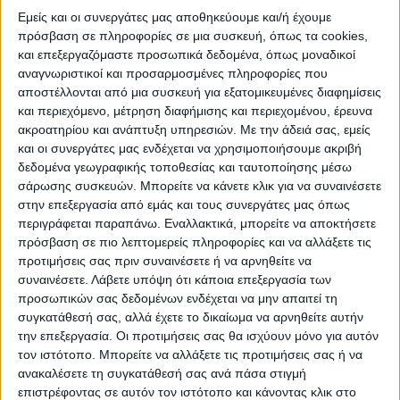
τη Ρουμανία, ενώ Ρουμάνοι, Μαλτέζοι και
Εμείς και οι συνεργάτες μας αποθηκεύουμε και/ή έχουμε
πρόσβαση σε πληροφορίες σε μια συσκευή, όπως τα cookies,
Μολδαβοί πυροσβέστες, που έχουν ήδη
και επεξεργαζόμαστε προσωπικά δεδομένα, όπως μοναδικοί
τοποθετηθεί στην Ελλάδα, ήταν μεταξύ
αναγνωριστικοί και προσαρμοσμένες πληροφορίες που
αποστέλλονται από μια συσκευή για εξατομικευμένες διαφημίσεις
των πρώτων που έδωσαν μάχη με τις
και περιεχόμενο, μέτρηση διαφήμισης και περιεχομένου, έρευνα
πυρκαγιές στην Ελλάδα».
ακροατηρίου και ανάπτυξη υπηρεσιών.
Με την άδειά σας, εμείς
και οι συνεργάτες μας ενδέχεται να χρησιμοποιήσουμε ακριβή
δεδομένα γεωγραφικής τοποθεσίας και ταυτοποίησης μέσω
Λειτούργησε προληπτικά το ERCCO
σάρωσης συσκευών. Μπορείτε να κάνετε κλικ για να συναινέσετε
στην επεξεργασία από εμάς και τους συνεργάτες μας όπως
εκπρόσωπος της ΕΕ, αρμόδιος για θέματα
περιγράφεται παραπάνω. Εναλλακτικά, μπορείτε να αποκτήσετε
διαχείρισης κρίσεων, Ουιβάρι Μπάλας,
πρόσβαση σε πιο λεπτομερείς πληροφορίες και να αλλάξετε τις
κατά τη σημερινή ενημέρωση, δήλωσε ότι
προτιμήσεις σας πριν συναινέσετε ή να αρνηθείτε να
συναινέσετε.
Λάβετε υπόψη ότι κάποια επεξεργασία των
το Κέντρο Συντονισμού Αντιμετώπισης
προσωπικών σας δεδομένων ενδέχεται να μην απαιτεί τη
Έκτακτης Ανάγκης λειτούργησε «με
συγκατάθεσή σας, αλλά έχετε το δικαίωμα να αρνηθείτε αυτήν
την επεξεργασία. Οι προτιμήσεις σας θα ισχύουν μόνο για αυτόν
προληπτικό πνεύμα». Αυτό σημαίνει, ότι
τον ιστότοπο. Μπορείτε να αλλάξετε τις προτιμήσεις σας ή να
πριν ακόμη η ελληνική κυβέρνηση
ανακαλέσετε τη συγκατάθεσή σας ανά πάσα στιγμή
επιστρέφοντας σε αυτόν τον ιστότοπο και κάνοντας κλικ στο
υποβάλει αίτημα για πρόσθετη βοήθεια, οι