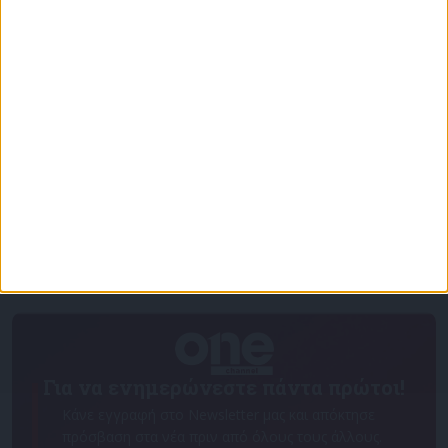
Επικαιρότητα
09/06/2026
«Με τον Ρένο»: Ο Χάρης Ρώμας σε μια συζήτηση
με τον Ρένο Χαραλαμπίδη | 15.06.2026
Για να ενημερώνεστε πάντα πρώτοι!
Κάνε εγγραφή στο Newsletter μας και απόκτησε
πρόσβαση στα νέα πριν από όλους τους άλλους.