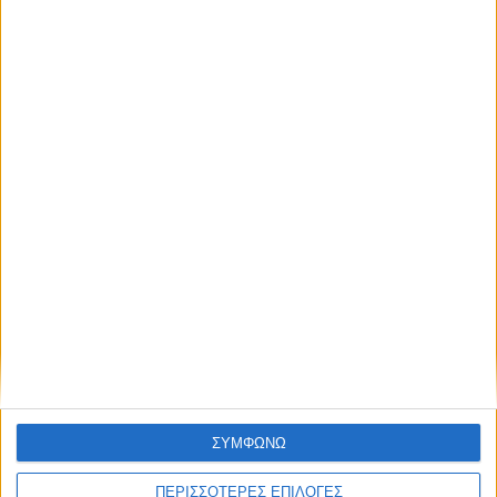
Κάνε εγγραφή στο Newsletter μας και
απόκτησε πρόσβαση στα νέα πριν από
όλους τους άλλους.
NEWSLETTER
Επικαιρότητα
05/08/2026
«ΕΔΩ*»: Ο Σταμάτης Ζαχαρός συνεχίζει για 4η
χρονιά στο ONE Channel
Συμφωνώ με τους Όρους χρήσης και την
Πολιτική προστασίας προσωπικών
δεδομένων
ΣΥΜΦΩΝΩ
ΠΕΡΙΣΣΟΤΕΡΕΣ ΕΠΙΛΟΓΕΣ