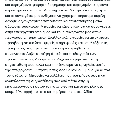
και περιεχόμενο, μέτρηση διαφήμισης και περιεχομένου, έρευνα
οικονομία που μέχρι πρότινος αποτελούσε
ακροατηρίου και ανάπτυξη υπηρεσιών.
Με την άδειά σας, εμείς
συνώνυμο της κακοδιαχείρισης. Εκτός από
και οι συνεργάτες μας ενδέχεται να χρησιμοποιήσουμε ακριβή
δεδομένα γεωγραφικής τοποθεσίας και ταυτοποίησης μέσω
τη Νότια Κορέα, πολλές από τις άλλες
σάρωσης συσκευών. Μπορείτε να κάνετε κλικ για να συναινέσετε
επιδόσεις που ξεχωρίζουν είναι στην
στην επεξεργασία από εμάς και τους συνεργάτες μας όπως
Αμερική. Οι Ηνωμένες Πολιτείες
περιγράφεται παραπάνω. Εναλλακτικά, μπορείτε να αποκτήσετε
πρόσβαση σε πιο λεπτομερείς πληροφορίες και να αλλάξετε τις
καταλαμβάνουν την τρίτη θέση. Ο Καναδάς
προτιμήσεις σας πριν συναινέσετε ή να αρνηθείτε να
και η Χιλή δεν απέχουν πολύ. Στο μεταξύ,
συναινέσετε.
Λάβετε υπόψη ότι κάποια επεξεργασία των
προσωπικών σας δεδομένων ενδέχεται να μην απαιτεί τη
πολλοί από τους “τεμπέληδες” βρίσκονται
συγκατάθεσή σας, αλλά έχετε το δικαίωμα να αρνηθείτε αυτήν
στη Βόρεια Ευρώπη,
την επεξεργασία. Οι προτιμήσεις σας θα ισχύουν μόνο για αυτόν
τον ιστότοπο. Μπορείτε να αλλάξετε τις προτιμήσεις σας ή να
συμπεριλαμβανομένης της Βρετανίας, της
ανακαλέσετε τη συγκατάθεσή σας ανά πάσα στιγμή
Γερμανίας, της Σουηδίας και της
επιστρέφοντας σε αυτόν τον ιστότοπο και κάνοντας κλικ στο
Φινλανδίας, η οποία είναι η τελευταία στη
κουμπί "Απορρήτου" στο κάτω μέρος της ιστοσελίδας.
λίστα», αναφέρει ο Economist.
Σύμφωνα με τον Economist, η Ελλάδα