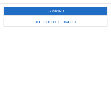
ΣΥΜΦΩΝΩ
ΠΕΡΙΣΣΟΤΕΡΕΣ ΕΠΙΛΟΓΕΣ
Επικαιρότητα
09/06/2026
«Με τον Ρένο»: Ο Διονύσης Παναγιωτάκης σε
μια συζήτηση με τον Ρένο Χαραλαμπίδη |
13.07.2026