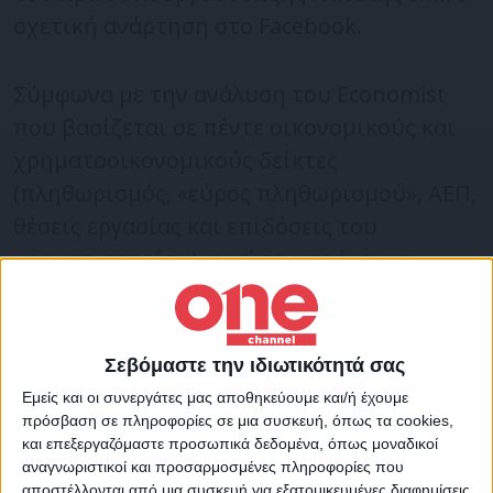
σχετική ανάρτηση στο Facebook.
Σύμφωνα με την ανάλυση του Economist
που βασίζεται σε πέντε οικονομικούς και
χρηματοοικονομικούς δείκτες
(πληθωρισμός, «εύρος πληθωρισμού», ΑΕΠ,
θέσεις εργασίας και επιδόσεις του
χρηματιστηρίου), η χώρα μας έχει και
φέτος τους καλύτερους βαθμούς στην
οικονομία ανάμεσα σε 35 κυρίως πλούσιες
χώρες.
Σεβόμαστε την ιδιωτικότητά σας
Εμείς και οι συνεργάτες μας αποθηκεύουμε και/ή έχουμε
«Στην κορυφή του πίνακα, για δεύτερη
πρόσβαση σε πληροφορίες σε μια συσκευή, όπως τα cookies,
και επεξεργαζόμαστε προσωπικά δεδομένα, όπως μοναδικοί
συνεχή χρονιά, βρίσκεται η Ελλάδα – ένα
αναγνωριστικοί και προσαρμοσμένες πληροφορίες που
αξιοσημείωτο αποτέλεσμα για μια
αποστέλλονται από μια συσκευή για εξατομικευμένες διαφημίσεις