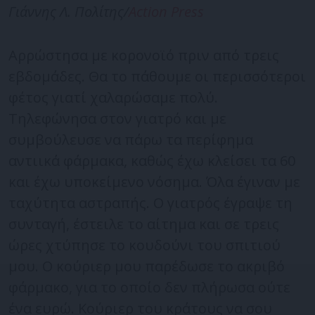
Γιάννης Λ. Πολίτης/
Action Press
Αρρώστησα με κορονοϊό πριν από τρεις
εβδομάδες. Θα το πάθουμε οι περισσότεροι
φέτος γιατί χαλαρώσαμε πολύ.
Τηλεφώνησα στον γιατρό και με
συμβούλευσε να πάρω τα περίφημα
αντιικά φάρμακα, καθώς έχω κλείσει τα 60
και έχω υποκείμενο νόσημα. Όλα έγιναν με
ταχύτητα αστραπής. Ο γιατρός έγραψε τη
συνταγή, έστειλε το αίτημα και σε τρεις
ώρες χτύπησε το κουδούνι του σπιτιού
μου. Ο κούριερ μου παρέδωσε το ακριβό
φάρμακο, για το οποίο δεν πλήρωσα ούτε
ένα ευρώ. Κούριερ του κράτους να σου