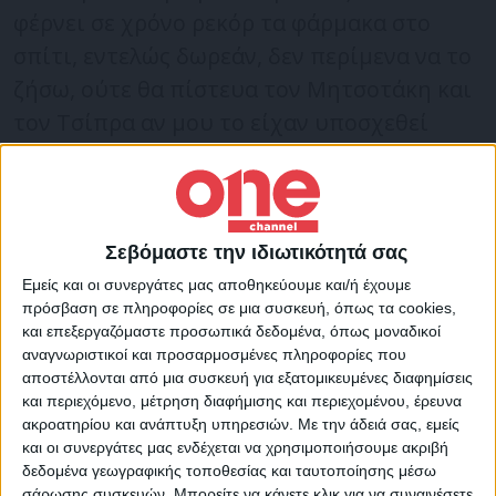
φέρνει σε χρόνο ρεκόρ τα φάρμακα στο
σπίτι, εντελώς δωρεάν, δεν περίμενα να το
ζήσω, ούτε θα πίστευα τον Μητσοτάκη και
τον Τσίπρα αν μου το είχαν υποσχεθεί
προεκλογικά.
Μετά από τρεις μέρες ήμουν περδίκι.
Σεβόμαστε την ιδιωτικότητά σας
Αυτό δεν συμβαίνει ούτε στην κεντρική
Εμείς και οι συνεργάτες μας αποθηκεύουμε και/ή έχουμε
Ευρώπη, η οποία φημίζεται για την
πρόσβαση σε πληροφορίες σε μια συσκευή, όπως τα cookies,
οργάνωσή της. Στην πανδημία όμως τους
και επεξεργαζόμαστε προσωπικά δεδομένα, όπως μοναδικοί
νικήσαμε στο γήπεδο τους. Το θυμόμαστε
αναγνωριστικοί και προσαρμοσμένες πληροφορίες που
αποστέλλονται από μια συσκευή για εξατομικευμένες διαφημίσεις
όλοι, στην οργάνωση του εμβολιαστικού
και περιεχόμενο, μέτρηση διαφήμισης και περιεχομένου, έρευνα
προγράμματος, ακόμη και οι Γερμανοί…
ακροατηρίου και ανάπτυξη υπηρεσιών.
Με την άδειά σας, εμείς
και οι συνεργάτες μας ενδέχεται να χρησιμοποιήσουμε ακριβή
έφαγαν τη σκόνη μας! Συνηθίσαμε αυτή τη
δεδομένα γεωγραφικής τοποθεσίας και ταυτοποίησης μέσω
νέα πραγματικότητα να τη λέμε «ψηφιακό
σάρωσης συσκευών. Μπορείτε να κάνετε κλικ για να συναινέσετε