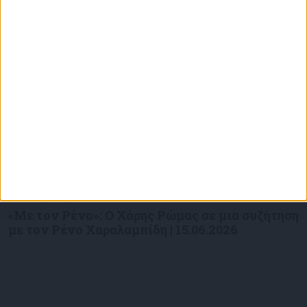
Επικαιρότητα
09/06/2026
«Με τον Ρένο»: Ο Χάρης Ρώμας σε μια συζήτηση
με τον Ρένο Χαραλαμπίδη | 15.06.2026