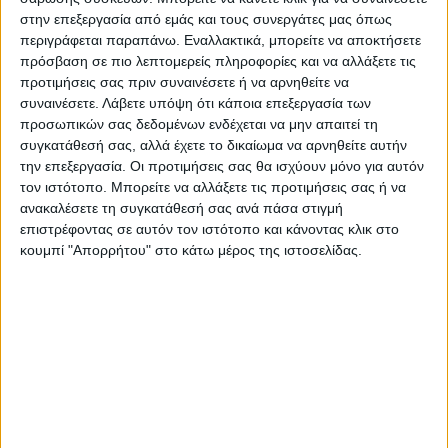
στην επεξεργασία από εμάς και τους συνεργάτες μας όπως
κράτος» γιατί πράγματι έτσι είναι.
περιγράφεται παραπάνω. Εναλλακτικά, μπορείτε να αποκτήσετε
Πρόκειται για ένα θαύμα της κυβέρνησης,
πρόσβαση σε πιο λεπτομερείς πληροφορίες και να αλλάξετε τις
το οποίο πριν τρία χρόνια κανείς δεν
προτιμήσεις σας πριν συναινέσετε ή να αρνηθείτε να
συναινέσετε.
Λάβετε υπόψη ότι κάποια επεξεργασία των
περίμενε ότι θα συμβεί. Θέλεις η πίεση της
προσωπικών σας δεδομένων ενδέχεται να μην απαιτεί τη
πανδημίας, θέλεις οι ικανότητες του
συγκατάθεσή σας, αλλά έχετε το δικαίωμα να αρνηθείτε αυτήν
την επεξεργασία. Οι προτιμήσεις σας θα ισχύουν μόνο για αυτόν
Πιερρακάκη, θέλεις η καλή προετοιμασία
τον ιστότοπο. Μπορείτε να αλλάξετε τις προτιμήσεις σας ή να
του Μητσοτάκη πριν αναλάβει την
ανακαλέσετε τη συγκατάθεσή σας ανά πάσα στιγμή
επιστρέφοντας σε αυτόν τον ιστότοπο και κάνοντας κλικ στο
εξουσία;· Ό,τι και να συνέβη από όλα αυτά,
κουμπί "Απορρήτου" στο κάτω μέρος της ιστοσελίδας.
σημασία έχει το αποτέλεσμα.
Και αντί η κυβέρνηση να αναδεικνύει κάθε
μέρα και κάθε ώρα τις ανέλπιστες -για
πολλούς από μας- μεταρρυθμίσεις που
άλλαξαν τη ζωή μας, σέρνεται πίσω από
τον Πάτση και τις υποκλοπές, τις οποίες