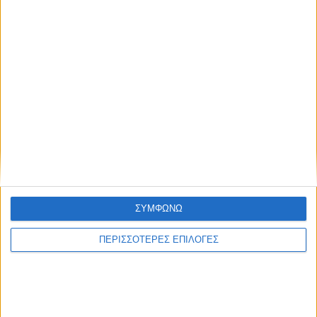
συμβούν.
Συμφωνώ με τους Όρους χρήσης και την
ACTIONPRESS
Αυτοπεποίθηση
Πολιτική προστασίας προσωπικών
TAGS:
Γιάννης Πολίτης
δεδομένων
ΣΥΜΦΩΝΩ
ΠΕΡΙΣΣΟΤΕΡΕΣ ΕΠΙΛΟΓΕΣ
Δείτε επίσης