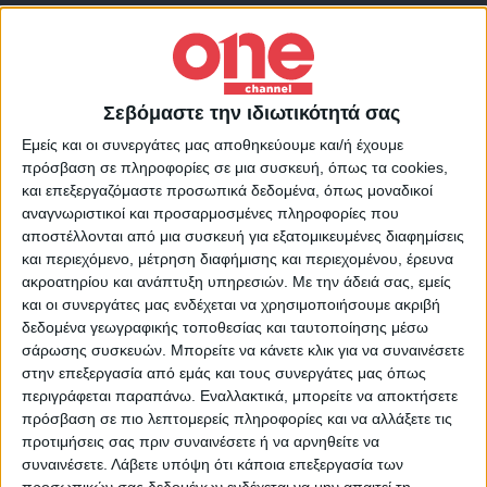
Μισή ώρα αργότερα σημειώθηκε ανάλογη
ληστεία σε σούπερ μάρκετ στη λεωφόρο
Αμφιθέας, στο Παλαιό Φάληρο, επίσης από
Σεβόμαστε την ιδιωτικότητά σας
τέσσερις δράστες, που διέφυγαν με
Εμείς και οι συνεργάτες μας αποθηκεύουμε και/ή έχουμε
μηχανές.
πρόσβαση σε πληροφορίες σε μια συσκευή, όπως τα cookies,
και επεξεργαζόμαστε προσωπικά δεδομένα, όπως μοναδικοί
αναγνωριστικοί και προσαρμοσμένες πληροφορίες που
Η ΕΛΑΣ διενεργεί έρευνες.
αποστέλλονται από μια συσκευή για εξατομικευμένες διαφημίσεις
και περιεχόμενο, μέτρηση διαφήμισης και περιεχομένου, έρευνα
ακροατηρίου και ανάπτυξη υπηρεσιών.
Με την άδειά σας, εμείς
και οι συνεργάτες μας ενδέχεται να χρησιμοποιήσουμε ακριβή
δεδομένα γεωγραφικής τοποθεσίας και ταυτοποίησης μέσω
σάρωσης συσκευών. Μπορείτε να κάνετε κλικ για να συναινέσετε
Γλυφάδα
Ληστείες
Παλαιό Φάληρο
στην επεξεργασία από εμάς και τους συνεργάτες μας όπως
TAGS:
περιγράφεται παραπάνω. Εναλλακτικά, μπορείτε να αποκτήσετε
Σούπερ Μάρκετ
πρόσβαση σε πιο λεπτομερείς πληροφορίες και να αλλάξετε τις
προτιμήσεις σας πριν συναινέσετε ή να αρνηθείτε να
συναινέσετε.
Λάβετε υπόψη ότι κάποια επεξεργασία των