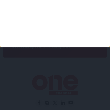
πρόσβαση στα νέα πριν από όλους τους άλλους.
NEWSLETTER
Συμφωνώ με τους Όρους χρήσης και την Πολιτική
προστασίας προσωπικών δεδομένων