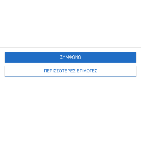
Πολιτική προστασίας προσωπικών
δεδομένων
Επικαιρότητα
09/06/2026
«Με τον Ρένο»: Η Ρένα Μόρφη σε μια συζήτηση
με τον Ρένο Χαραλαμπίδη | 06.07.2026
ΣΥΜΦΩΝΩ
ΠΕΡΙΣΣΟΤΕΡΕΣ ΕΠΙΛΟΓΕΣ