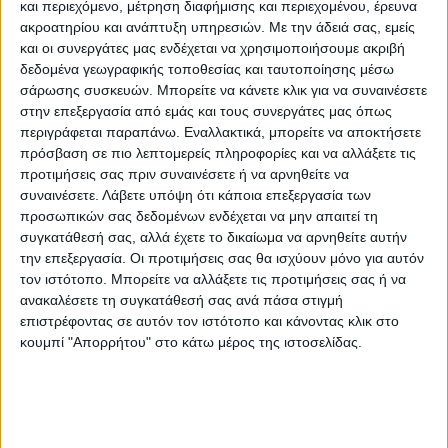
και περιεχόμενο, μέτρηση διαφήμισης και περιεχομένου, έρευνα
έπαιρνε το παιδί και το πήγαινε βόλτα με
ακροατηρίου και ανάπτυξη υπηρεσιών.
Με την άδειά σας, εμείς
το αυτοκίνητο, «μιλούσε το ζευγάρι όταν
και οι συνεργάτες μας ενδέχεται να χρησιμοποιήσουμε ακριβή
δεδομένα γεωγραφικής τοποθεσίας και ταυτοποίησης μέσω
βρίσκονταν στον δρόμο, αλλά αν υπήρχε
σάρωσης συσκευών. Μπορείτε να κάνετε κλικ για να συναινέσετε
και κάτι άλλο από πίσω, δεν το ξέρουμε…».
στην επεξεργασία από εμάς και τους συνεργάτες μας όπως
περιγράφεται παραπάνω. Εναλλακτικά, μπορείτε να αποκτήσετε
Η διαμάχη της επιμέλειας του παιδιού
πρόσβαση σε πιο λεπτομερείς πληροφορίες και να αλλάξετε τις
προτιμήσεις σας πριν συναινέσετε ή να αρνηθείτε να
,που είχε αποκτήσει με τη σύντροφό του,
συναινέσετε.
Λάβετε υπόψη ότι κάποια επεξεργασία των
φέρεται έτσι να «όπλισε» το χέρι του
προσωπικών σας δεδομένων ενδέχεται να μην απαιτεί τη
συγκατάθεσή σας, αλλά έχετε το δικαίωμα να αρνηθείτε αυτήν
56χρονου δολοφόνου και αυτόχειρα στην
την επεξεργασία. Οι προτιμήσεις σας θα ισχύουν μόνο για αυτόν
Καβάλα.
τον ιστότοπο. Μπορείτε να αλλάξετε τις προτιμήσεις σας ή να
ανακαλέσετε τη συγκατάθεσή σας ανά πάσα στιγμή
επιστρέφοντας σε αυτόν τον ιστότοπο και κάνοντας κλικ στο
Ο 56χρονος
σκότωσε αρχικά την 29χρονη
κουμπί "Απορρήτου" στο κάτω μέρος της ιστοσελίδας.
γυναίκα
και το μόλις 10 μηνών παιδί τους
κι έδωσε στη συνέχεια τέλος στη ζωή του.
Ο 56χρονος, σύμφωνα με μαρτυρία φίλου