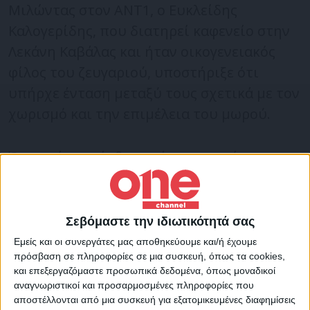
Μιλώντας στον ANT1, ο Ευκλείδης
Καλογερίδης, που διατηρεί καφενείο στην
Λεκάνη Καβάλας και ήταν οικογενειακός
φίλος του ζευγαριού, υποστήριξε ότι
υπήρχε ένταση μεταξύ τους σχετικά με τον
χωρισμό και την επιμέλεια του μωρού.
Όπως είπε, ο άνδρας φέρεται να είχε
αφήσει σημείωμα στο σπίτι, το οποίο
βρήκαν η αστυνομία και ο ιατροδικαστής.
Σεβόμαστε την ιδιωτικότητά σας
Το σημείωμα φέρεται να έγραφε ότι «εδώ
Εμείς και οι συνεργάτες μας αποθηκεύουμε και/ή έχουμε
πρόσβαση σε πληροφορίες σε μια συσκευή, όπως τα cookies,
αρχίζει η αγάπη μας και εδώ τελειώνει»,
και επεξεργαζόμαστε προσωπικά δεδομένα, όπως μοναδικοί
είπε ο κ. Καλογερίδης, αναφέροντας πως ο
αναγνωριστικοί και προσαρμοσμένες πληροφορίες που
δράστης του διπλού φονικού συχνά
αποστέλλονται από μια συσκευή για εξατομικευμένες διαφημίσεις