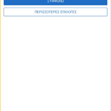
ΣΥΜΦΩΝΩ
ΠΕΡΙΣΣΟΤΕΡΕΣ ΕΠΙΛΟΓΕΣ
Επικαιρότητα
09/06/2026
«Με τον Ρένο»: Ο Διονύσης Παναγιωτάκης σε
μια συζήτηση με τον Ρένο Χαραλαμπίδη |
13.07.2026