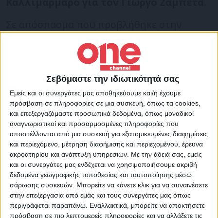
Καλλιμάρμαρο για τον Γιώργο Ζαμπέτα.
Σε απόσπασμα που προβλήθηκε στην
εκπομπή «Happy Day», ο Δημήτρης Μπάσης
τόνισε πως η τραπ δεν είναι μουσική, αλλά
μόνο ένας στίχος.
Σεβόμαστε την ιδιωτικότητά σας
Εμείς και οι συνεργάτες μας αποθηκεύουμε και/ή έχουμε
«Για μένα δεν είναι μουσική η τραπ. Αυτό
πρόσβαση σε πληροφορίες σε μια συσκευή, όπως τα cookies,
που ακούω βασικά είναι ο στίχος. Είναι
και επεξεργαζόμαστε προσωπικά δεδομένα, όπως μοναδικοί
αναγνωριστικοί και προσαρμοσμένες πληροφορίες που
πέρα από τη δική μου αισθητική, είναι σαν
αποστέλλονται από μια συσκευή για εξατομικευμένες διαφημίσεις
να μπερδεύουμε προφιτερόλ με σαρδέλα»,
και περιεχόμενο, μέτρηση διαφήμισης και περιεχομένου, έρευνα
είπε χαρακτηριστικά.
ακροατηρίου και ανάπτυξη υπηρεσιών.
Με την άδειά σας, εμείς
και οι συνεργάτες μας ενδέχεται να χρησιμοποιήσουμε ακριβή
δεδομένα γεωγραφικής τοποθεσίας και ταυτοποίησης μέσω
Όσο για το ενδεχόμενο να μπει στην
σάρωσης συσκευών. Μπορείτε να κάνετε κλικ για να συναινέσετε
στην επεξεργασία από εμάς και τους συνεργάτες μας όπως
κριτική επιτροπή ενός talent show, ο
περιγράφεται παραπάνω. Εναλλακτικά, μπορείτε να αποκτήσετε
Δημήτρης Μπάσης δήλωσε πως είναι
πρόσβαση σε πιο λεπτομερείς πληροφορίες και να αλλάξετε τις