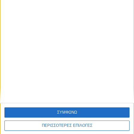
απόκτησε πρόσβαση στα νέα πριν από
όλους τους άλλους.
Επικαιρότητα
09/06/2026
NEWSLETTER
«Με τον Ρένο»: Ο Διονύσης Παναγιωτάκης σε
μια συζήτηση με τον Ρένο Χαραλαμπίδη |
13.07.2026
Συμφωνώ με τους Όρους χρήσης και την
Πολιτική προστασίας προσωπικών
δεδομένων
ΣΥΜΦΩΝΩ
ΠΕΡΙΣΣΟΤΕΡΕΣ ΕΠΙΛΟΓΕΣ