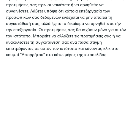
προτιμήσεις σας πριν συναινέσετε ή να αρνηθείτε να
αρνητικός. «Δεν θέλω να πάω κριτής σε ένα
συναινέσετε.
Λάβετε υπόψη ότι κάποια επεξεργασία των
talent show κι απλά να τσακώνομαι, επειδή
προσωπικών σας δεδομένων ενδέχεται να μην απαιτεί τη
συγκατάθεσή σας, αλλά έχετε το δικαίωμα να αρνηθείτε αυτήν
αυτό αρέσει στον κόσμο», ανέφερε και
την επεξεργασία. Οι προτιμήσεις σας θα ισχύουν μόνο για αυτόν
τόνισε, πως σε κάθε περίπτωση, αν όντως
τον ιστότοπο. Μπορείτε να αλλάξετε τις προτιμήσεις σας ή να
βρισκόταν σε αυτή τη θέση, θα ήταν
ανακαλέσετε τη συγκατάθεσή σας ανά πάσα στιγμή
επιστρέφοντας σε αυτόν τον ιστότοπο και κάνοντας κλικ στο
δίκαιος με τους διαγωνιζόμενους.
κουμπί "Απορρήτου" στο κάτω μέρος της ιστοσελίδας.
TAGS:
Μουσική
Μπάσης
προφιτερόλ
Τραπ