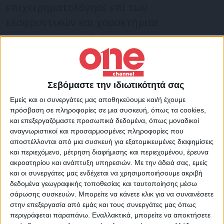
επιχειρηματολόγησε επί των
ελαφρυντικών και χαρακτήρισε
«παραφωνία»
τη δολοφονία του
Αλέξανδρου Γρηγορόπουλου
, ζητώντας από
το δικαστήριο να του αναγνωρίσει το
ελαφρυντικό του πρότερου σύννομου
Σεβόμαστε την ιδιωτικότητά σας
βίου.
Εμείς και οι συνεργάτες μας αποθηκεύουμε και/ή έχουμε
πρόσβαση σε πληροφορίες σε μια συσκευή, όπως τα cookies,
και επεξεργαζόμαστε προσωπικά δεδομένα, όπως μοναδικοί
Η πρόεδρος της έδρας απέκλεισε από τη
αναγνωριστικοί και προσαρμοσμένες πληροφορίες που
διαδικασία τους συνήγορους της
αποστέλλονται από μια συσκευή για εξατομικευμένες διαφημίσεις
και περιεχόμενο, μέτρηση διαφήμισης και περιεχομένου, έρευνα
οικογένειας, Νίκο Κωνσταντόπουλο και
ακροατηρίου και ανάπτυξη υπηρεσιών.
Με την άδειά σας, εμείς
Ζωή Κωνσταντοπούλου. Ο Νίκος
και οι συνεργάτες μας ενδέχεται να χρησιμοποιήσουμε ακριβή
δεδομένα γεωγραφικής τοποθεσίας και ταυτοποίησης μέσω
Κωνσταντόπουλος αναφέρθηκε σε
σάρωσης συσκευών. Μπορείτε να κάνετε κλικ για να συναινέσετε
«δικονομική ντροπή» και για χειραγώγηση
στην επεξεργασία από εμάς και τους συνεργάτες μας όπως
περιγράφεται παραπάνω. Εναλλακτικά, μπορείτε να αποκτήσετε
των ένορκων.