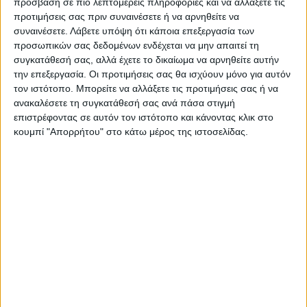
πρόσβαση σε πιο λεπτομερείς πληροφορίες και να αλλάξετε τις
προτιμήσεις σας πριν συναινέσετε ή να αρνηθείτε να
Παράλληλα, έκανε μέσω των συνηγόρων
συναινέσετε.
Λάβετε υπόψη ότι κάποια επεξεργασία των
προσωπικών σας δεδομένων ενδέχεται να μην απαιτεί τη
της η οικογένεια του Αλέξανδρου
συγκατάθεσή σας, αλλά έχετε το δικαίωμα να αρνηθείτε αυτήν
Γρηγορόπουλου, καλώντας το Μικτό
την επεξεργασία. Οι προτιμήσεις σας θα ισχύουν μόνο για αυτόν
τον ιστότοπο. Μπορείτε να αλλάξετε τις προτιμήσεις σας ή να
Ορκωτό Εφετείο Λαμίας να καλέσει και να
ανακαλέσετε τη συγκατάθεσή σας ανά πάσα στιγμή
εξετάσει μάρτυρες για την υπόθεση της
επιστρέφοντας σε αυτόν τον ιστότοπο και κάνοντας κλικ στο
κουμπί "Απορρήτου" στο κάτω μέρος της ιστοσελίδας.
δολοφονίας.
ΔΙΚΗ
Κορκονέας
Οικογένεια
TAGS:
Συνήγοροι