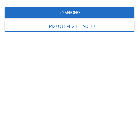
ΣΥΜΦΩΝΩ
ΠΕΡΙΣΣΟΤΕΡΕΣ ΕΠΙΛΟΓΕΣ
Διεθνή
30/12/2024
Ασααντ Χασάν αλ-Σιμπάνι: «Θα υπάρξουν
στρατηγικές συμπράξεις ανάμεσα σε Συρία και
Ουκρανία – Έχουμε υποστεί τα ίδια δεινά»