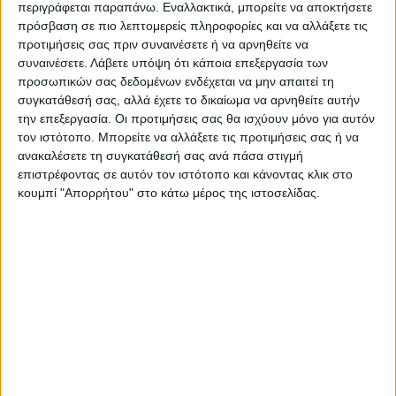
περιγράφεται παραπάνω. Εναλλακτικά, μπορείτε να αποκτήσετε
πρόσβαση σε πιο λεπτομερείς πληροφορίες και να αλλάξετε τις
Ο Διεθνής Οργανισμός Ατομικής Ενέργειας
προτιμήσεις σας πριν συναινέσετε ή να αρνηθείτε να
χαρακτήρισε αφόρητη την κατάσταση
στον
συναινέσετε.
Λάβετε υπόψη ότι κάποια επεξεργασία των
προσωπικών σας δεδομένων ενδέχεται να μην απαιτεί τη
πυρηνικό ηλεκτροπαραγωγικό σταθμό
. Ο
συγκατάθεσή σας, αλλά έχετε το δικαίωμα να αρνηθείτε αυτήν
ΔΟΑΕ ανέφερε πως δεν παραχωρήθηκε
την επεξεργασία. Οι προτιμήσεις σας θα ισχύουν μόνο για αυτόν
τον ιστότοπο. Μπορείτε να αλλάξετε τις προτιμήσεις σας ή να
στην αποστολή του πρόσβαση σε όλους
ανακαλέσετε τη συγκατάθεσή σας ανά πάσα στιγμή
τους χώρους του εργοστασίου.
επιστρέφοντας σε αυτόν τον ιστότοπο και κάνοντας κλικ στο
κουμπί "Απορρήτου" στο κάτω μέρος της ιστοσελίδας.
Σύμφωνα με την έκθεση του οργανισμού το
ουκρανικό προσωπικό εργάζεται στη
Ζαπορίζια υπό την επίβλεψη των ρωσικών
στρατευμάτων.