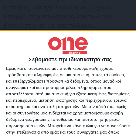
κράτηση, καταγγέλλοντας πως έχουν
υπάρξει περιπτώσεις ανθρώπων που
βασανίστηκαν και σκοτώθηκαν.
Ο Κότιν σημείωσε ότι είναι πολύ δύσκολο
να συνεχίσουν να εργάζονται στη μονάδα
Σεβόμαστε την ιδιωτικότητά σας
μέλη του προσωπικού της Enerhoatom και
Εμείς και οι συνεργάτες μας αποθηκεύουμε και/ή έχουμε
πως χρειάζονται εγγυήσεις για την
πρόσβαση σε πληροφορίες σε μια συσκευή, όπως τα cookies,
ασφάλειά.
και επεξεργαζόμαστε προσωπικά δεδομένα, όπως μοναδικοί
αναγνωριστικοί και προσαρμοσμένες πληροφορίες που
αποστέλλονται από μια συσκευή για εξατομικευμένες διαφημίσεις
Κατά τον ίδιο, περίπου 1.000 ουκρανοί
και περιεχόμενο, μέτρηση διαφήμισης και περιεχομένου, έρευνα
ακροατηρίου και ανάπτυξη υπηρεσιών.
Με την άδειά σας, εμείς
εργαζόμενοι διατηρούν την εγκατάσταση
και οι συνεργάτες μας ενδέχεται να χρησιμοποιήσουμε ακριβή
σε λειτουργία. Πριν ξεσπάσει ο πόλεμος, η
δεδομένα γεωγραφικής τοποθεσίας και ταυτοποίησης μέσω
μονάδα αυτή απασχολούσε περίπου11.000
σάρωσης συσκευών. Μπορείτε να κάνετε κλικ για να συναινέσετε
στην επεξεργασία από εμάς και τους συνεργάτες μας όπως
ανθρώπους.