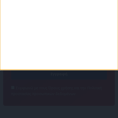
Για να ενημερώνεστε πάντα πρώτοι!
Κάνε εγγραφή στο Newsletter μας και απόκτησε
πρόσβαση στα νέα πριν από όλους τους άλλους.
NEWSLETTER
Συμφωνώ με τους Όρους χρήσης και την Πολιτική
προστασίας προσωπικών δεδομένων