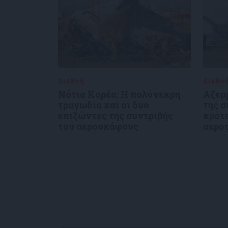
Διεθνή
30/12/2024
Διεθν
Νότια Κορέα: Η πολύνεκρη
Αζερ
τραγωδία και οι δύο
της 
επιζώντες της συντριβής
κρότο
του αεροσκάφους
αερο