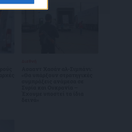
Διεθνή
30/12/2024
κρούς
Ασααντ Χασάν αλ-Σιμπάνι:
 αρχές
«Θα υπάρξουν στρατηγικές
συμπράξεις ανάμεσα σε
Συρία και Ουκρανία –
Έχουμε υποστεί τα ίδια
δεινά»