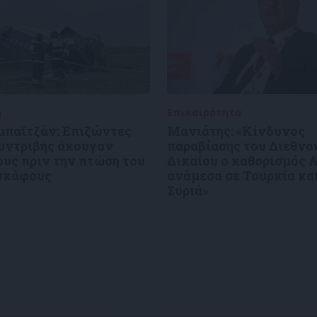
ή
27/12/2024
Επικαιρότητα
27/12/2024
μπαϊτζάν: Επιζώντες
Μανιάτης: «Κίνδυνος
συντριβής άκουγαν
παραβίασης του Διεθνο
υς πριν την πτώση του
Δικαίου ο καθορισμός 
σκάφους
ανάμεσα σε Τουρκία κα
Συριά»