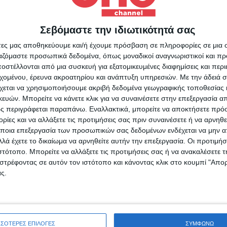
 απαντήσει σε αυτήν πράξη της Ελλάδος».
Σεβόμαστε την ιδιωτικότητά σας
Για να ενημερώνεστε πάντ
άτες μας αποθηκεύουμε και/ή έχουμε πρόσβαση σε πληροφορίες σε μια
πρώτοι!
ργαζόμαστε προσωπικά δεδομένα, όπως μοναδικοί αναγνωριστικοί και 
ΑΓΙΠ ΕΡΝΤΟΓΑΝ
στέλλονται από μια συσκευή για εξατομικευμένες διαφημίσεις και περ
Κάνε εγγραφή στο Newsletter μας και απόκτησε πρόσβ
εχομένου, έρευνα ακροατηρίου και ανάπτυξη υπηρεσιών.
Με την άδειά σα
στα νέα πριν από όλους τους άλλους.
χεται να χρησιμοποιήσουμε ακριβή δεδομένα γεωγραφικής τοποθεσίας 
SLETTER
ών. Μπορείτε να κάνετε κλικ για να συναινέσετε στην επεξεργασία απ
ς περιγράφεται παραπάνω. Εναλλακτικά, μπορείτε να αποκτήσετε πρό
ίες και να αλλάξετε τις προτιμήσεις σας πριν συναινέσετε ή να αρνηθεί
ποια επεξεργασία των προσωπικών σας δεδομένων ενδέχεται να μην απ
λά έχετε το δικαίωμα να αρνηθείτε αυτήν την επεξεργασία. Οι προτιμήσ
ιστότοπο. Μπορείτε να αλλάξετε τις προτιμήσεις σας ή να ανακαλέσετε
φωνώ με τους Όρους χρήσης και την Πολιτική προστασίας προσωπ
στρέφοντας σε αυτόν τον ιστότοπο και κάνοντας κλικ στο κουμπί "Απ
μένων
ς.
ΣΣΟΤΕΡΕΣ ΕΠΙΛΟΓΕΣ
ΣΥΜΦΩΝΩ