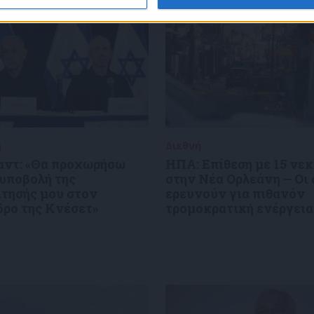
ή
02/01/2025
Διεθνή
02/01/2025
αντ: «Θα προχωρήσω
ΗΠΑ: Επίθεση με 15 νε
 υποβολή της
στην Νέα Ορλεάνη – Οι
ίτησής μου στον
ερευνούν για πιθανόν
δρο της Κνέσετ»
τρομοκρατική ενέργεια