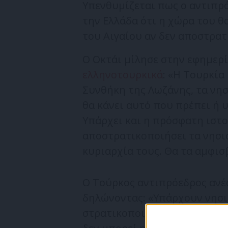
Υπενθυμίζεται πως ο αντιπρό
την Ελλάδα ότι η χώρα του θ
του Αιγαίου αν δεν αποστρα
Ο Οκτάι μίλησε στην εφημερί
ελληνοτουρκικά
: «Η Τουρκία
Συνθήκη της Λωζάνης, τα νη
θα κάνει αυτό που πρέπει ή υ
Υπάρχει και η πρόσφατη ιστο
αποστρατικοποιήσει τα νησιά
κυριαρχία τους. Θα τα αμφισ
Ο Τούρκος αντιπρόεδρος ανέ
δηλώνοντας: «Υπάρχουν νησιά
στρατικοποιούνται. Αυτά είνα