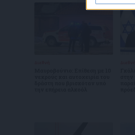
Διεθνή
02/01/2025
Διεθν
Μαυροβούνιο: Επίθεση με 10
Γκάλ
νεκρούς και αυτοχειρία του
στην
δράστη που βρισκόταν υπό
παρα
την επήρεια αλκοόλ
πρόε