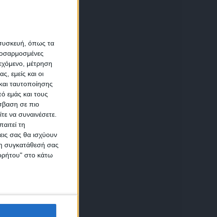
α
 συσκευή, όπως τα
προσαρμοσμένες
ιεχόμενο, μέτρηση
αση
ς, εμείς και οι
και ταυτοποίησης
ό εμάς και τους
σβαση σε πιο
τε να συναινέσετε.
αιτεί τη
εις σας θα ισχύουν
 τη συγκατάθεσή σας
ικών
ορρήτου" στο κάτω