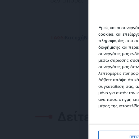
δεν μπορεί η Τουρκία να μην
Εμείς και οι συνεργ
cookies, και επεξε
TAGS:
Κατοχή
ΝΑΤΟ
Νησιά
ΡΕΤΖΕΠ Τ
πληροφορίες που απο
διαφήμισης και περι
συνεργάτες μας ενδέ
NEW
μέσω σάρωσης συσκευ
συνεργάτες μας όπω
λεπτομερείς πληροφορ
Λάβετε υπόψη ότι κά
συγκατάθεσή σας, αλ
μόνο για αυτόν τον 
Συμ
ανά πάσα στιγμή επι
δεδο
μέρος της ιστοσελίδα
Δείτε επίσης
ΠΕΡΙ