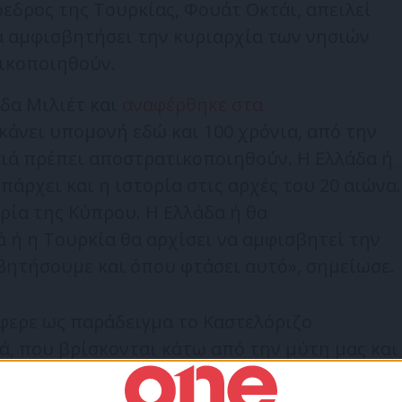
εδρος της Τουρκίας, Φουάτ Οκτάι, απειλεί
α αμφισβητήσει την κυριαρχία των νησιών
τικοποιηθούν.
δα Μιλιέτ και
αναφέρθηκε στα
 κάνει υπομονή εδώ και 100 χρόνια, από την
σιά πρέπει αποστρατικοποιηθούν. Η Ελλάδα ή
πάρχει και η ιστορία στις αρχές του 20 αιώνα.
ρία της Κύπρου. Η Ελλάδα ή θα
 ή η Τουρκία θα αρχίσει να αμφισβητεί την
βητήσουμε και όπου φτάσει αυτό», σημείωσε.
φερε ως παράδειγμα το Καστελόριζο
, που βρίσκονται κάτω από την μύτη μας και
ι απειλεί για εμάς, δεν μπορούμε να τα και