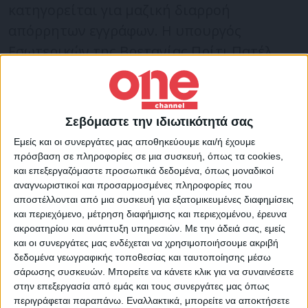
κατηγορείται για μαζική διαρροή
απόρρητων εγγράφων. Η υπουργός
Εσωτερικών της Βρετανίας Πρίτι Πατέλ
υπέγραψε το διάταγμα έκδοσής του στις
ΗΠΑ. Ο Ασάνζ είχε διορία μέχρι σήμερα για
να ασκήσει έφεση.
Σεβόμαστε την ιδιωτικότητά σας
Εμείς και οι συνεργάτες μας αποθηκεύουμε και/ή έχουμε
Οι δικαστικές αρχές παρέλαβαν «τη
πρόσβαση σε πληροφορίες σε μια συσκευή, όπως τα cookies,
και επεξεργαζόμαστε προσωπικά δεδομένα, όπως μοναδικοί
γνωστοποίηση εκ μέρους του Τζούλιαν
αναγνωριστικοί και προσαρμοσμένες πληροφορίες που
Ασάνζ» ότι θα ασκήσει έφεση στην
αποστέλλονται από μια συσκευή για εξατομικευμένες διαφημίσεις
και περιεχόμενο, μέτρηση διαφήμισης και περιεχομένου, έρευνα
απόφαση της υπουργού. «Είναι στη φυλακή
ακροατηρίου και ανάπτυξη υπηρεσιών.
Με την άδειά σας, εμείς
επειδή είπε την αλήθεια. Είναι αθώος,
και οι συνεργάτες μας ενδέχεται να χρησιμοποιήσουμε ακριβή
επομένως γιατί είναι στη φυλακή;»
δεδομένα γεωγραφικής τοποθεσίας και ταυτοποίησης μέσω
σάρωσης συσκευών. Μπορείτε να κάνετε κλικ για να συναινέσετε
διερωτήθηκε η Γκλόρια Γουάιλντμαν, μια
στην επεξεργασία από εμάς και τους συνεργάτες μας όπως
79χρονη συνταξιούχος που συμμετέχει
περιγράφεται παραπάνω. Εναλλακτικά, μπορείτε να αποκτήσετε