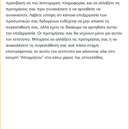
πρόσβαση σε πιο λεπτομερείς πληροφορίες και να αλλάξετε τις
συχνά σε συγκεντρώσεις υποστήριξης στον
προτιμήσεις σας πριν συναινέσετε ή να αρνηθείτε να
Ασάνζ. «Αν δεν ελευθερωθεί ο Ασάνζ, ούτε
συναινέσετε.
Λάβετε υπόψη ότι κάποια επεξεργασία των
προσωπικών σας δεδομένων ενδέχεται να μην απαιτεί τη
κι εμείς θα ελευθερωθούμε, κανείς δεν θα
συγκατάθεσή σας, αλλά έχετε το δικαίωμα να αρνηθείτε αυτήν
είναι ελεύθερος», πρόσθεσε.
την επεξεργασία. Οι προτιμήσεις σας θα ισχύουν μόνο για αυτόν
τον ιστότοπο. Μπορείτε να αλλάξετε τις προτιμήσεις σας ή να
ανακαλέσετε τη συγκατάθεσή σας ανά πάσα στιγμή
Εφόσον γίνει δεκτό το αίτημα του Ασάνζ, η
επιστρέφοντας σε αυτόν τον ιστότοπο και κάνοντας κλικ στο
ακροαματική διαδικασία μπορεί να
κουμπί "Απορρήτου" στο κάτω μέρος της ιστοσελίδας.
καθυστερήσει μέχρι και τις αρχές του 2023.
TAGS:
Ασάνζ
ΒΡΕΤΑΝΙΑ
Έκδοση
Έφεση