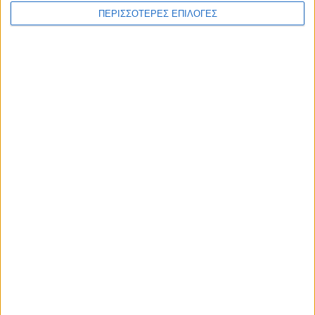
ΠΕΡΙΣΣΟΤΕΡΕΣ ΕΠΙΛΟΓΕΣ
Διεθνή
30/12/2024
Ασααντ Χασάν αλ-Σιμπάνι: «Θα υπάρξουν
στρατηγικές συμπράξεις ανάμεσα σε Συρία και
Ουκρανία – Έχουμε υποστεί τα ίδια δεινά»