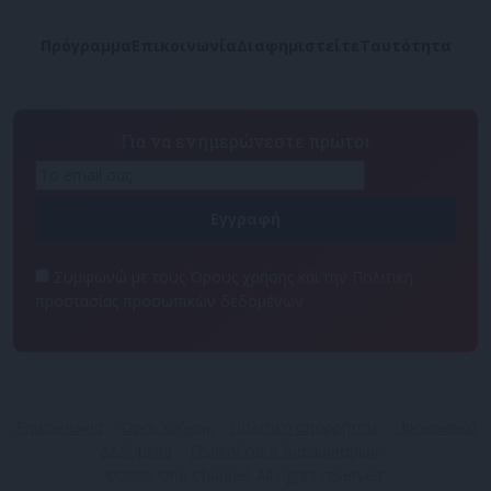
Πρόγραμμα
Επικοινωνία
Διαφημιστείτε
Ταυτότητα
Για να ενημερώνεστε πρώτοι
Συμφωνώ με τους Όρους χρήσης και την Πολιτική
προστασίας προσωπικών δεδομένων
Επικοινωνία
Όροι Χρήσης
Πολιτική απορρήτου
Προσωπικά
Δεδομένα
Γενικοί όροι διαγωνισμών
©2026 One Channel. All rights reserved.