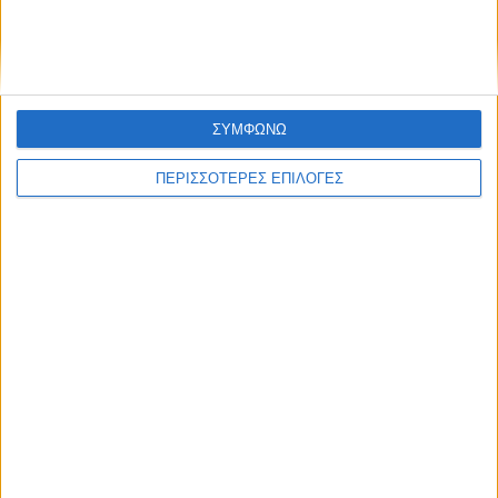
παραίτησής μου στον πρόεδρο της Κνέσετ»
ΣΥΜΦΩΝΩ
ΠΕΡΙΣΣΟΤΕΡΕΣ ΕΠΙΛΟΓΕΣ
Διεθνή
02/01/2025
ΗΠΑ: Επίθεση με 15 νεκρούς στην Νέα Ορλεάνη
– Οι αρχές ερευνούν για πιθανόν