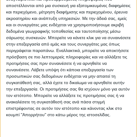
αποστέλλονται από μια συσκευή για εξατομικευμένες διαφημίσεις
και περιεχόμενο, μέτρηση διαφήμισης και περιεχομένου, έρευνα
I want to fix our economy, unite our Party
ακροατηρίου και ανάπτυξη υπηρεσιών.
Με την άδειά σας, εμείς
and deliver for our country.
και οι συνεργάτες μας ενδέχεται να χρησιμοποιήσουμε ακριβή
δεδομένα γεωγραφικής τοποθεσίας και ταυτοποίησης μέσω
pic.twitter.com/BppG9CytAK
σάρωσης συσκευών. Μπορείτε να κάνετε κλικ για να συναινέσετε
στην επεξεργασία από εμάς και τους συνεργάτες μας όπως
— Rishi Sunak (@RishiSunak)
October 23,
περιγράφεται παραπάνω. Εναλλακτικά, μπορείτε να αποκτήσετε
2022
πρόσβαση σε πιο λεπτομερείς πληροφορίες και να αλλάξετε τις
προτιμήσεις σας πριν συναινέσετε ή να αρνηθείτε να
συναινέσετε.
Λάβετε υπόψη ότι κάποια επεξεργασία των
«Αυτός είναι ο λόγος που διεκδικώ την
προσωπικών σας δεδομένων ενδέχεται να μην απαιτεί τη
συγκατάθεσή σας, αλλά έχετε το δικαίωμα να αρνηθείτε αυτήν
ηγεσία του Συντηρητικού Κόμματος, ώστε
την επεξεργασία. Οι προτιμήσεις σας θα ισχύουν μόνο για αυτόν
να είμαι ο επόμενος πρωθυπουργός»,
τον ιστότοπο. Μπορείτε να αλλάξετε τις προτιμήσεις σας ή να
πρόσθεσε.
ανακαλέσετε τη συγκατάθεσή σας ανά πάσα στιγμή
επιστρέφοντας σε αυτόν τον ιστότοπο και κάνοντας κλικ στο
κουμπί "Απορρήτου" στο κάτω μέρος της ιστοσελίδας.
Ολοένα και περισσότεροι βουλευτές του
κυβερνώντος κόμματος, με τελευταίους
τους Τζέρεμι Χαντ και Ναντίμ Ζαχάουι,