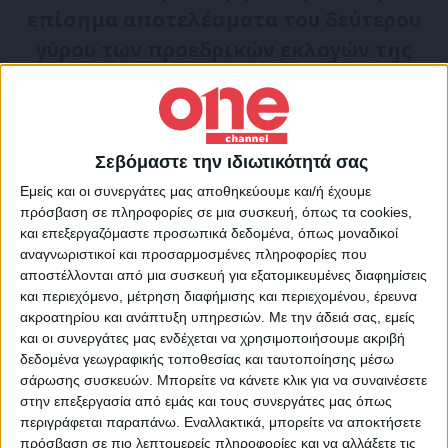
επίσημα αποτελέσματα του δεύτερου
γύρου των προεδρικών εκλογών της
Βραζιλίας.
Με καταμετρημένο το 30,1%, ο
Μπολσονάρου συγκεντρώνει το 51,1% των
Σεβόμαστε την ιδιωτικότητά σας
έγκυρων ψήφων, έναντι 48,9% του Λούλα.
Εμείς και οι συνεργάτες μας αποθηκεύουμε και/ή έχουμε
πρόσβαση σε πληροφορίες σε μια συσκευή, όπως τα cookies,
και επεξεργαζόμαστε προσωπικά δεδομένα, όπως μοναδικοί
Νωρίτερα, ο Λούλα ευχήθηκε οι εκλογές
αναγνωριστικοί και προσαρμοσμένες πληροφορίες που
αυτές να βοηθήσουν «στην αποκατάσταση
αποστέλλονται από μια συσκευή για εξατομικευμένες διαφημίσεις
και περιεχόμενο, μέτρηση διαφήμισης και περιεχομένου, έρευνα
της ειρήνης μεταξύ των Βραζιλιάνων»
ακροατηρίου και ανάπτυξη υπηρεσιών.
Με την άδειά σας, εμείς
έπειτα από μια τεταμένη προεκλογική
και οι συνεργάτες μας ενδέχεται να χρησιμοποιήσουμε ακριβή
δεδομένα γεωγραφικής τοποθεσίας και ταυτοποίησης μέσω
εκστρατεία.
σάρωσης συσκευών. Μπορείτε να κάνετε κλικ για να συναινέσετε
στην επεξεργασία από εμάς και τους συνεργάτες μας όπως
περιγράφεται παραπάνω. Εναλλακτικά, μπορείτε να αποκτήσετε
«Θεού θέλοντος, θα κερδίσουμε απόψε»
πρόσβαση σε πιο λεπτομερείς πληροφορίες και να αλλάξετε τις