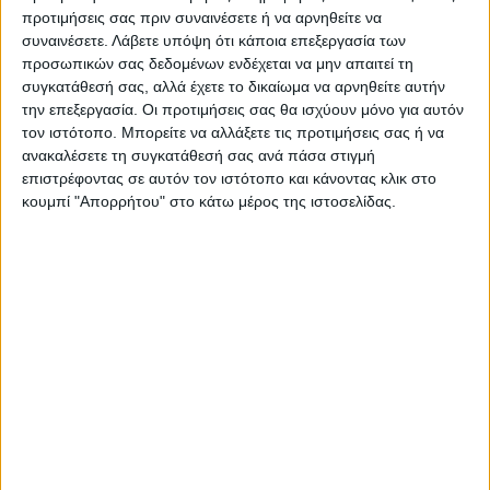
δήλωσε ο απερχόμενος πρόεδρος της
προτιμήσεις σας πριν συναινέσετε ή να αρνηθείτε να
Βραζιλίας, Ζαΐχ Μπολσονάρου. «Ή, ακόμη
συναινέσετε.
Λάβετε υπόψη ότι κάποια επεξεργασία των
προσωπικών σας δεδομένων ενδέχεται να μην απαιτεί τη
καλύτερα, η Βραζιλία θα νικήσει απόψε»,
συγκατάθεσή σας, αλλά έχετε το δικαίωμα να αρνηθείτε αυτήν
πρόσθεσε.
την επεξεργασία. Οι προτιμήσεις σας θα ισχύουν μόνο για αυτόν
τον ιστότοπο. Μπορείτε να αλλάξετε τις προτιμήσεις σας ή να
ανακαλέσετε τη συγκατάθεσή σας ανά πάσα στιγμή
επιστρέφοντας σε αυτόν τον ιστότοπο και κάνοντας κλικ στο
κουμπί "Απορρήτου" στο κάτω μέρος της ιστοσελίδας.
Αποτελέσματα
Βραζιλία
ΕΚΛΟΓΕΣ
TAGS:
Μπολσονάρου