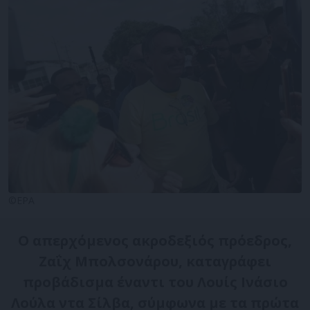
©EPA
Ο απερχόμενος ακροδεξιός πρόεδρος,
Ζαΐχ Μπολσονάρου, καταγράφει
προβάδισμα έναντι του Λουίς Ινάσιο
Λούλα ντα Σίλβα, σύμφωνα με τα πρώτα