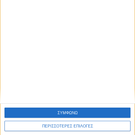
απόκτησε πρόσβαση στα νέα πριν από
Διεθνή
02/01/2025
όλους τους άλλους.
ΗΠΑ: Επίθεση με 15 νεκρούς στην Νέα Ορλεάνη
– Οι αρχές ερευνούν για πιθανόν
NEWSLETTER
τρομοκρατική ενέργεια
Συμφωνώ με τους Όρους χρήσης και την
Πολιτική προστασίας προσωπικών
δεδομένων
ΣΥΜΦΩΝΩ
ΠΕΡΙΣΣΟΤΕΡΕΣ ΕΠΙΛΟΓΕΣ