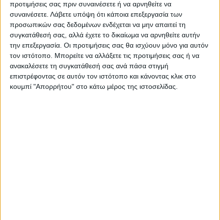
προτιμήσεις σας πριν συναινέσετε ή να αρνηθείτε να
καλύτερα, η Βραζιλία θα νικήσει απόψε»,
συναινέσετε.
Λάβετε υπόψη ότι κάποια επεξεργασία των
πρόσθεσε.
προσωπικών σας δεδομένων ενδέχεται να μην απαιτεί τη
συγκατάθεσή σας, αλλά έχετε το δικαίωμα να αρνηθείτε αυτήν
την επεξεργασία. Οι προτιμήσεις σας θα ισχύουν μόνο για αυτόν
τον ιστότοπο. Μπορείτε να αλλάξετε τις προτιμήσεις σας ή να
ανακαλέσετε τη συγκατάθεσή σας ανά πάσα στιγμή
επιστρέφοντας σε αυτόν τον ιστότοπο και κάνοντας κλικ στο
κουμπί "Απορρήτου" στο κάτω μέρος της ιστοσελίδας.
Βραζιλία
ΕΚΛΟΓΕΣ
Κάλπες
TAGS:
Προεδρικές