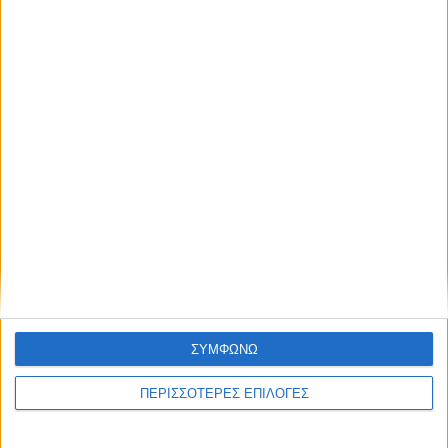
– Οι αρχές ερευνούν για πιθανόν
τρομοκρατική ενέργεια
NEWSLETTER
Συμφωνώ με τους Όρους χρήσης και την
Πολιτική προστασίας προσωπικών
δεδομένων
ΣΥΜΦΩΝΩ
ΠΕΡΙΣΣΟΤΕΡΕΣ ΕΠΙΛΟΓΕΣ
Διεθνή
30/12/2024
Ασααντ Χασάν αλ-Σιμπάνι: «Θα υπάρξουν