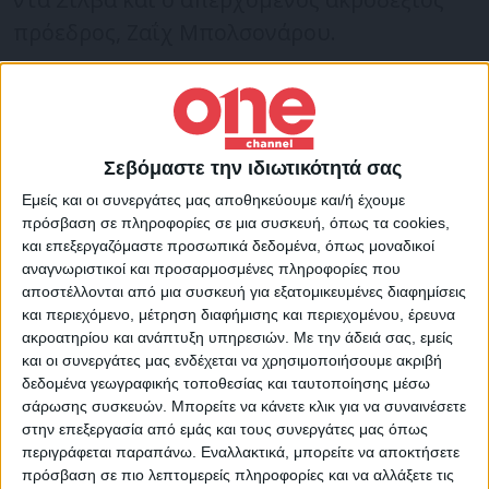
πρόεδρος, Ζαΐχ Μπολσονάρου.
Τα αποτελέσματα της εκλογικής
διαδικασίας αναμένεται να γίνουν γνωστά
το βράδυ τις Κυριακής (30/10).
Σεβόμαστε την ιδιωτικότητά σας
Εμείς και οι συνεργάτες μας αποθηκεύουμε και/ή έχουμε
πρόσβαση σε πληροφορίες σε μια συσκευή, όπως τα cookies,
Νωρίτερα, ο «Λούλα» ευχήθηκε οι εκλογές
και επεξεργαζόμαστε προσωπικά δεδομένα, όπως μοναδικοί
αυτές να βοηθήσουν «στην αποκατάσταση
αναγνωριστικοί και προσαρμοσμένες πληροφορίες που
αποστέλλονται από μια συσκευή για εξατομικευμένες διαφημίσεις
της ειρήνης μεταξύ των Βραζιλιάνων»
και περιεχόμενο, μέτρηση διαφήμισης και περιεχομένου, έρευνα
έπειτα από μια τεταμένη προεκλογική
ακροατηρίου και ανάπτυξη υπηρεσιών.
Με την άδειά σας, εμείς
εκστρατεία.
και οι συνεργάτες μας ενδέχεται να χρησιμοποιήσουμε ακριβή
δεδομένα γεωγραφικής τοποθεσίας και ταυτοποίησης μέσω
σάρωσης συσκευών. Μπορείτε να κάνετε κλικ για να συναινέσετε
«Θεού θέλοντος, θα κερδίσουμε απόψε»
στην επεξεργασία από εμάς και τους συνεργάτες μας όπως
δήλωσε ο απερχόμενος πρόεδρος της
περιγράφεται παραπάνω. Εναλλακτικά, μπορείτε να αποκτήσετε
Βραζιλίας, Ζαΐχ Μπολσονάρου. «Ή, ακόμη
πρόσβαση σε πιο λεπτομερείς πληροφορίες και να αλλάξετε τις