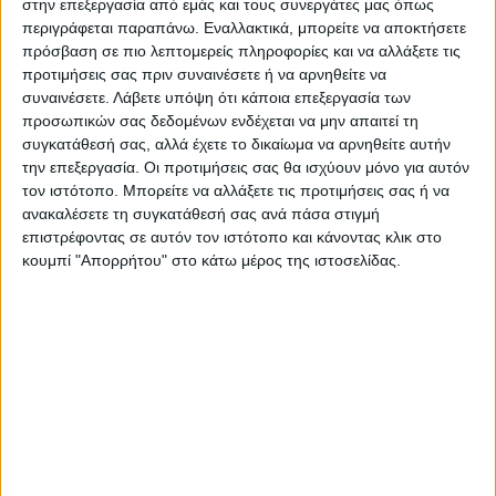
στην επεξεργασία από εμάς και τους συνεργάτες μας όπως
Η κατάθεση του Μασκ θα γίνει
περιγράφεται παραπάνω. Εναλλακτικά, μπορείτε να αποκτήσετε
κεκλεισμένων των θυρών. Οι δικηγόροι του
πρόσβαση σε πιο λεπτομερείς πληροφορίες και να αλλάξετε τις
προτιμήσεις σας πριν συναινέσετε ή να αρνηθείτε να
Μασκ επιθυμούν από τον ίδιο να
συναινέσετε.
Λάβετε υπόψη ότι κάποια επεξεργασία των
επικεντρώσει την προσοχή του στις
προσωπικών σας δεδομένων ενδέχεται να μην απαιτεί τη
συγκατάθεσή σας, αλλά έχετε το δικαίωμα να αρνηθείτε αυτήν
ερωτήσεις, αλλά αυτό θα αποτελεί μία
την επεξεργασία. Οι προτιμήσεις σας θα ισχύουν μόνο για αυτόν
πρόκληση για τον ίδιο. «Θα το συνέκρινα
τον ιστότοπο. Μπορείτε να αλλάξετε τις προτιμήσεις σας ή να
ανακαλέσετε τη συγκατάθεσή σας ανά πάσα στιγμή
με την προσπάθεια να κρατήσεις μία τίγρη
επιστρέφοντας σε αυτόν τον ιστότοπο και κάνοντας κλικ στο
από την ουρά», παρατήρησε ο ο Τζέιμς
κουμπί "Απορρήτου" στο κάτω μέρος της ιστοσελίδας.
Μορς, δικηγόρος.
Οι δικηγόροι του Twitter αναμένεται να
χρησιμοποιήσουν την κατάθεση, σε μία
προσπάθεια να δείξουν ότι
ο Μάσκ
εγκατέλειψε τη συμφωνία
εξαιτίας της
πτώσης που καταγράφουν οι