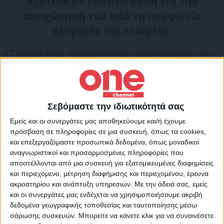
σχετικά με την απόφαση για την
αποχώρησή του από τη συμφωνία
εξαγοράς της εταιρίας.
Ο Μασκ έχει χαρακτηρίσει δικηγόρους της
αντίδικης πλευράς «αξιοκατάκριτους», έχει
αμφισβητήσει την ευτυχία τους και τους
έχει κατηγορήσει για «εκβιασμό». «Είναι
Σεβόμαστε την ιδιωτικότητά σας
πιθανό η προσφορά των υπηρεσιών σου να
Εμείς και οι συνεργάτες μας αποθηκεύουμε και/ή έχουμε
είναι έκτακτη ή μήπως πληρώνεσαι από τα
πρόσβαση σε πληροφορίες σε μια συσκευή, όπως τα cookies,
χρήματα του παιδιού; Πιο από τα δύο
και επεξεργαζόμαστε προσωπικά δεδομένα, όπως μοναδικοί
αναγνωριστικοί και προσαρμοσμένες πληροφορίες που
συμβαίνει;», ρώτησε ο Μασκ έναν δικηγόρο
αποστέλλονται από μια συσκευή για εξατομικευμένες διαφημίσεις
για έναν πληροφοριοδότη δημοσίου
και περιεχόμενο, μέτρηση διαφήμισης και περιεχομένου, έρευνα
ακροατηρίου και ανάπτυξη υπηρεσιών.
Με την άδειά σας, εμείς
συμφέροντος σε μία υπόθεση που
και οι συνεργάτες μας ενδέχεται να χρησιμοποιήσουμε ακριβή
αφορούσε στην Tesla το 2020.
δεδομένα γεωγραφικής τοποθεσίας και ταυτοποίησης μέσω
σάρωσης συσκευών. Μπορείτε να κάνετε κλικ για να συναινέσετε