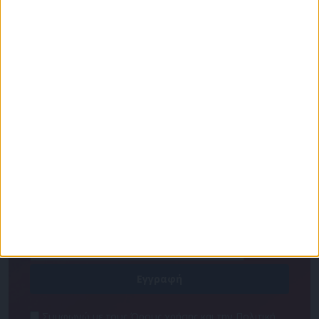
Για να ενημερώνεστε πάντα πρώτοι!
Κάνε εγγραφή στο Newsletter μας και απόκτησε
πρόσβαση στα νέα πριν από όλους τους άλλους.
NEWSLETTER
Συμφωνώ με τους Όρους χρήσης και την Πολιτική