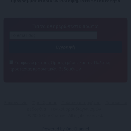
Πρόγραμμα
Επικοινωνία
Διαφημιστείτε
Ταυτότητα
Για να ενημερώνεστε πρώτοι
Συμφωνώ με τους Όρους χρήσης και την Πολιτική
προστασίας προσωπικών δεδομένων
Επικοινωνία
Όροι Χρήσης
Πολιτική απορρήτου
Προσωπικά
Δεδομένα
Γενικοί όροι διαγωνισμών
©2026 One Channel. All rights reserved.
Powered by OneChannel