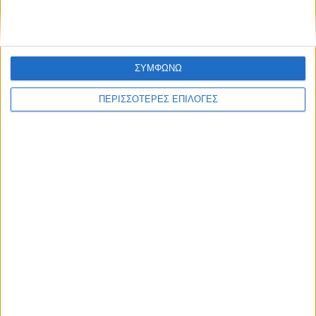
ΣΥΜΦΩΝΩ
ΠΕΡΙΣΣΟΤΕΡΕΣ ΕΠΙΛΟΓΕΣ
Διεθνή
30/12/2024
Ασααντ Χασάν αλ-Σιμπάνι: «Θα υπάρξουν
στρατηγικές συμπράξεις ανάμεσα σε Συρία και
Ουκρανία – Έχουμε υποστεί τα ίδια δεινά»