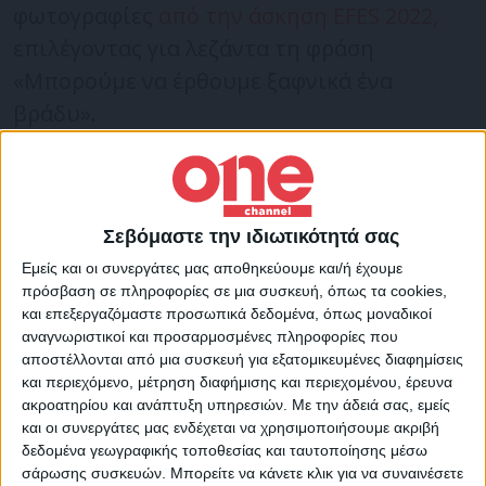
φωτογραφίες
από την άσκηση EFES 2022,
επιλέγοντας για λεζάντα τη φράση
«Μπορούμε να έρθουμε ξαφνικά ένα
βράδυ».
Bir gece ansızın gelebiliriz…
#Efes2022Tatbikatı
#Efes2022
Σεβόμαστε την ιδιωτικότητά σας
pic.twitter.com/bW2JVrY7lJ
Εμείς και οι συνεργάτες μας αποθηκεύουμε και/ή έχουμε
πρόσβαση σε πληροφορίες σε μια συσκευή, όπως τα cookies,
— Ömer Çelik (@omerrcelik)
June 9, 2022
και επεξεργαζόμαστε προσωπικά δεδομένα, όπως μοναδικοί
αναγνωριστικοί και προσαρμοσμένες πληροφορίες που
Την ίδια ώρα ο Τούρκος υπουργός Άμυνας
αποστέλλονται από μια συσκευή για εξατομικευμένες διαφημίσεις
και περιεχόμενο, μέτρηση διαφήμισης και περιεχομένου, έρευνα
και ο Ρετζέπ Ταγίπ Ερντογάν έκαναν νέες
ακροατηρίου και ανάπτυξη υπηρεσιών.
Με την άδειά σας, εμείς
επιθετικές δηλώσεις λέγοντας, ότι η
και οι συνεργάτες μας ενδέχεται να χρησιμοποιήσουμε ακριβή
δεδομένα γεωγραφικής τοποθεσίας και ταυτοποίησης μέσω
Ελλάδα παραβιάζει το διεθνές δίκαιο.
σάρωσης συσκευών. Μπορείτε να κάνετε κλικ για να συναινέσετε