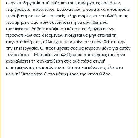
στην επεξεργασία από εμάς και τους συνεργάτες μας όπως
περιγράφεται παραπάνω. Εναλλακτικά, μπορείτε να αποκτήσετε
Υπενθυμίζεται πως ο Ερντογάν δήλωσε
πρόσβαση σε πιο λεπτομερείς πληροφορίες και να αλλάξετε τις
χθες: «Παρόλο που ο Μητσοτάκης είπε ότι
προτιμήσεις σας πριν συναινέσετε ή να αρνηθείτε να
πρέπει να διευθετήσουμε το θέμα μεταξύ
συναινέσετε.
Λάβετε υπόψη ότι κάποια επεξεργασία των
προσωπικών σας δεδομένων ενδέχεται να μην απαιτεί τη
μας και να μην επεμβαίνουν τρίτες χώρες,
συγκατάθεσή σας, αλλά έχετε το δικαίωμα να αρνηθείτε αυτήν
στην ομιλία του στο αμερικανικό Κογκρέσο
την επεξεργασία. Οι προτιμήσεις σας θα ισχύουν μόνο για αυτόν
τον ιστότοπο. Μπορείτε να αλλάξετε τις προτιμήσεις σας ή να
μίλησε κατά της Τουρκίας, σαν να μην
ανακαλέσετε τη συγκατάθεσή σας ανά πάσα στιγμή
είχαμε μιλήσει μεταξύ μας.
επιστρέφοντας σε αυτόν τον ιστότοπο και κάνοντας κλικ στο
κουμπί "Απορρήτου" στο κάτω μέρος της ιστοσελίδας.
Μετά έκανε παρόμοια πράγματα στο
Νταβός. Δεν λέμε “ναι” σε μια πολιτική που
στερείται προσωπικότητας» δήλωσε
σήμερα ο Ρετζέπ Ταγίπ Ερντογάν, σε
συνάντηση με τον Νικολάς Μαδούρο.
Παράλληλα, ο Τούρκος πρόεδρος σημείωσε: