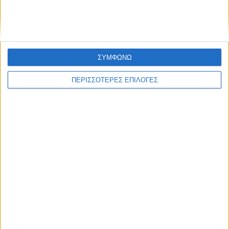
τρομοκρατική ενέργεια
ΣΥΜΦΩΝΩ
ΠΕΡΙΣΣΟΤΕΡΕΣ ΕΠΙΛΟΓΕΣ
Διεθνή
30/12/2024
Ασααντ Χασάν αλ-Σιμπάνι: «Θα υπάρξουν
στρατηγικές συμπράξεις ανάμεσα σε Συρία και