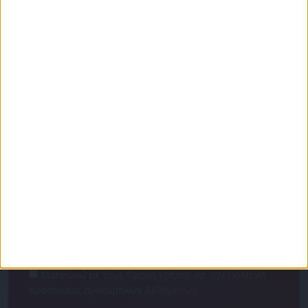
Για να ενημερώνεστε πάντα πρώτοι!
Κάνε εγγραφή στο Newsletter μας και απόκτησε
πρόσβαση στα νέα πριν από όλους τους άλλους.
NEWSLETTER
Συμφωνώ με τους Όρους χρήσης και την Πολιτική
προστασίας προσωπικών δεδομένων