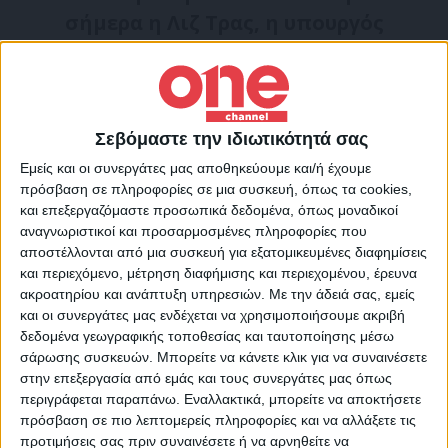
σήμερα η Λιζ Τρας, η υπουργός
Εξωτερικών του Ηνωμένου Βασιλείου ,
μιλώντας στην βρετανική Βουλή.
Αυτή την εβδομάδα ο Ρώσος ηγέτης της
Σεβόμαστε την ιδιωτικότητά σας
αντιπολίτευσης Αλεξέι Ναβάλνι
Εμείς και οι συνεργάτες μας αποθηκεύουμε και/ή έχουμε
μεταφέρθηκε ξαφνικά σε αποικία
πρόσβαση σε πληροφορίες σε μια συσκευή, όπως τα cookies,
και επεξεργαζόμαστε προσωπικά δεδομένα, όπως μοναδικοί
κρατουμένων υψίστης ασφαλείας που
αναγνωριστικοί και προσαρμοσμένες πληροφορίες που
βρίσκεται ακόμα πιο μαρκιά απο την
αποστέλλονται από μια συσκευή για εξατομικευμένες διαφημίσεις
Μόσχα σε σχέση με την προηγούμενη
και περιεχόμενο, μέτρηση διαφήμισης και περιεχομένου, έρευνα
ακροατηρίου και ανάπτυξη υπηρεσιών.
Με την άδειά σας, εμείς
φυλακή στην οποία εξέτιε ποινή κάθειρξης
και οι συνεργάτες μας ενδέχεται να χρησιμοποιήσουμε ακριβή
11-1/2 ετών. Μετά από αυτές τις αναφορές,
δεδομένα γεωγραφικής τοποθεσίας και ταυτοποίησης μέσω
σάρωσης συσκευών. Μπορείτε να κάνετε κλικ για να συναινέσετε
η Βρετανία δήλωσε την στήριξη
προς τον
στην επεξεργασία από εμάς και τους συνεργάτες μας όπως
Ναβάλνι
μέσω της Τρας, που ζήτησε την
περιγράφεται παραπάνω. Εναλλακτικά, μπορείτε να αποκτήσετε
πρόσβαση σε πιο λεπτομερείς πληροφορίες και να αλλάξετε τις
απελευθέρωση του.
προτιμήσεις σας πριν συναινέσετε ή να αρνηθείτε να