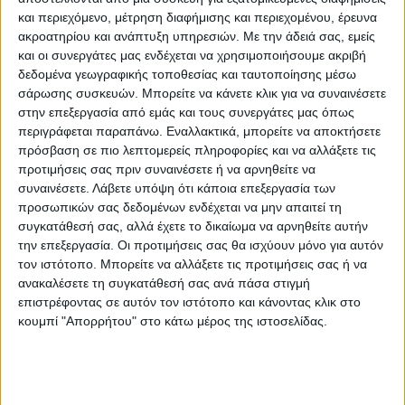
και περιεχόμενο, μέτρηση διαφήμισης και περιεχομένου, έρευνα
τον πρώτο λόγο.
ακροατηρίου και ανάπτυξη υπηρεσιών.
Με την άδειά σας, εμείς
και οι συνεργάτες μας ενδέχεται να χρησιμοποιήσουμε ακριβή
δεδομένα γεωγραφικής τοποθεσίας και ταυτοποίησης μέσω
“Αυτή είναι μια στιγμή χαράς αλλά και
σάρωσης συσκευών. Μπορείτε να κάνετε κλικ για να συναινέσετε
αβεβαιότητας για τον λαό της
Συρίας
και
στην επεξεργασία από εμάς και τους συνεργάτες μας όπως
περιγράφεται παραπάνω. Εναλλακτικά, μπορείτε να αποκτήσετε
της περιοχής. Ελπίζουμε σε μια ειρηνική
πρόσβαση σε πιο λεπτομερείς πληροφορίες και να αλλάξετε τις
μετάβαση της εξουσίας και μια
προτιμήσεις σας πριν συναινέσετε ή να αρνηθείτε να
συμπεριληπτική πολιτική διαδικασία στην
συναινέσετε.
Λάβετε υπόψη ότι κάποια επεξεργασία των
προσωπικών σας δεδομένων ενδέχεται να μην απαιτεί τη
οποία οι Σύροι θα έχουν τον πρώτο λόγο”,
συγκατάθεσή σας, αλλά έχετε το δικαίωμα να αρνηθείτε αυτήν
ανέφερε ο
Ρούτε
σε ανακοίνωσή του.
την επεξεργασία. Οι προτιμήσεις σας θα ισχύουν μόνο για αυτόν
τον ιστότοπο. Μπορείτε να αλλάξετε τις προτιμήσεις σας ή να
Ο
γ.γ. της Συμμαχίας
τόνισε επίσης την
ανακαλέσετε τη συγκατάθεσή σας ανά πάσα στιγμή
επιστρέφοντας σε αυτόν τον ιστότοπο και κάνοντας κλικ στο
ανάγκη οι ηγέτες των Σύρων ανταρτών να
κουμπί "Απορρήτου" στο κάτω μέρος της ιστοσελίδας.
τηρήσουν το κράτος δικαίου, να
προστατεύσουν τους αμάχους και να
σεβαστούν τις θρησκευτικές μειονότητες