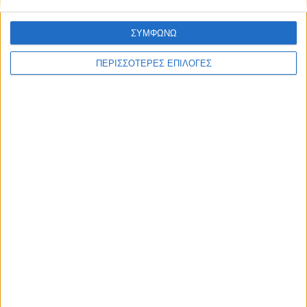
ΣΥΜΦΩΝΩ
ΠΕΡΙΣΣΟΤΕΡΕΣ ΕΠΙΛΟΓΕΣ
Επικαιρότητα
09/06/2026
«Με τον Ρένο»: Ο Διονύσης Παναγιωτάκης σε
μια συζήτηση με τον Ρένο Χαραλαμπίδη |
13.07.2026