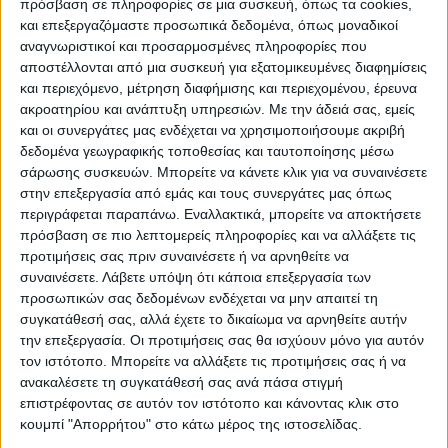
πρόσβαση σε πληροφορίες σε μια συσκευή, όπως τα cookies,
εχθρός είναι πολύ κοντά αλλά
και επεξεργαζόμαστε προσωπικά δεδομένα, όπως μοναδικοί
αντιστεκόμαστε. Τα δημοψηφίσματα που
αναγνωριστικοί και προσαρμοσμένες πληροφορίες που
αποστέλλονται από μια συσκευή για εξατομικευμένες διαφημίσεις
έγιναν υπό την απειλή των όπλων δεν
και περιεχόμενο, μέτρηση διαφήμισης και περιεχομένου, έρευνα
πρόκειται να αλλάξουν κάτι. Θα
ακροατηρίου και ανάπτυξη υπηρεσιών.
Με την άδειά σας, εμείς
και οι συνεργάτες μας ενδέχεται να χρησιμοποιήσουμε ακριβή
πολεμήσουμε και θα εκδιώξουμε τον
δεδομένα γεωγραφικής τοποθεσίας και ταυτοποίησης μέσω
στρατό του Πούτιν από τα εδάφη μας» λέει
σάρωσης συσκευών. Μπορείτε να κάνετε κλικ για να συναινέσετε
με αποφασιστικότητα ο 31χρονος
στην επεξεργασία από εμάς και τους συνεργάτες μας όπως
περιγράφεται παραπάνω. Εναλλακτικά, μπορείτε να αποκτήσετε
Αλεξάντερ. Ο ίδιος δεν σκέφεται να
πρόσβαση σε πιο λεπτομερείς πληροφορίες και να αλλάξετε τις
υποχωρήσει.
προτιμήσεις σας πριν συναινέσετε ή να αρνηθείτε να
συναινέσετε.
Λάβετε υπόψη ότι κάποια επεξεργασία των
προσωπικών σας δεδομένων ενδέχεται να μην απαιτεί τη
Το ίδιο ισχύει και για τον 25χρονο Ρομάν ο
συγκατάθεσή σας, αλλά έχετε το δικαίωμα να αρνηθείτε αυτήν
οποίος είναι χειριστής drone. Στο κινητό
την επεξεργασία. Οι προτιμήσεις σας θα ισχύουν μόνο για αυτόν
του υπάρχει μια φωτογραφία του μόλις
τον ιστότοπο. Μπορείτε να αλλάξετε τις προτιμήσεις σας ή να
ανακαλέσετε τη συγκατάθεσή σας ανά πάσα στιγμή
πέντε μηνών γιου του, τον οποίο έχει δει
επιστρέφοντας σε αυτόν τον ιστότοπο και κάνοντας κλικ στο
απο κοντά μόλις μία φορά. «Τον βλέπω σε
κουμπί "Απορρήτου" στο κάτω μέρος της ιστοσελίδας.