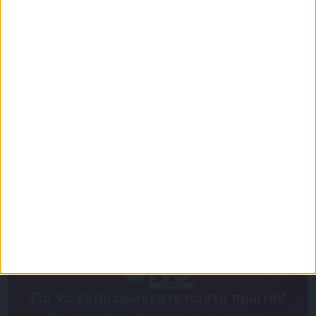
Επικαιρότητα
27/12/2024
Μανιάτης: «Κίνδυνος παραβίασης του
Διεθνούς Δικαίου ο καθορισμός ΑΟΖ ανάμεσα
σε Τουρκία και Συριά»
Για να ενημερώνεστε πάντα πρώτοι!