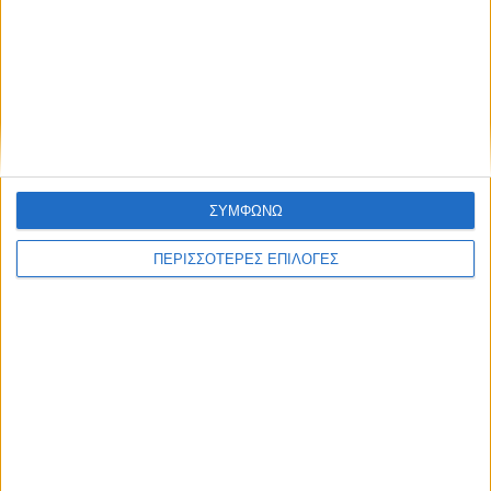
Συμφωνώ με τους Όρους χρήσης και την
Πολιτική προστασίας προσωπικών
δεδομένων
Διεθνή
02/01/2025
Γκάλαντ: «Θα προχωρήσω στην υποβολή της
παραίτησής μου στον πρόεδρο της Κνέσετ»
ΣΥΜΦΩΝΩ
ΠΕΡΙΣΣΟΤΕΡΕΣ ΕΠΙΛΟΓΕΣ