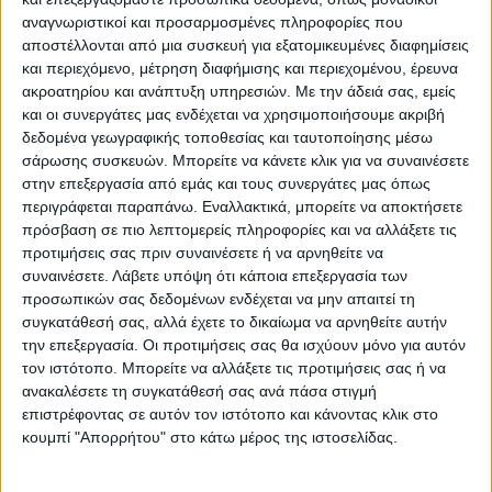
αλληλεγγύης ο οποίος θα βοηθήσει τα
αναγνωριστικοί και προσαρμοσμένες πληροφορίες που
αποστέλλονται από μια συσκευή για εξατομικευμένες διαφημίσεις
κράτη-μέλη που δέχονται μεγάλες
και περιεχόμενο, μέτρηση διαφήμισης και περιεχομένου, έρευνα
μεταναστευτικές πιέσεις, έλαβε τη στήριξη
ακροατηρίου και ανάπτυξη υπηρεσιών.
Με την άδειά σας, εμείς
και οι συνεργάτες μας ενδέχεται να χρησιμοποιήσουμε ακριβή
της μεγάλης πλειοψηφίας των κρατών-
δεδομένα γεωγραφικής τοποθεσίας και ταυτοποίησης μέσω
μελών.
σάρωσης συσκευών. Μπορείτε να κάνετε κλικ για να συναινέσετε
στην επεξεργασία από εμάς και τους συνεργάτες μας όπως
περιγράφεται παραπάνω. Εναλλακτικά, μπορείτε να αποκτήσετε
Ο Ζ. Νταρμανίν, ανακοίνωσε, επίσης, ότι τις
πρόσβαση σε πιο λεπτομερείς πληροφορίες και να αλλάξετε τις
προτιμήσεις σας πριν συναινέσετε ή να αρνηθείτε να
επόμενες ημέρες η Γαλλική Προεδρία της
συναινέσετε.
Λάβετε υπόψη ότι κάποια επεξεργασία των
ΕΕ και η Ευρωπαϊκή Επιτροπή θα
προσωπικών σας δεδομένων ενδέχεται να μην απαιτεί τη
οργανώσουν συνάντηση για την
συγκατάθεσή σας, αλλά έχετε το δικαίωμα να αρνηθείτε αυτήν
την επεξεργασία. Οι προτιμήσεις σας θα ισχύουν μόνο για αυτόν
«πλατφόρμα αλληλεγγύης» για να δώσουν
τον ιστότοπο. Μπορείτε να αλλάξετε τις προτιμήσεις σας ή να
συγκεκριμένη ουσία σε αυτή την ιστορική
ανακαλέσετε τη συγκατάθεσή σας ανά πάσα στιγμή
επιστρέφοντας σε αυτόν τον ιστότοπο και κάνοντας κλικ στο
συμφωνία.
κουμπί "Απορρήτου" στο κάτω μέρος της ιστοσελίδας.
Νωρίτερα, προσερχόμενος στο Συμβούλιο