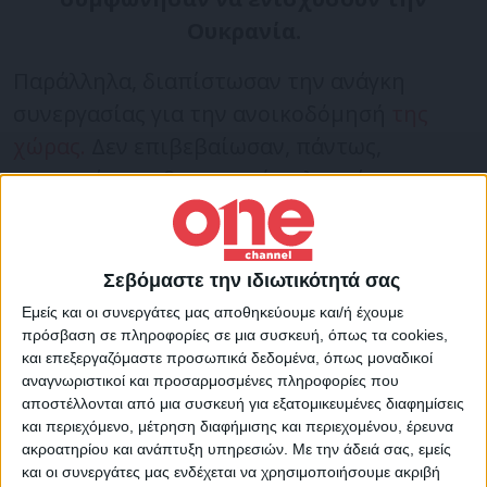
Ουκρανία.
Παράλληλα, διαπίστωσαν την ανάγκη
συνεργασίας για την ανοικοδόμησή
της
χώρας.
Δεν επιβεβαίωσαν, πάντως,
αναφορές της βρετανικής πλευράς για
αντίσταση στον πειρασμό «να βρεθεί λύση
τώρα».
Σεβόμαστε την ιδιωτικότητά σας
Ο Γάλλος πρόεδρος αναφέρθηκε στη
Εμείς και οι συνεργάτες μας αποθηκεύουμε και/ή έχουμε
πρόσβαση σε πληροφορίες σε μια συσκευή, όπως τα cookies,
δημιουργία μίας ευρωπαΐκής πολιτικής
και επεξεργαζόμαστε προσωπικά δεδομένα, όπως μοναδικοί
κοινότητας, η οποία θα μπορούσε να
αναγνωριστικοί και προσαρμοσμένες πληροφορίες που
ενισχύσει τη συνεργασία όλων των
αποστέλλονται από μια συσκευή για εξατομικευμένες διαφημίσεις
και περιεχόμενο, μέτρηση διαφήμισης και περιεχομένου, έρευνα
ευρωπαϊκών κρατών σε θέματα όπως η
ακροατηρίου και ανάπτυξη υπηρεσιών.
Με την άδειά σας, εμείς
ενέργεια, η ασφάλεια και οι υποδομές. Ο
και οι συνεργάτες μας ενδέχεται να χρησιμοποιήσουμε ακριβή