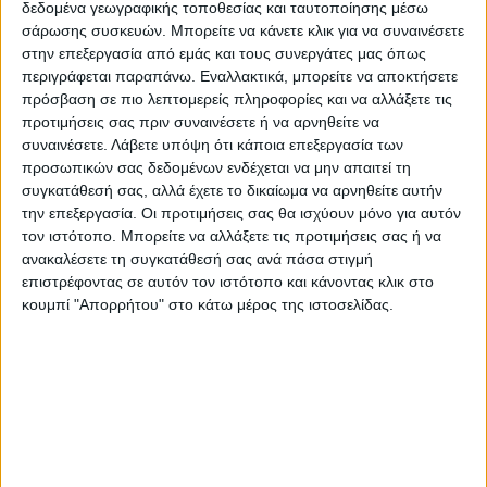
δεδομένα γεωγραφικής τοποθεσίας και ταυτοποίησης μέσω
Τζόνσον εξέφρασε το ενδιαφέρον του,
σάρωσης συσκευών. Μπορείτε να κάνετε κλικ για να συναινέσετε
σύμφωνα με τις γαλλικές διπλωματικές
στην επεξεργασία από εμάς και τους συνεργάτες μας όπως
περιγράφεται παραπάνω. Εναλλακτικά, μπορείτε να αποκτήσετε
πηγές.
πρόσβαση σε πιο λεπτομερείς πληροφορίες και να αλλάξετε τις
προτιμήσεις σας πριν συναινέσετε ή να αρνηθείτε να
συναινέσετε.
Λάβετε υπόψη ότι κάποια επεξεργασία των
Υπενθυμίζεται πως οι ηγέτες της G7
προσωπικών σας δεδομένων ενδέχεται να μην απαιτεί τη
ανακοίνωσαν σήμερα την πρόθεσή τους να
συγκατάθεσή σας, αλλά έχετε το δικαίωμα να αρνηθείτε αυτήν
απαγορεύσουν τις εισαγωγές ρωσικού
την επεξεργασία. Οι προτιμήσεις σας θα ισχύουν μόνο για αυτόν
τον ιστότοπο. Μπορείτε να αλλάξετε τις προτιμήσεις σας ή να
χρυσού.
ανακαλέσετε τη συγκατάθεσή σας ανά πάσα στιγμή
επιστρέφοντας σε αυτόν τον ιστότοπο και κάνοντας κλικ στο
«Μαζί, η G7 θα ανακοινώσει ότι θα
κουμπί "Απορρήτου" στο κάτω μέρος της ιστοσελίδας.
απαγορεύσουμε τον ρωσικό χρυσό, μια
σημαντική πηγή εξαγωγών, η οποία θα
στερήσει από τη Ρωσία δισεκατομμύρια
δολάρια», ανέφερε σε μήνυμά του στο
Twitter ο Αμερικανός πρόεδρος, Τζο