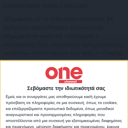
Επανάστασης Κασέμ Σολεϊμανί.
«Σύμφωνα με τα τελευταία στοιχεία, 84
άνθρωπο σκοτώθηκαν», ανακοίνωσε
σήμερα στην κρατική τηλεόραση ο
επικεφαλής των υπηρεσιών αντιμετώπισης
εκτάκτων καταστάσεων του Ιράν, ο Τζαφάρ
Μιαντφάρ. Ο ίδιος πρόσθεσε ότι υπάρχουν
«248 τραυματίες, εκ των οποίων 195
εξακολουθούν να νοσηλεύονται».
Σεβόμαστε την ιδιωτικότητά σας
Διπλή έκρηξη σημειώθηκε στην Κερμάν,
Εμείς και οι συνεργάτες μας αποθηκεύουμε και/ή έχουμε
πρόσβαση σε πληροφορίες σε μια συσκευή, όπως τα cookies,
στο νότιο Ιράν, κοντά στον τάφο του
και επεξεργαζόμαστε προσωπικά δεδομένα, όπως μοναδικοί
στρατηγού Σολεϊμανί, αρχιτέκτονα των
αναγνωριστικοί και προσαρμοσμένες πληροφορίες που
αποστέλλονται από μια συσκευή για εξατομικευμένες διαφημίσεις
ιρανικών στρατιωτικών επιχειρήσεων και
και περιεχόμενο, μέτρηση διαφήμισης και περιεχομένου, έρευνα