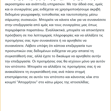
του λεγόμενου «άξονα της αντίστασης» στη
ακροατηρίου και ανάπτυξη υπηρεσιών.
Με την άδειά σας, εμείς
Μέση Ανατολή, κατά τη διάρκεια τελετής
και οι συνεργάτες μας ενδέχεται να χρησιμοποιήσουμε ακριβή
δεδομένα γεωγραφικής τοποθεσίας και ταυτοποίησης μέσω
στη μνήμη του.
σάρωσης συσκευών. Μπορείτε να κάνετε κλικ για να συναινέσετε
στην επεξεργασία από εμάς και τους συνεργάτες μας όπως
περιγράφεται παραπάνω. Εναλλακτικά, μπορείτε να αποκτήσετε
Ο Σολεϊμανί σκοτώθηκε πριν από τέσσερα
πρόσβαση σε πιο λεπτομερείς πληροφορίες και να αλλάξετε τις
χρόνια από πλήγμα αμερικανικού drone
προτιμήσεις σας πριν συναινέσετε ή να αρνηθείτε να
συναινέσετε.
Λάβετε υπόψη ότι κάποια επεξεργασία των
στο διεθνές αεροδρόμιο της Βαγδάτης. Το
προσωπικών σας δεδομένων ενδέχεται να μην απαιτεί τη
μεγάλο πλήθος που βρισκόταν
συγκατάθεσή σας, αλλά έχετε το δικαίωμα να αρνηθείτε αυτήν
συγκεντρωμένο εκεί αποτελείτο από
την επεξεργασία. Οι προτιμήσεις σας θα ισχύουν μόνο για αυτόν
τον ιστότοπο. Μπορείτε να αλλάξετε τις προτιμήσεις σας ή να
αξιωματούχους του καθεστώτος και
ανακαλέσετε τη συγκατάθεσή σας ανά πάσα στιγμή
πολίτες.
επιστρέφοντας σε αυτόν τον ιστότοπο και κάνοντας κλικ στο
κουμπί "Απορρήτου" στο κάτω μέρος της ιστοσελίδας.
Προηγούμενος απολογισμός των αρχών
έκανε λόγο για 95 νεκρούς και 181
τραυματίες.