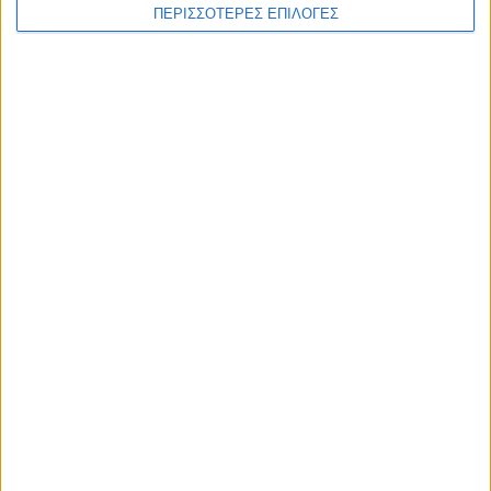
ΠΕΡΙΣΣΟΤΕΡΕΣ ΕΠΙΛΟΓΕΣ
Διεθνή
02/01/2025
ΗΠΑ: Επίθεση με 15 νεκρούς στην Νέα Ορλεάνη
– Οι αρχές ερευνούν για πιθανόν
τρομοκρατική ενέργεια