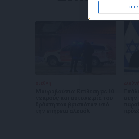
ΠΕΡΙ
Διεθνή
02/01/2025
Διεθν
Μαυροβούνιο: Επίθεση με 10
Γκάλ
νεκρούς και αυτοχειρία του
στην
δράστη που βρισκόταν υπό
παρα
την επήρεια αλκοόλ
πρόε