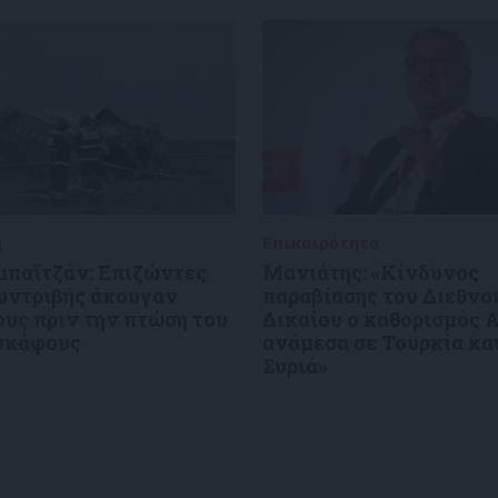
ή
27/12/2024
Επικαιρότητα
27/12/2024
μπαϊτζάν: Επιζώντες
Μανιάτης: «Κίνδυνος
συντριβής άκουγαν
παραβίασης του Διεθνο
υς πριν την πτώση του
Δικαίου ο καθορισμός 
σκάφους
ανάμεσα σε Τουρκία κα
Συριά»