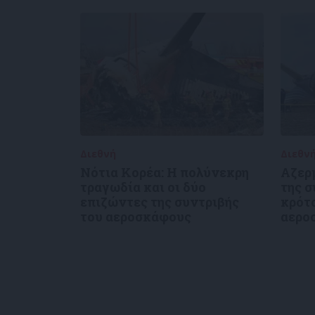
Διεθνή
30/12/2024
Διεθν
Νότια Κορέα: Η πολύνεκρη
Αζερ
τραγωδία και οι δύο
της 
επιζώντες της συντριβής
κρότο
του αεροσκάφους
αερο