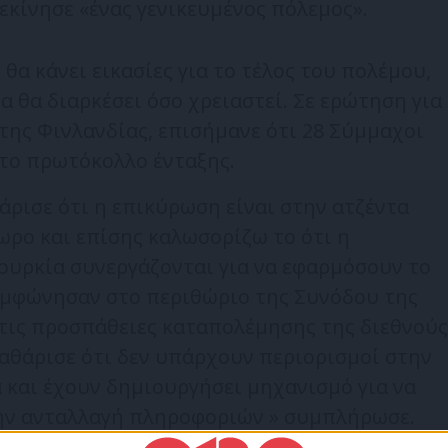
κίνησε «ένας γενικευμένος πόλεμος».
θα κάνει εικασίες για το τέλος του πολέμου,
α θα διαρκέσει όσο χρειαστεί. Σε ερώτηση για
 της Φινλανδίας, επισήμανε ότι 28 Σύμμαχοι
το πρωτόκολλο ένταξης.
ρισε ότι η επικύρωση είναι στην ατζέντα
ωρο και επίσης καλωσορίζω το ότι η
Τουρκία συνεργάζονται για να εφαρμόσουν το
υμφώνησαν στο περιθώριο της Συνόδου της
 τις προσπάθειες καταπολέμησης της διεθνούς
αθάρισε ότι δεν υπάρχουν περιορισμοί στην
 και έχουν δημιουργήσει μηχανισμό για να
ην ανταλλαγή πληροφοριών » συμπλήρωσε.