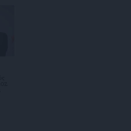
ύς
ΑΟΖ
ι