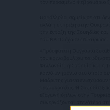
τον περασμένο Φεβρουάριο ξε
Παράλληλα, σημείωσε ότι δεν 
αλλά η στήριξη στην Ουκρανί
την ένταξη της Σουηδίας και
του ΝΑΤΟ έχουν επικυρώσει 
«Πρόσφατα η Ουγγαρία ξεκαθά
του κοινοβουλίου το φθινόπ
Φινλανδία, η Σουηδία και η 
κοινό μνημόνιο στο οποίο σ
Μαδρίτης για να ενισχύσουν
τρομοκρατίας. Η Σουηδία ξεκ
εξαγωγή όπλων στην Τουρκία
συνεργάζονται στενότερα στ