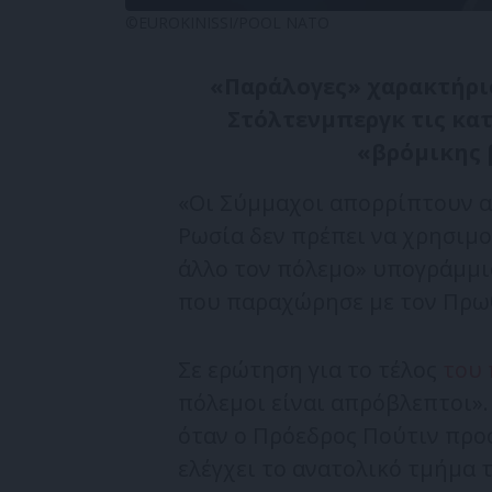
©EUROKINISSI/POOL NATO
«Παράλογες» χαρακτήρισ
Στόλτενμπεργκ τις κατ
«βρόμικης 
«Οι Σύμμαχοι απορρίπτουν α
Ρωσία δεν πρέπει να χρησιμο
άλλο τον πόλεμο» υπογράμμ
που παραχώρησε με τον Πρωθ
Σε ερώτηση για το τέλος
του 
πόλεμοι είναι απρόβλεπτοι».
όταν ο Πρόεδρος Πούτιν προ
ελέγχει το ανατολικό τμήμα