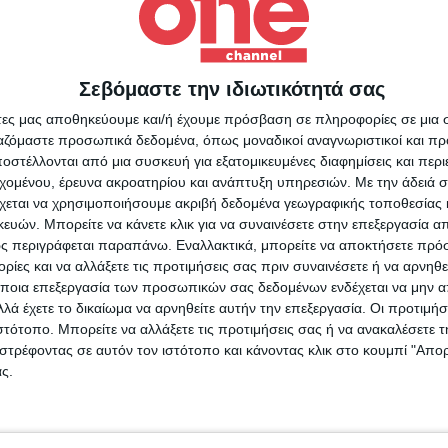
 ότι η Φινλανδία και η Σουηδία είναι «σε
.
Σεβόμαστε την ιδιωτικότητά σας
Για να ενημερώνεστε πάντ
άτες μας αποθηκεύουμε και/ή έχουμε πρόσβαση σε πληροφορίες σε μια
πρώτοι!
ργαζόμαστε προσωπικά δεδομένα, όπως μοναδικοί αναγνωριστικοί και 
στέλλονται από μια συσκευή για εξατομικευμένες διαφημίσεις και περ
Κάνε εγγραφή στο Newsletter μας και απόκτησε πρόσβ
τενμπεργκ
εχομένου, έρευνα ακροατηρίου και ανάπτυξη υπηρεσιών.
Με την άδειά σα
στα νέα πριν από όλους τους άλλους.
χεται να χρησιμοποιήσουμε ακριβή δεδομένα γεωγραφικής τοποθεσίας 
SLETTER
ών. Μπορείτε να κάνετε κλικ για να συναινέσετε στην επεξεργασία απ
ς περιγράφεται παραπάνω. Εναλλακτικά, μπορείτε να αποκτήσετε πρό
ίες και να αλλάξετε τις προτιμήσεις σας πριν συναινέσετε ή να αρνηθεί
ποια επεξεργασία των προσωπικών σας δεδομένων ενδέχεται να μην απ
λά έχετε το δικαίωμα να αρνηθείτε αυτήν την επεξεργασία. Οι προτιμήσ
ιστότοπο. Μπορείτε να αλλάξετε τις προτιμήσεις σας ή να ανακαλέσετε
φωνώ με τους Όρους χρήσης και την Πολιτική προστασίας προσωπ
στρέφοντας σε αυτόν τον ιστότοπο και κάνοντας κλικ στο κουμπί "Απ
μένων
ς.