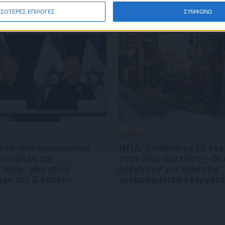
ΣΣΟΤΕΡΕΣ ΕΠΙΛΟΓΕΣ
ΣΥΜΦΩΝΩ
ή
02/01/2025
Διεθνή
02/01/2025
αντ: «Θα προχωρήσω
ΗΠΑ: Επίθεση με 15 νε
 υποβολή της
στην Νέα Ορλεάνη – Οι
ίτησής μου στον
ερευνούν για πιθανόν
δρο της Κνέσετ»
τρομοκρατική ενέργεια