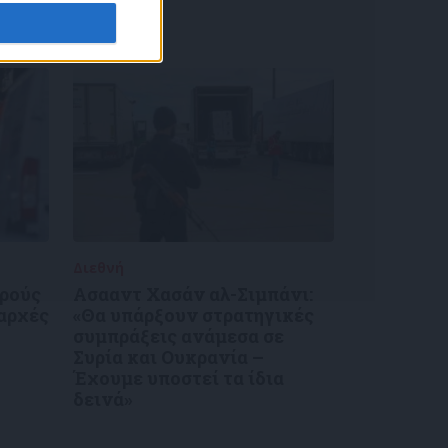
Διεθνή
30/12/2024
κρούς
Ασααντ Χασάν αλ-Σιμπάνι:
 αρχές
«Θα υπάρξουν στρατηγικές
συμπράξεις ανάμεσα σε
Συρία και Ουκρανία –
Έχουμε υποστεί τα ίδια
δεινά»