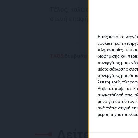
Τέλος, καλωσόρισε το γεγονός
στενή επαφή με την Τουρκία»
Εμείς και οι συνεργ
cookies, και επεξε
πληροφορίες που απο
TAGS:
Βόμβα
Κατηγορίες
ΡΩΣΙΑ
Στόλ
διαφήμισης και περι
συνεργάτες μας ενδέ
NEW
μέσω σάρωσης συσκευ
συνεργάτες μας όπω
λεπτομερείς πληροφορ
Λάβετε υπόψη ότι κά
συγκατάθεσή σας, αλ
μόνο για αυτόν τον 
Συμ
ανά πάσα στιγμή επι
δεδο
μέρος της ιστοσελίδα
Δείτε επίσης