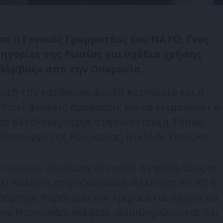
ε ο Γενικός Γραμματέας του ΝΑΤΟ, Γενς
ηγορίες της Ρωσίας για σχέδια χρήσης
βόμβας» από την Ουκρανία.
υτή την κατάφωρα ψευδή κατηγορία και η
ποιεί ψευδείς προφάσεις για να κλιμακώσει κι
ισε οΣτόλτενμπεργκ στησυνέντευξη Τύπου
υπουργό της Ρουμανίας, Νικολάε Τσιούκα.
πολέμου
, σημείωσε ότι «από τη φύση τους οι
 Ο πόλεμος στην Ουκρανία «ξεκίνησε το 2014,
σάρτησε παράνομα την Κριμαία και άρχισε να
 του Ντονμπάς» ανέφερε, συμπληρώνοντας ότι