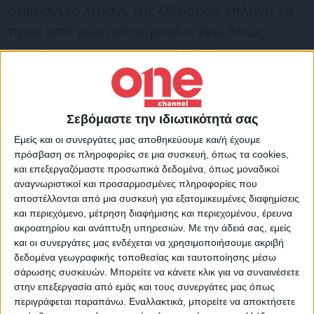
ουκρανικό λιμάνι της Οδησσού επλήγη το
πρωί από ρωσικό πύραυλο, ενώ όπως
μετέδωσε το πρακτορείο Reuters, σειρά
εκρήξεων σημειώθηκε και στην πόλη
Ντνίπρο.
Σεβόμαστε την ιδιωτικότητά σας
Russian missile hits Ukrainian city of Odessa
Εμείς και οι συνεργάτες μας αποθηκεύουμε και/ή έχουμε
πρόσβαση σε πληροφορίες σε μια συσκευή, όπως τα cookies,
— Ukraine’s military command
και επεξεργαζόμαστε προσωπικά δεδομένα, όπως μοναδικοί
pic.twitter.com/JMZRGcnlzD
αναγνωριστικοί και προσαρμοσμένες πληροφορίες που
αποστέλλονται από μια συσκευή για εξατομικευμένες διαφημίσεις
και περιεχόμενο, μέτρηση διαφήμισης και περιεχομένου, έρευνα
— TRT World Now (@TRTWorldNow)
ακροατηρίου και ανάπτυξη υπηρεσιών.
Με την άδειά σας, εμείς
November 17, 2022
και οι συνεργάτες μας ενδέχεται να χρησιμοποιήσουμε ακριβή
δεδομένα γεωγραφικής τοποθεσίας και ταυτοποίησης μέσω
σάρωσης συσκευών. Μπορείτε να κάνετε κλικ για να συναινέσετε
Παράλληλα γίνονται αναφορές για επίθεση
στην επεξεργασία από εμάς και τους συνεργάτες μας όπως
με πυραύλους στο Κίεβο, στην πόλη
περιγράφεται παραπάνω. Εναλλακτικά, μπορείτε να αποκτήσετε