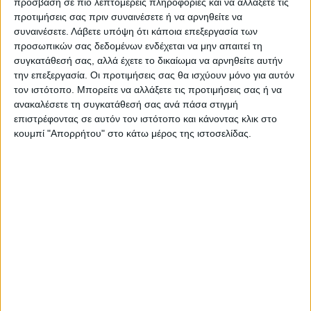
Ντνιεπροπετρόφσκ, Πολτάβα και Τσερκάσι
πρόσβαση σε πιο λεπτομερείς πληροφορίες και να αλλάξετε τις
προτιμήσεις σας πριν συναινέσετε ή να αρνηθείτε να
αλλά και στις γύρω περιοχές.
συναινέσετε.
Λάβετε υπόψη ότι κάποια επεξεργασία των
προσωπικών σας δεδομένων ενδέχεται να μην απαιτεί τη
Air raid alert in many regions of
#Ukraine
.
συγκατάθεσή σας, αλλά έχετε το δικαίωμα να αρνηθείτε αυτήν
pic.twitter.com/NwvD73k9Ui
την επεξεργασία. Οι προτιμήσεις σας θα ισχύουν μόνο για αυτόν
τον ιστότοπο. Μπορείτε να αλλάξετε τις προτιμήσεις σας ή να
ανακαλέσετε τη συγκατάθεσή σας ανά πάσα στιγμή
— NEXTA (@nexta_tv)
November 17, 2022
επιστρέφοντας σε αυτόν τον ιστότοπο και κάνοντας κλικ στο
κουμπί "Απορρήτου" στο κάτω μέρος της ιστοσελίδας.
Οδησσός
ΟΥΚΡΑΝΙΑ
ΠΟΛΕΜΟΣ
ΡΩΣΙΑ
TAGS:
Ρωσικός Πύραυλος