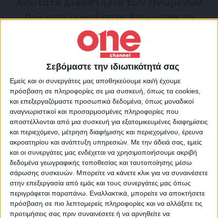
Ανώτατο Δικαστήριο των Ηνωμένων
Πολιτειών φαίνεται έτοιμο να το
αμφισβητήσει.
«Ο περιορισμός της πρόσβασης στην
άμβλωση δεν μειώνει τον αριθμό των
Σεβόμαστε την ιδιωτικότητά σας
αμβλώσεων – απλώς οδηγεί τις γυναίκες
Εμείς και οι συνεργάτες μας αποθηκεύουμε και/ή έχουμε
πρόσβαση σε πληροφορίες σε μια συσκευή, όπως τα cookies,
και τα νεαρά κορίτσια να καταφεύγουν σε
και επεξεργαζόμαστε προσωπικά δεδομένα, όπως μοναδικοί
επικίνδυνες επεμβάσεις», γράφει ο Τέντρος
αναγνωριστικοί και προσαρμοσμένες πληροφορίες που
αποστέλλονται από μια συσκευή για εξατομικευμένες διαφημίσεις
Αντανόμ Γκεμπρεγέσους στο λογαριασμό
και περιεχόμενο, μέτρηση διαφήμισης και περιεχομένου, έρευνα
του στο Twitter χωρίς να αναφερθεί άμεσα
ακροατηρίου και ανάπτυξη υπηρεσιών.
Με την άδειά σας, εμείς
και οι συνεργάτες μας ενδέχεται να χρησιμοποιήσουμε ακριβή
στην υπόθεση που από τη Δευτέρα
δεδομένα γεωγραφικής τοποθεσίας και ταυτοποίησης μέσω
συγκλονίζει τις ΗΠΑ.
σάρωσης συσκευών. Μπορείτε να κάνετε κλικ για να συναινέσετε
στην επεξεργασία από εμάς και τους συνεργάτες μας όπως
περιγράφεται παραπάνω. Εναλλακτικά, μπορείτε να αποκτήσετε
Πηγή:
ΑΠΕ-ΜΠΕ
πρόσβαση σε πιο λεπτομερείς πληροφορίες και να αλλάξετε τις
προτιμήσεις σας πριν συναινέσετε ή να αρνηθείτε να