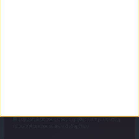
Για να ενημερώνεστε πάντα πρώτοι!
Κάνε εγγραφή στο Newsletter μας και απόκτησε
πρόσβαση στα νέα πριν από όλους τους άλλους.
NEWSLETTER
Συμφωνώ με τους Όρους χρήσης και την Πολιτική
προστασίας προσωπικών δεδομένων