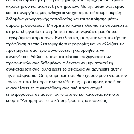
ακροατηρίου και ανάπτυξη υπηρεσιών.
Με την άδειά σας, εμείς
μου όπου θα είναι πάντα. Τα ειλικρινή μου
και οι συνεργάτες μας ενδέχεται να χρησιμοποιήσουμε ακριβή
συλλυπητήρια στην οικογένεια και τους
δεδομένα γεωγραφικής τοποθεσίας και ταυτοποίησης μέσω
φίλους του. Αναπαύσου εν ειρήνη Τζόι»
σάρωσης συσκευών. Μπορείτε να κάνετε κλικ για να συναινέσετε
στην επεξεργασία από εμάς και τους συνεργάτες μας όπως
σημείωσε ο Ian Zering.
περιγράφεται παραπάνω. Εναλλακτικά, μπορείτε να αποκτήσετε
πρόσβαση σε πιο λεπτομερείς πληροφορίες και να αλλάξετε τις
Το 2018, ο Joe E. Tata διαγνώστηκε με τη
προτιμήσεις σας πριν συναινέσετε ή να αρνηθείτε να
συναινέσετε.
Λάβετε υπόψη ότι κάποια επεξεργασία των
νόσο Αλτσχάιμερ.
προσωπικών σας δεδομένων ενδέχεται να μην απαιτεί τη
συγκατάθεσή σας, αλλά έχετε το δικαίωμα να αρνηθείτε αυτήν
την επεξεργασία. Οι προτιμήσεις σας θα ισχύουν μόνο για αυτόν
τον ιστότοπο. Μπορείτε να αλλάξετε τις προτιμήσεις σας ή να
ανακαλέσετε τη συγκατάθεσή σας ανά πάσα στιγμή
επιστρέφοντας σε αυτόν τον ιστότοπο και κάνοντας κλικ στο
κουμπί "Απορρήτου" στο κάτω μέρος της ιστοσελίδας.