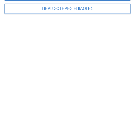
ΠΕΡΙΣΣΟΤΕΡΕΣ ΕΠΙΛΟΓΕΣ
Διεθνή
02/01/2025
ΗΠΑ: Επίθεση με 15 νεκρούς στην Νέα Ορλεάνη
– Οι αρχές ερευνούν για πιθανόν
τρομοκρατική ενέργεια