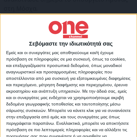
στη Μόσχα.
Οι ρωσικές στρατιωτικές δυνάμεις και οι
δυνάμεις των αποσχιστών στην Ανατολική
Σεβόμαστε την ιδιωτικότητά σας
Ουκρανία έχουν
τον πλήρη έλεγχο της
Εμείς και οι συνεργάτες μας αποθηκεύουμε και/ή έχουμε
πόλης Λισιτσάνσκ
, όπως μετέδωσε το
πρόσβαση σε πληροφορίες σε μια συσκευή, όπως τα cookies,
ρωσικό πρακτορείο ειδήσεων TASS.
και επεξεργαζόμαστε προσωπικά δεδομένα, όπως μοναδικοί
αναγνωριστικοί και προσαρμοσμένες πληροφορίες που
Η Ρωσία έχει επικεντρώσει τις
αποστέλλονται από μια συσκευή για εξατομικευμένες διαφημίσεις
και περιεχόμενο, μέτρηση διαφήμισης και περιεχομένου, έρευνα
επιχειρησιακές προσπάθειές της στην
ακροατηρίου και ανάπτυξη υπηρεσιών.
Με την άδειά σας, εμείς
αποχώρηση των ουκρανικών
και οι συνεργάτες μας ενδέχεται να χρησιμοποιήσουμε ακριβή
στρατιωτικών δυνάμεων από τις περιοχές
δεδομένα γεωγραφικής τοποθεσίας και ταυτοποίησης μέσω
σάρωσης συσκευών. Μπορείτε να κάνετε κλικ για να συναινέσετε
του Λουχάνσκ και του Ντονέτσκ.
στην επεξεργασία από εμάς και τους συνεργάτες μας όπως
περιγράφεται παραπάνω. Εναλλακτικά, μπορείτε να αποκτήσετε
πρόσβαση σε πιο λεπτομερείς πληροφορίες και να αλλάξετε τις
ΦΩΤΟ ΑΡΧΕΙΟΥ
προτιμήσεις σας πριν συναινέσετε ή να αρνηθείτε να