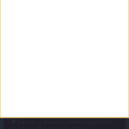
Για να ενημερώνεστε πάντα πρώτοι!
Κάνε εγγραφή στο Newsletter μας και απόκτησε
πρόσβαση στα νέα πριν από όλους τους άλλους.
NEWSLETTER
Συμφωνώ με τους Όρους χρήσης και την Πολιτική
προστασίας προσωπικών δεδομένων