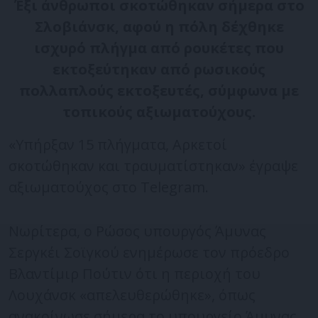
Έξι άνθρωποι σκοτώθηκαν σήμερα στο
Σλοβιάνσκ, αφού η πόλη δέχθηκε
ισχυρό πλήγμα από ρουκέτες που
εκτοξεύτηκαν από ρωσικούς
πολλαπλούς εκτοξευτές, σύμφωνα με
τοπικούς αξιωματούχους.
«Υπήρξαν 15 πλήγματα, Αρκετοί
σκοτώθηκαν και τραυματίστηκαν» έγραψε
αξιωματούχος στο Telegram.
Νωρίτερα, ο Ρώσος υπουργός Άμυνας
Σεργκέι Σοϊγκού ενημέρωσε τον πρόεδρο
Βλαντίμιρ Πούτιν ότι η περιοχή του
Λουχάνσκ «απελευθερώθηκε», όπως
ανακοίνωσε σήμερα το υπουργείο Άμυνας