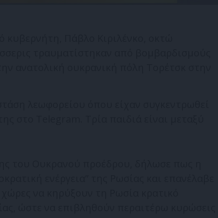
ό κυβερνήτη, Πάβλο Κιριλένκο, οκτώ
έσσερις τραυματίστηκαν από βομβαρδισμούς
ην ανατολική ουκρανική πόλη Τορέτσκ στην
στάση λεωφορείου όπου είχαν συγκεντρωθεί
ης στο Telegram. Τρία παιδιά είναι μεταξύ
ρχης του Ουκρανού προέδρου, δήλωσε πως η
μοκρατική ενέργεια” της Ρωσίας και επανέλαβε
ς χώρες να κηρύξουν τη Ρωσία κρατικό
ας, ώστε να επιβληθούν περαιτέρω κυρώσεις