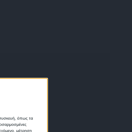
α
 συσκευή, όπως τα
προσαρμοσμένες
ιεχόμενο, μέτρηση