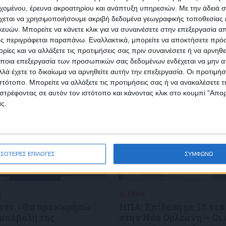
Κάνε εγγραφή στο Newsletter μας και απόκτησε πρόσβ
εχομένου, έρευνα ακροατηρίου και ανάπτυξη υπηρεσιών.
Με την άδειά σα
στα νέα πριν από όλους τους άλλους.
χεται να χρησιμοποιήσουμε ακριβή δεδομένα γεωγραφικής τοποθεσίας 
SLETTER
ών. Μπορείτε να κάνετε κλικ για να συναινέσετε στην επεξεργασία απ
ς περιγράφεται παραπάνω. Εναλλακτικά, μπορείτε να αποκτήσετε πρό
ίες και να αλλάξετε τις προτιμήσεις σας πριν συναινέσετε ή να αρνηθεί
ποια επεξεργασία των προσωπικών σας δεδομένων ενδέχεται να μην απ
λά έχετε το δικαίωμα να αρνηθείτε αυτήν την επεξεργασία. Οι προτιμήσ
ιστότοπο. Μπορείτε να αλλάξετε τις προτιμήσεις σας ή να ανακαλέσετε
φωνώ με τους Όρους χρήσης και την Πολιτική προστασίας προσωπ
στρέφοντας σε αυτόν τον ιστότοπο και κάνοντας κλικ στο κουμπί "Απ
μένων
ς.
ΣΣΟΤΕΡΕΣ ΕΠΙΛΟΓΕΣ
ΣΥΜΦΩΝΩ
ή
02/01/2025
Διεθνή
02/01/2025
αντ: «Θα προχωρήσω
ΗΠΑ: Επίθεση με 15 νε
 υποβολή της
στην Νέα Ορλεάνη – Οι