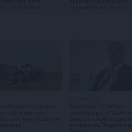
ίτησής μου στον
ερευνούν για πιθανόν
δρο της Κνέσετ»
τρομοκρατική ενέργεια
ή
27/12/2024
Επικαιρότητα
27/12/2024
μπαϊτζάν: Επιζώντες
Μανιάτης: «Κίνδυνος
συντριβής άκουγαν
παραβίασης του Διεθνο
υς πριν την πτώση του
Δικαίου ο καθορισμός 
σκάφους
ανάμεσα σε Τουρκία κα
Συριά»