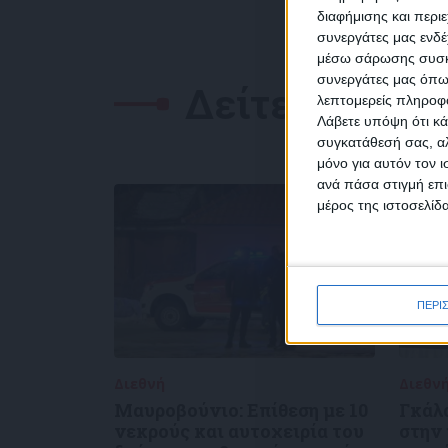
διαφήμισης και περι
συνεργάτες μας ενδέ
NEW
μέσω σάρωσης συσκευ
συνεργάτες μας όπω
Δείτε επίσης
λεπτομερείς πληροφορ
Λάβετε υπόψη ότι κά
συγκατάθεσή σας, αλ
μόνο για αυτόν τον 
Συμ
ανά πάσα στιγμή επι
δεδο
μέρος της ιστοσελίδα
ΠΕΡΙ
Διεθνή
02/01/2025
Διεθν
Μαυροβούνιο: Επίθεση με 10
Γκάλ
νεκρούς και αυτοχειρία του
στην