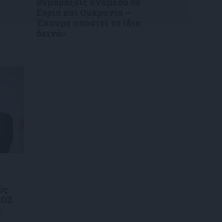
συμπράξεις ανάμεσα σε
Συρία και Ουκρανία –
Έχουμε υποστεί τα ίδια
δεινά»
ύς
ΑΟΖ
ι