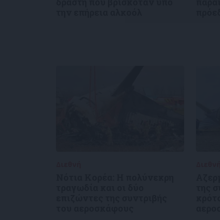
δράστη που βρισκόταν υπό
παρα
την επήρεια αλκοόλ
πρόε
Διεθνή
30/12/2024
Διεθν
Νότια Κορέα: Η πολύνεκρη
Αζερ
τραγωδία και οι δύο
της 
επιζώντες της συντριβής
κρότο
του αεροσκάφους
αερο