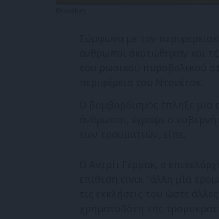
@pixabay
Σύμφωνα με τον περιφερειακ
άνθρωποι σκοτώθηκαν και τ
του ρωσικού πυροβολικού στ
περιφέρεια του Ντονέτσκ.
Ο βομβαρδισμός έπληξε μια 
άνθρωποι, έγραψε ο κυβερνήτ
των τραυματιών, είπε.
Ο Αντρίι Γέρμακ, ο επιτελά
επίθεση είναι “άλλη μία τρο
τις εκκλήσεις του ώστε άλλε
χρηματοδότη της τρομοκρατί