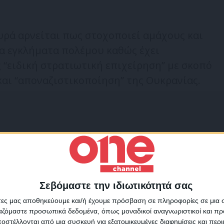
υρά αρνείται πως στοχοποιεί αμάχους και
ια εγκλήματα πολέμου καθώς έχει
 “ειδική στρατιωτική επιχείρηση” με σκοπό
αι “αποναζιστικοποίηση” της Ουκρανίας.
ΝΙΑ
ΡΩΣΙΑ
Σεβόμαστε την ιδιωτικότητά σας
Για να ενημερώνεστε πάντ
άτες μας αποθηκεύουμε και/ή έχουμε πρόσβαση σε πληροφορίες σε μια
πρώτοι!
ργαζόμαστε προσωπικά δεδομένα, όπως μοναδικοί αναγνωριστικοί και 
στέλλονται από μια συσκευή για εξατομικευμένες διαφημίσεις και περ