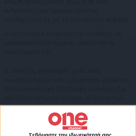
κλάμπ, στοιχίζοντας τη ζωή σε δύο
ανθρώπους και τραυματίζοντας
τουλάχιστον 21, με 10 από αυτούς σοβαρά.
«Η αστυνομία διερευνά την υπόθεση ως
τρομοκρατική ενέργεια», τονίζεται σε
ανακοίνωσή της.
Ο ύποπτος συνελήφθη μετά τους
πυροβολισμούς που ερρίφθησαν γύρω στη
01:00 τοπική ώρα (02:00 ώρα Ελλάδος) έξω
από δύο νυχτερινά κέντρα, το ένα εκ των
οποίων ήταν γκέι μπαρ, στο κέντρο του
Όσλο. Πρόκειται για ένα 42χρονος Νορβηγό
ιρανικής καταγωγής.
Σεβόμαστε την ιδιωτικότητά σας