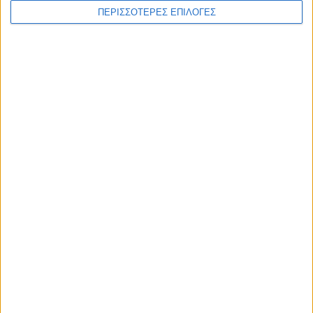
ΠΕΡΙΣΣΟΤΕΡΕΣ ΕΠΙΛΟΓΕΣ
Διεθνή
02/01/2025
Γκάλαντ: «Θα προχωρήσω στην υποβολή της
παραίτησής μου στον πρόεδρο της Κνέσετ»