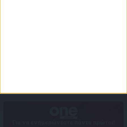
Επικαιρότητα
27/12/2024
Μανιάτης: «Κίνδυνος παραβίασης του
Διεθνούς Δικαίου ο καθορισμός ΑΟΖ ανάμεσα
σε Τουρκία και Συριά»
Για να ενημερώνεστε πάντα πρώτοι!