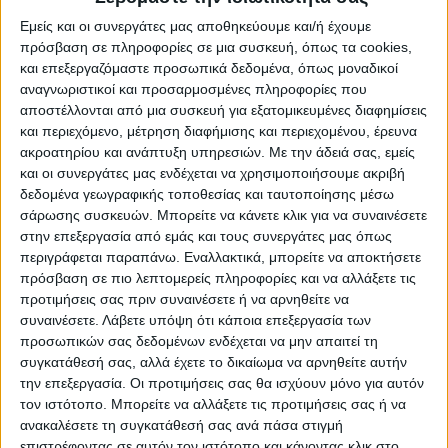
«Είναι ύποπτος για ανθρωποκτονία,
Εμείς και οι συνεργάτες μας αποθηκεύουμε και/ή έχουμε
πρόσβαση σε πληροφορίες σε μια συσκευή, όπως τα cookies,
απόπειρα ανθρωποκτονίας και
και επεξεργαζόμαστε προσωπικά δεδομένα, όπως μοναδικοί
τρομοκρατική ενέργεια», σημείωσε ο
αναγνωριστικοί και προσαρμοσμένες πληροφορίες που
αποστέλλονται από μια συσκευή για εξατομικευμένες διαφημίσεις
αξιωματούχος της αστυνομίας Κρίστιαν
και περιεχόμενο, μέτρηση διαφήμισης και περιεχομένου, έρευνα
Άτλο.
ακροατηρίου και ανάπτυξη υπηρεσιών.
Με την άδειά σας, εμείς
και οι συνεργάτες μας ενδέχεται να χρησιμοποιήσουμε ακριβή
Η τελευταία κατηγορία συσχετίζεται με
δεδομένα γεωγραφικής τοποθεσίας και ταυτοποίησης μέσω
σάρωσης συσκευών. Μπορείτε να κάνετε κλικ για να συναινέσετε
«τον αριθμό των νεκρών και των
στην επεξεργασία από εμάς και τους συνεργάτες μας όπως
τραυματιών, τον αριθμό των σκηνών του
περιγράφεται παραπάνω. Εναλλακτικά, μπορείτε να αποκτήσετε
εγκλήματος (…) και υπάρχουν λόγοι να
πρόσβαση σε πιο λεπτομερείς πληροφορίες και να αλλάξετε τις
προτιμήσεις σας πριν συναινέσετε ή να αρνηθείτε να
πιστεύουμε ότι είχε την πρόθεση να
συναινέσετε.
Λάβετε υπόψη ότι κάποια επεξεργασία των
σπείρει τον τρόμο», πρόσθεσε.
προσωπικών σας δεδομένων ενδέχεται να μην απαιτεί τη
συγκατάθεσή σας, αλλά έχετε το δικαίωμα να αρνηθείτε αυτήν
την επεξεργασία. Οι προτιμήσεις σας θα ισχύουν μόνο για αυτόν
«Υπάρχουν λόγοι να πιστεύουμε ότι
τον ιστότοπο. Μπορείτε να αλλάξετε τις προτιμήσεις σας ή να
ανακαλέσετε τη συγκατάθεσή σας ανά πάσα στιγμή
πρόκειται για έγκλημα μίσους»,
επιστρέφοντας σε αυτόν τον ιστότοπο και κάνοντας κλικ στο