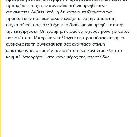
και δύο Grammy για τις ακουστικές
προτιμήσεις σας πριν συναινέσετε ή να αρνηθείτε να
εκδοχές των απομνημονευμάτων του: «The
συναινέσετε.
Λάβετε υπόψη ότι κάποια επεξεργασία των
προσωπικών σας δεδομένων ενδέχεται να μην απαιτεί τη
Audacity of Hope» και «Dreams from my
συγκατάθεσή σας, αλλά έχετε το δικαίωμα να αρνηθείτε αυτήν
Father».
την επεξεργασία. Οι προτιμήσεις σας θα ισχύουν μόνο για αυτόν
τον ιστότοπο. Μπορείτε να αλλάξετε τις προτιμήσεις σας ή να
ανακαλέσετε τη συγκατάθεσή σας ανά πάσα στιγμή
Ο Μπαράκ Ομπάμα τιμήθηκε και με Νόμπελ
επιστρέφοντας σε αυτόν τον ιστότοπο και κάνοντας κλικ στο
Ειρήνης μετά την εκλογή του στην
κουμπί "Απορρήτου" στο κάτω μέρος της ιστοσελίδας.
προεδρία των ΗΠΑ το 2008 για «τις
εξαιρετικές προσπάθειές του για την
ενίσχυση της διεθνούς διπλωματίας και
της συνεργασίας των λαών».