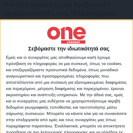
Η τελετή απονομής των βραβείων θα
πραγματοποιηθεί στις 13 Σεπτεμβρίου.
Ο μοναδικός πρόεδρος των ΗΠΑ που έχει
λάβει Emmy, εκτός από τον Ομπάμα, ήταν ο
Ντουάιτ Αϊζενχάουερ το 1956, αλλά
Σεβόμαστε την ιδιωτικότητά σας
επρόκειτο για τιμητική βράβευση.
Εμείς και οι συνεργάτες μας αποθηκεύουμε και/ή έχουμε
πρόσβαση σε πληροφορίες σε μια συσκευή, όπως τα cookies,
και επεξεργαζόμαστε προσωπικά δεδομένα, όπως μοναδικοί
Το πρώτο ντοκιμαντέρ της εταιρείας
αναγνωριστικοί και προσαρμοσμένες πληροφορίες που
αποστέλλονται από μια συσκευή για εξατομικευμένες διαφημίσεις
παραγωγής του Ομπάμα και της συζύγου
και περιεχόμενο, μέτρηση διαφήμισης και περιεχομένου, έρευνα
του, το «American Factory», κέρδισε Όσκαρ
ακροατηρίου και ανάπτυξη υπηρεσιών.
Με την άδειά σας, εμείς
και οι συνεργάτες μας ενδέχεται να χρησιμοποιήσουμε ακριβή
καλύτερου ντοκιμαντέρ και Emmy για την
δεδομένα γεωγραφικής τοποθεσίας και ταυτοποίησης μέσω
καλύτερη σκηνοθεσία ντοκιμαντέρ.
σάρωσης συσκευών. Μπορείτε να κάνετε κλικ για να συναινέσετε
στην επεξεργασία από εμάς και τους συνεργάτες μας όπως
Ο πρώην πρόεδρος των ΗΠΑ έχει κερδίσει
περιγράφεται παραπάνω. Εναλλακτικά, μπορείτε να αποκτήσετε
πρόσβαση σε πιο λεπτομερείς πληροφορίες και να αλλάξετε τις