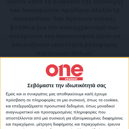
Πούτιν κατά τη διάρκεια της υποδοχής
του Λευκορώσου προέδρου Αλεξάντρ
Λουκασένκο. Του πρότεινε επίσης
βοήθεια για τον εκσυγχρονισμό των
πολεμικών του αεροσκαφών ώστε να
αποκτήσουν ικανότητα μεταφοράς
πυρηνικών όπλων.
«Τους επόμενους μήνες, θα μεταφέρουμε
στην
Λευκορωσία
τακτικά πυραυλικά
Σεβόμαστε την ιδιωτικότητά σας
συστήματα Iskander-M, που έχουν την
Εμείς και οι συνεργάτες μας αποθηκεύουμε και/ή έχουμε
δυνατότητα χρήσης βαλλιστικών
πρόσβαση σε πληροφορίες σε μια συσκευή, όπως τα cookies,
και επεξεργαζόμαστε προσωπικά δεδομένα, όπως μοναδικοί
πυραύλων ή πυραύλων Cruise, στις
αναγνωριστικοί και προσαρμοσμένες πληροφορίες που
συμβατικές και τις πυρηνικές τους
αποστέλλονται από μια συσκευή για εξατομικευμένες διαφημίσεις
και περιεχόμενο, μέτρηση διαφήμισης και περιεχομένου, έρευνα
εκδοχές», δήλωσε ο
Πούτιν
κατά την