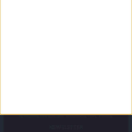
Μανιάτης: «Κίνδυνος παραβίασης του
Διεθνούς Δικαίου ο καθορισμός ΑΟΖ ανάμεσα
σε Τουρκία και Συριά»
Για να ενημερώνεστε πάντα πρώτοι!
Κάνε εγγραφή στο Newsletter μας και απόκτησε
πρόσβαση στα νέα πριν από όλους τους άλλους.
NEWSLETTER