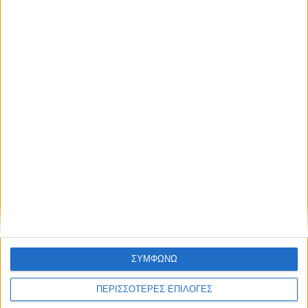
απόκτησε πρόσβαση στα νέα πριν από
όλους τους άλλους.
Διεθνή
02/01/2025
NEWSLETTER
Γκάλαντ: «Θα προχωρήσω στην υποβολή της
παραίτησής μου στον πρόεδρο της Κνέσετ»
Συμφωνώ με τους Όρους χρήσης και την
Πολιτική προστασίας προσωπικών
δεδομένων
ΣΥΜΦΩΝΩ
ΠΕΡΙΣΣΟΤΕΡΕΣ ΕΠΙΛΟΓΕΣ