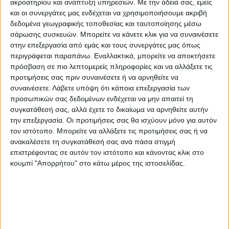
ακροατηρίου και ανάπτυξη υπηρεσιών.
Με την άδειά σας, εμείς
έναρξη της συνομιλίας του με τον
και οι συνεργάτες μας ενδέχεται να χρησιμοποιήσουμε ακριβή
δεδομένα γεωγραφικής τοποθεσίας και ταυτοποίησης μέσω
Λουκασένκο που μεταδόθηκε από την
σάρωσης συσκευών. Μπορείτε να κάνετε κλικ για να συναινέσετε
ρωσική τηλεόραση.
στην επεξεργασία από εμάς και τους συνεργάτες μας όπως
περιγράφεται παραπάνω. Εναλλακτικά, μπορείτε να αποκτήσετε
πρόσβαση σε πιο λεπτομερείς πληροφορίες και να αλλάξετε τις
προτιμήσεις σας πριν συναινέσετε ή να αρνηθείτε να
«Μεγάλος αριθμός αεροσκαφών Su-25
συναινέσετε.
Λάβετε υπόψη ότι κάποια επεξεργασία των
προσωπικών σας δεδομένων ενδέχεται να μην απαιτεί τη
βρίσκονται σε υπηρεσία στον λευκορωσικό
συγκατάθεσή σας, αλλά έχετε το δικαίωμα να αρνηθείτε αυτήν
στρατό. Θα μπορούσαν να βελτιωθούν με
την επεξεργασία. Οι προτιμήσεις σας θα ισχύουν μόνο για αυτόν
τον ιστότοπο. Μπορείτε να αλλάξετε τις προτιμήσεις σας ή να
τον κατάλληλο τρόπο. Αυτός ο
ανακαλέσετε τη συγκατάθεσή σας ανά πάσα στιγμή
εκσυγχρονισμός πρέπει να γίνει στα
επιστρέφοντας σε αυτόν τον ιστότοπο και κάνοντας κλικ στο
εργοστάσια των αεροπλάνων στην Ρωσία
κουμπί "Απορρήτου" στο κάτω μέρος της ιστοσελίδας.
και η εκπαίδευση του προσωπικού να
ξεκινήσει σύμφωνα με αυτό», δήλωσε ο
ρώσος πρόεδρος, μετά το αίτημα του
Λευκορώσου ομολόγου του για