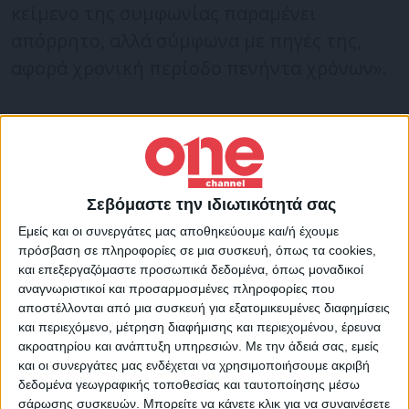
κείμενο της συμφωνίας παραμένει
απόρρητο, αλλά σύμφωνα με πηγές της,
αφορά χρονική περίοδο πενήντα χρόνων».
«Για την Ιταλία είναι γροθιά στο στομάχι. Η
χώρα μας είναι ιστορικά συνδεδεμένη με
τον ενεργειακό πλούτο της Λιβύης, και
βρισκόμαστε σε μια φάση ουσιαστικής
Σεβόμαστε την ιδιωτικότητά σας
δυσκολίας σε ό,τι αφορά την προμήθεια
Εμείς και οι συνεργάτες μας αποθηκεύουμε και/ή έχουμε
πρόσβαση σε πληροφορίες σε μια συσκευή, όπως τα cookies,
φυσικού αερίου, εξαιτίας του πολέμου
και επεξεργαζόμαστε προσωπικά δεδομένα, όπως μοναδικοί
στην Ουκρανία. Κοστίζει ακόμη
αναγνωριστικοί και προσαρμοσμένες πληροφορίες που
αποστέλλονται από μια συσκευή για εξατομικευμένες διαφημίσεις
περισσότερο στην Ελλάδα, στην Αίγυπτο
και περιεχόμενο, μέτρηση διαφήμισης και περιεχομένου, έρευνα
και στην Κύπρο, των οποίων
ακροατηρίου και ανάπτυξη υπηρεσιών.
Με την άδειά σας, εμείς
και οι συνεργάτες μας ενδέχεται να χρησιμοποιήσουμε ακριβή
αμφισβητούνται εμφανώς οι
δεδομένα γεωγραφικής τοποθεσίας και ταυτοποίησης μέσω
οριοθετημένες ΑΟΖ τους. Η Ευρωπαϊκή
σάρωσης συσκευών. Μπορείτε να κάνετε κλικ για να συναινέσετε