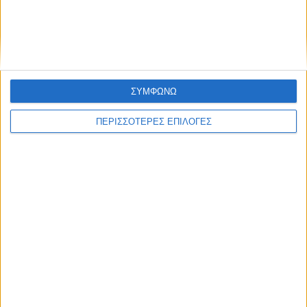
ΗΠΑ: Επίθεση με 15 νεκρούς στην Νέα Ορλεάνη
– Οι αρχές ερευνούν για πιθανόν
τρομοκρατική ενέργεια
ΣΥΜΦΩΝΩ
ΠΕΡΙΣΣΟΤΕΡΕΣ ΕΠΙΛΟΓΕΣ
Διεθνή
30/12/2024