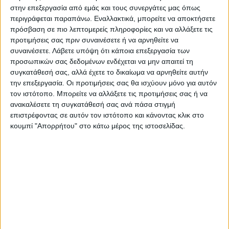
Ένωση καταδίκασε την συγκεκριμένη
στην επεξεργασία από εμάς και τους συνεργάτες μας όπως
περιγράφεται παραπάνω. Εναλλακτικά, μπορείτε να αποκτήσετε
συμφωνία», προσθέτει η εφημερίδα.
πρόσβαση σε πιο λεπτομερείς πληροφορίες και να αλλάξετε τις
προτιμήσεις σας πριν συναινέσετε ή να αρνηθείτε να
συναινέσετε.
Λάβετε υπόψη ότι κάποια επεξεργασία των
Παράλληλα, στο άρθρο ασκείται κριτική
προσωπικών σας δεδομένων ενδέχεται να μην απαιτεί τη
στους χειρισμούς των ιταλικών
συγκατάθεσή σας, αλλά έχετε το δικαίωμα να αρνηθείτε αυτήν
την επεξεργασία. Οι προτιμήσεις σας θα ισχύουν μόνο για αυτόν
κυβερνήσεων ευρείας συμμαχίας με
τον ιστότοπο. Μπορείτε να αλλάξετε τις προτιμήσεις σας ή να
πρωθυπουργούς τους Τζουζέπε Κόντε και
ανακαλέσετε τη συγκατάθεσή σας ανά πάσα στιγμή
Μάριο Ντράγκι ως προς τη Λιβύη.
επιστρέφοντας σε αυτόν τον ιστότοπο και κάνοντας κλικ στο
κουμπί "Απορρήτου" στο κάτω μέρος της ιστοσελίδας.
Η ιστοσελίδα energiaoltre.it, σημιώνει ότι
«σε ενεργειακό επίπεδο, η συμφωνία αυτή
είναι σαφές ότι επηρεάζει τις
δραστηριότητες και τα συμφέροντα της
Ιταλικής Εταιρίας Υδρογονανθράκων Eni, η
οποία είναι παρούσα στη Λιβύη από το