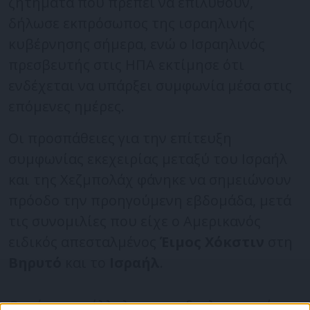
ζητήματα που πρέπει να επιλυθούν,
δήλωσε εκπρόσωπος της ισραηλινής
κυβέρνησης σήμερα, ενώ ο Ισραηλινός
πρεσβευτής στις ΗΠΑ εκτίμησε ότι
ενδέχεται να υπάρξει συμφωνία μέσα στις
επόμενες ημέρες.
Οι προσπάθειες για την επίτευξη
συμφωνίας εκεχειρίας μεταξύ του Ισραήλ
και της Χεζμπολάχ φάνηκε να σημειώνουν
πρόοδο την προηγούμενη εβδομάδα, μετά
τις συνομιλίες που είχε ο Αμερικανός
ειδικός απεσταλμένος
Έιμος Χόκστιν
στη
Βηρυτό
και το
Ισραήλ
.
Ωστόσο παράλληλα με τις διπλωματικές