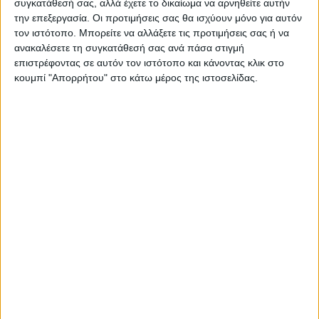
συγκατάθεσή σας, αλλά έχετε το δικαίωμα να αρνηθείτε αυτήν
άλλες διευκρινίσεις.
την επεξεργασία. Οι προτιμήσεις σας θα ισχύουν μόνο για αυτόν
τον ιστότοπο. Μπορείτε να αλλάξετε τις προτιμήσεις σας ή να
ανακαλέσετε τη συγκατάθεσή σας ανά πάσα στιγμή
Ο
Μάικλ Χέρτσογκ
, πρεσβευτής του
επιστρέφοντας σε αυτόν τον ιστότοπο και κάνοντας κλικ στο
Ισραήλ στις ΗΠΑ, δήλωσε στον ισραηλινό
κουμπί "Απορρήτου" στο κάτω μέρος της ιστοσελίδας.
ραδιοφωνικό σταθμό GLZ ότι μια
συμφωνία είναι κοντά, ενώ πρόσθεσε ότι
αυτό «μπορεί να συμβεί μέσα σε μερικές
ημέρες (…) Πρέπει απλώς να διευθετήσουμε
τα τελευταία ζητήματα», σύμφωνα με την
ανάρτηση που έκανε στο Χ ο
δημοσιογράφος του σταθμού
Έφι Τρίγκερ
.
Ωστόσο δεν έλειψαν οι αντιδράσεις από το
εσωτερικό της κυβέρνησης του
πρωθυπουργού
Μπενιαμίν Νετανιάχου
.