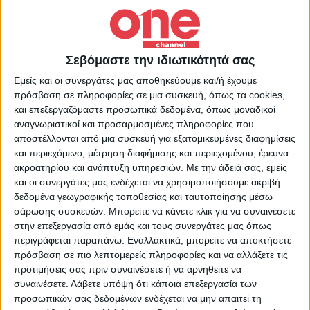
προσπάθειες έχουν ενταθεί και οι
εχθροπραξίες: στη διάρκεια του
Σαββατοκύριακου το Ισραήλ εξαπέλυσε
Σεβόμαστε την ιδιωτικότητά σας
σφοδρές αεροπορικές επιδρομές εναντίον
Εμείς και οι συνεργάτες μας αποθηκεύουμε και/ή έχουμε
πρόσβαση σε πληροφορίες σε μια συσκευή, όπως τα cookies,
του Λιβάνου, μία από τις οποίες κόστισε τη
και επεξεργαζόμαστε προσωπικά δεδομένα, όπως μοναδικοί
ζωή σε
29 ανθρώπους
στο κέντρο της
αναγνωριστικοί και προσαρμοσμένες πληροφορίες που
Βηρυτού. Από την πλευρά της η Χεζμπολάχ
αποστέλλονται από μια συσκευή για εξατομικευμένες διαφημίσεις
και περιεχόμενο, μέτρηση διαφήμισης και περιεχομένου, έρευνα
εκτόξευσε την Κυριακή
250 ρουκέτες
ακροατηρίου και ανάπτυξη υπηρεσιών.
Με την άδειά σας, εμείς
εναντίον του Ισραήλ.
και οι συνεργάτες μας ενδέχεται να χρησιμοποιήσουμε ακριβή
δεδομένα γεωγραφικής τοποθεσίας και ταυτοποίησης μέσω
σάρωσης συσκευών. Μπορείτε να κάνετε κλικ για να συναινέσετε
«Κινούμαστε προς μια συμφωνία, αλλά
στην επεξεργασία από εμάς και τους συνεργάτες μας όπως
περιγράφεται παραπάνω. Εναλλακτικά, μπορείτε να αποκτήσετε
εξακολουθούν να υπάρχουν κάποια
πρόσβαση σε πιο λεπτομερείς πληροφορίες και να αλλάξετε τις
ζητήματα που πρέπει να λυθούν», δήλωσε
προτιμήσεις σας πριν συναινέσετε ή να αρνηθείτε να
ο
Νταβίντ Μένσερ
εκπρόσωπος της
συναινέσετε.
Λάβετε υπόψη ότι κάποια επεξεργασία των
προσωπικών σας δεδομένων ενδέχεται να μην απαιτεί τη
ισραηλινής κυβέρνησης, χωρίς να δώσει