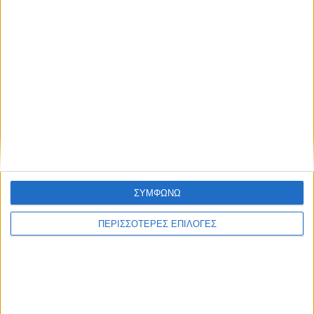
Συμφωνώ με τους Όρους χρήσης και την
Πολιτική προστασίας προσωπικών
δεδομένων
ΣΥΜΦΩΝΩ
ΠΕΡΙΣΣΟΤΕΡΕΣ ΕΠΙΛΟΓΕΣ
Επικαιρότητα
05/08/2026
«ΕΔΩ*»: Ο Σταμάτης Ζαχαρός συνεχίζει για 4η
χρονιά στο ONE Channel